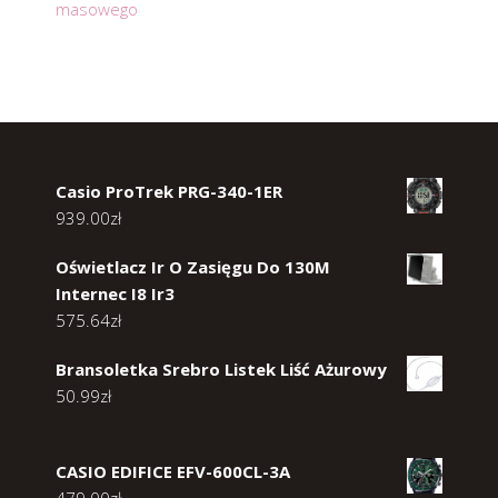
masowego
Casio ProTrek PRG-340-1ER
939.00
zł
Oświetlacz Ir O Zasięgu Do 130M
Internec I8 Ir3
575.64
zł
Bransoletka Srebro Listek Liść Ażurowy
50.99
zł
CASIO EDIFICE EFV-600CL-3A
479.00
zł