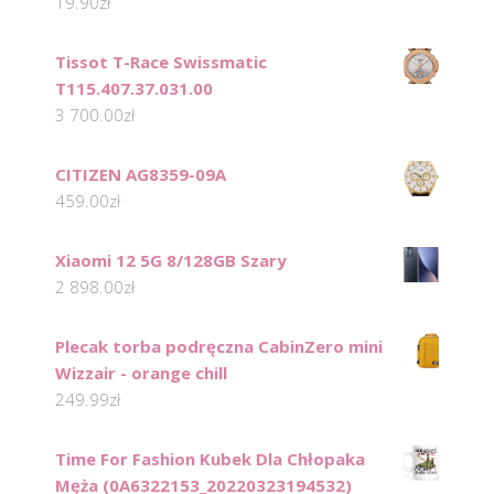
19.90
zł
Tissot T-Race Swissmatic
T115.407.37.031.00
3 700.00
zł
CITIZEN AG8359-09A
459.00
zł
Xiaomi 12 5G 8/128GB Szary
2 898.00
zł
Plecak torba podręczna CabinZero mini
Wizzair - orange chill
249.99
zł
Time For Fashion Kubek Dla Chłopaka
Męża (0A6322153_20220323194532)