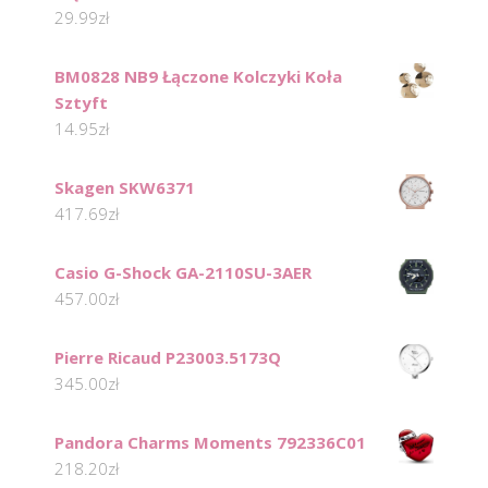
29.99
zł
BM0828 NB9 Łączone Kolczyki Koła
Sztyft
14.95
zł
Skagen SKW6371
417.69
zł
Casio G-Shock GA-2110SU-3AER
457.00
zł
Pierre Ricaud P23003.5173Q
345.00
zł
Pandora Charms Moments 792336C01
218.20
zł