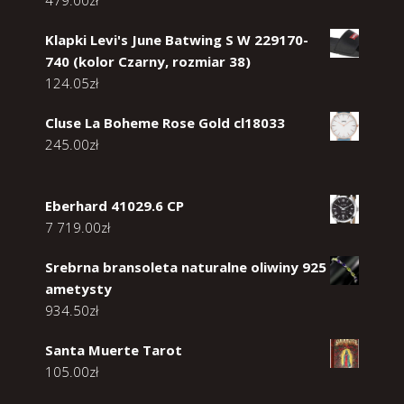
Klapki Levi's June Batwing S W 229170-
740 (kolor Czarny, rozmiar 38)
124.05
zł
Cluse La Boheme Rose Gold cl18033
245.00
zł
Eberhard 41029.6 CP
7 719.00
zł
Srebrna bransoleta naturalne oliwiny 925
ametysty
934.50
zł
Santa Muerte Tarot
105.00
zł