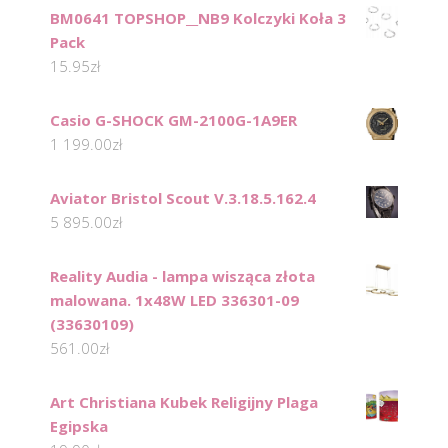
BM0641 TOPSHOP__NB9 Kolczyki Koła 3
Pack
15.95
zł
Casio G-SHOCK GM-2100G-1A9ER
1 199.00
zł
Aviator Bristol Scout V.3.18.5.162.4
5 895.00
zł
Reality Audia - lampa wisząca złota
malowana. 1x48W LED 336301-09
(33630109)
561.00
zł
Art Christiana Kubek Religijny Plaga
Egipska