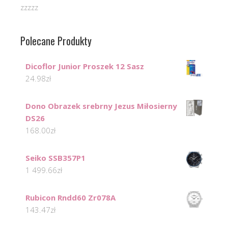
zzzzz
Polecane Produkty
Dicoflor Junior Proszek 12 Sasz
24.98
zł
Dono Obrazek srebrny Jezus Miłosierny
DS26
168.00
zł
Seiko SSB357P1
1 499.66
zł
Rubicon Rndd60 Zr078A
143.47
zł