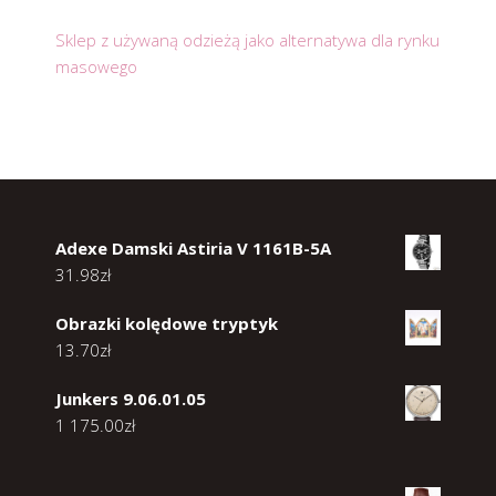
Sklep z używaną odzieżą jako alternatywa dla rynku
masowego
Adexe Damski Astiria V 1161B-5A
31.98
zł
Obrazki kolędowe tryptyk
13.70
zł
Junkers 9.06.01.05
1 175.00
zł