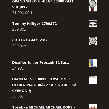
GRAND SEIKO HI-BEAT 36000 GMT
SBGJ017
31 990.00
zł
Tommy Hilfiger 2790372
209.00
zł
Citizen CA4425-10X
799.00
zł
Dicoflor Junior Proszek 12 Sasz
24.98
zł
DIAMENT SREBRNY PIERŚCIONEK
DELIKATNA OBRĄCZKA Z NIEBIESKĄ
CYRKONIĄ
59.00
zł
Torebka MICHAEL MICHAEL KORS -