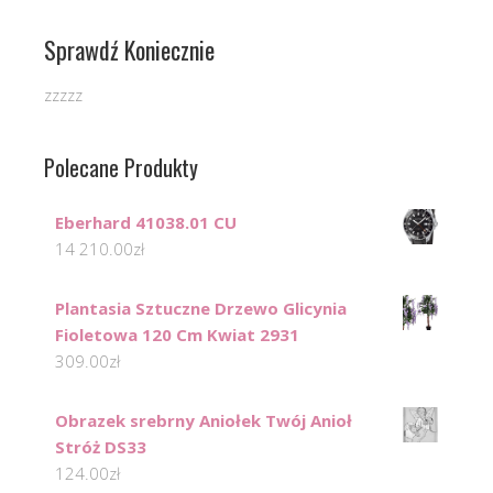
Sprawdź Koniecznie
zzzzz
Polecane Produkty
Eberhard 41038.01 CU
14 210.00
zł
Plantasia Sztuczne Drzewo Glicynia
Fioletowa 120 Cm Kwiat 2931
309.00
zł
Obrazek srebrny Aniołek Twój Anioł
Stróż DS33
124.00
zł