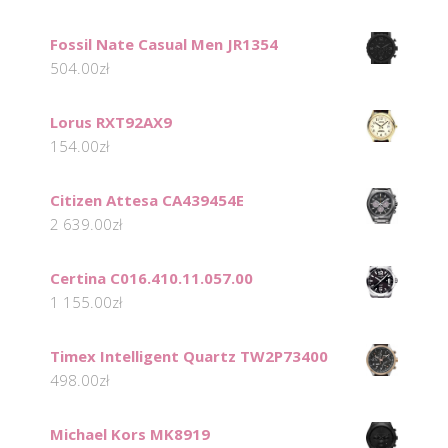
Fossil Nate Casual Men JR1354
504.00
zł
Lorus RXT92AX9
154.00
zł
Citizen Attesa CA439454E
2 639.00
zł
Certina C016.410.11.057.00
1 155.00
zł
Timex Intelligent Quartz TW2P73400
498.00
zł
Michael Kors MK8919