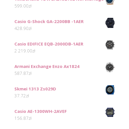
599.00
zł
Casio G-Shock GA-2200BB -1AER
428.90
zł
Casio EDIFICE EQB-2000DB-1AER
2 219.00
zł
Armani Exchange Enzo Ax1824
587.87
zł
Skmei 1313 Zs029D
37.72
zł
Casio AE-1300WH-2AVEF
156.87
zł