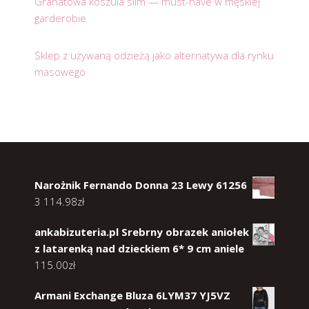
Granatowa koszula slim — must-have w męskiej
garderobie
Sklep z używaną odzieżą jako alternatywa dla rynku
masowego
Narożnik Fernando Donna 23 Lewy 61256
3 114.98
zł
ankabizuteria.pl Srebrny obrazek aniołek
z latarenką nad dzieckiem 6* 9 cm aniele
115.00
zł
Armani Exchange Bluza 6LYM37 YJ5VZ