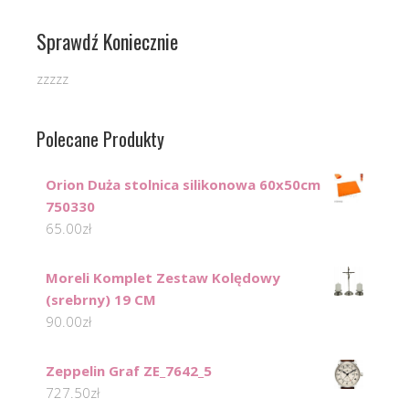
Sprawdź Koniecznie
zzzzz
Polecane Produkty
Orion Duża stolnica silikonowa 60x50cm
750330
65.00
zł
Moreli Komplet Zestaw Kolędowy
(srebrny) 19 CM
90.00
zł
Zeppelin Graf ZE_7642_5
727.50
zł