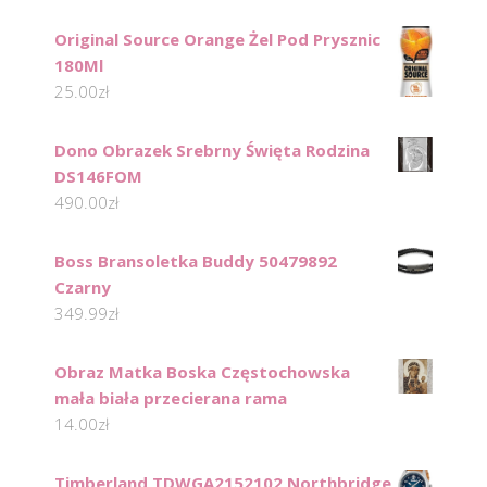
Original Source Orange Żel Pod Prysznic
180Ml
25.00
zł
Dono Obrazek Srebrny Święta Rodzina
DS146FOM
490.00
zł
Boss Bransoletka Buddy 50479892
Czarny
349.99
zł
Obraz Matka Boska Częstochowska
mała biała przecierana rama
14.00
zł
Timberland TDWGA2152102 Northbridge