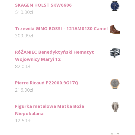
SKAGEN HOLST SKW6606
510.00
zł
Trzewiki GINO ROSSI - 121AM0180 Camel
309.99
zł
RóŻANIEC Benedyktyński Hematyt
Wojownicy Maryi 12
82.00
zł
Pierre Ricaud P22000.9G17Q
216.00
zł
Figurka metalowa Matka Boża
Niepokalana
12.50
zł