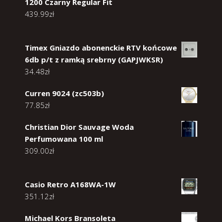
1200 Czarny Regular Fit
439.99
zł
Timex Gniazdo abonenckie RTV końcowe
6db p/t z ramką srebrny (GAPJWKSR)
34.48
zł
Curren 9024 (zc503b)
77.85
zł
Christian Dior Sauvage Woda
Perfumowana 100 ml
309.00
zł
Casio Retro A168WA-1W
351.12
zł
Michael Kors Bransoleta