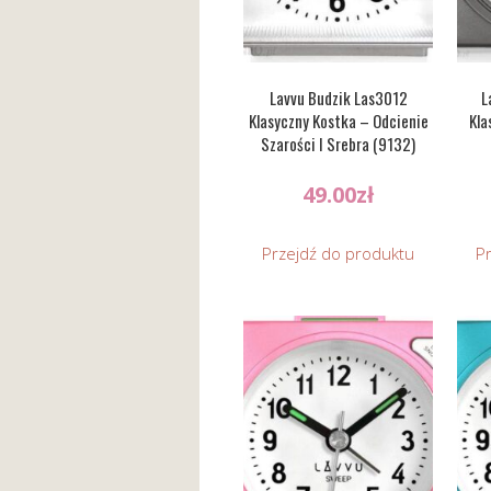
Lavvu Budzik Las3012
L
Klasyczny Kostka – Odcienie
Kla
Szarości I Srebra (9132)
49.00
zł
Przejdź do produktu
P