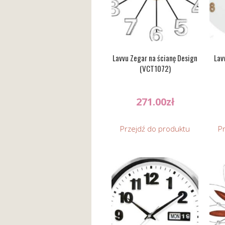
Lavvu Zegar na ścianę Design
Lav
(VCT1072)
271.00
zł
Przejdź do produktu
P