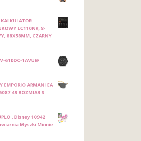
N KALKULATOR
NKOWY LC110NR, 8-
Y, 88X58MM, CZARNY
FV-610DC-1AVUEF
Y EMPORIO ARMANI EA
6087 49 ROZMIAR S
PLO , Disney 10942
awiarnia Myszki Minnie