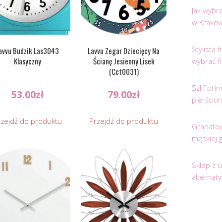
Jak wybr
w Krakow
Stylista
avvu Budzik Las3043
Lavvu Zegar Dziecięcy Na
Klasyczny
Ścianę Jesienny Lisek
wybrać f
(Cct0031)
Szlif pr
53.00
zł
79.00
zł
pierścio
rzejdź do produktu
Przejdź do produktu
Granatow
męskiej 
Sklep z 
alternat