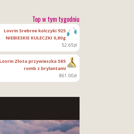
Top w tym tygodniu
Lovrin Srebrne kolczyki 925
NIEBIESKIE KULECZKI 0,80g
52.65
zł
Lovrin Złota przywieszka 585
romb z brylantami
861.00
zł