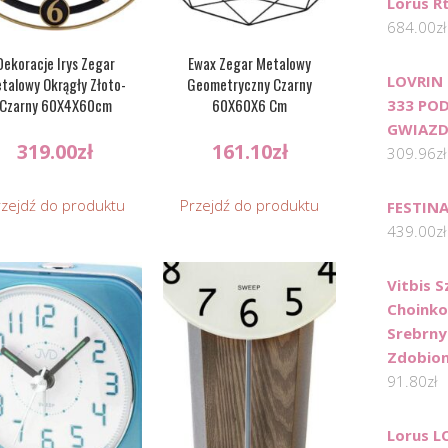
Lorus R
684.00
zł
Dekoracje Irys Zegar
Ewax Zegar Metalowy
LOVRIN
talowy Okrągły Złoto-
Geometryczny Czarny
Czarny 60X4X60cm
60X60X6 Cm
333 PO
GWIAZD
319.00
zł
161.10
zł
309.96
zł
rzejdź do produktu
Przejdź do produktu
FESTINA
439.00
zł
Vitbis 
Choinko
Srebrny
Zdobion
91.80
zł
Lorus L