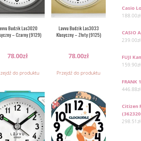
Casio L
188.00
zł
avvu Budzik Las3020
Lavvu Budzik Las3033
CASIO 
syczny – Czarny (9129)
Klasyczny – Złoty (9125)
239.00
zł
78.00
zł
78.00
zł
FUJI Ka
159.90
zł
rzejdź do produktu
Przejdź do produktu
FRANK 1
446.88
zł
Citizen
(362320
298.51
zł