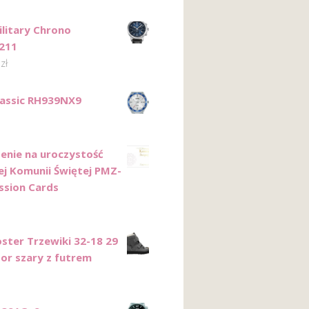
ilitary Chrono
211
0
zł
lassic RH939NX9
enie na uroczystość
ej Komunii Świętej PMZ-
assion Cards
ster Trzewiki 32-18 29
por szary z futrem