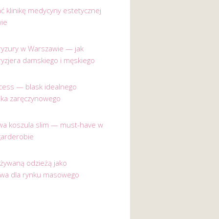
ać klinikę medycyny estetycznej
ie
 fryzury w Warszawie — jak
ryzjera damskiego i męskiego
incess — blask idealnego
nka zaręczynowego
a koszula slim — must-have w
garderobie
używaną odzieżą jako
ywa dla rynku masowego