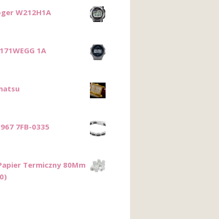
oger W212H1A
A171WEGG 1A
matsu
967 7FB-0335
 Papier Termiczny 80Mm
0)