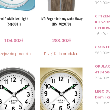
399.00
zł
CITIZE
Jvd Budzik Led Light
JVD Zegar ścienny wahadłowy
KIESZO
(Srp9011)
(NS1702078)
CYFROW
16.49
zł
104.00
zł
283.00
zł
Casio E
569.00
zł
rzejdź do produktu
Przejdź do produktu
OKULAR
4184 50
234.00
zł
LEGO DU
Dom i k
283.95
zł