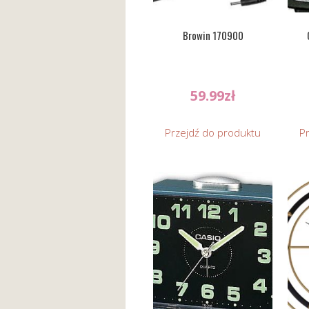
Browin 170900
59.99
zł
Przejdź do produktu
P