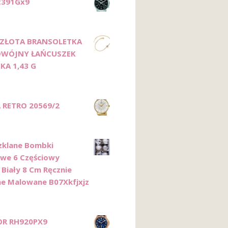
t391Gx9
 ZŁOTA BRANSOLETKA
DWÓJNY ŁAŃCUSZEK
KA 1,43 G
 RETRO 20569/2
Szklane Bombki
we 6 Częściowy
 Biały 8 Cm Ręcznie
e Malowane B07Xkfjxjz
OR RH920PX9