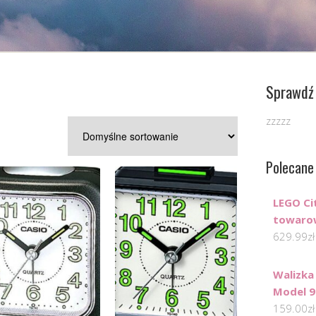
Sprawdź 
zzzzz
Polecane
LEGO Ci
towaro
629.99
zł
Walizka
Model 9
159.00
zł