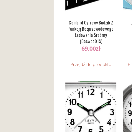
Gembird Cyfrowy Budzik Z
Funkcją Bezprzewodowego
Ładowania Srebrny
(Dacwpc01S)
69.00
zł
Przejdź do produktu
P