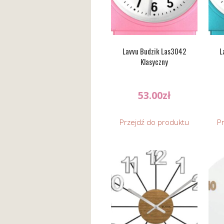
Lavvu Budzik Las3042
L
Klasyczny
53.00
zł
Przejdź do produktu
P