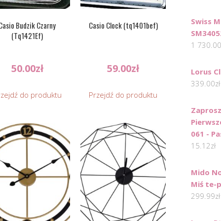
Swiss M
Casio Budzik Czarny
Casio Clock (tq1401bef)
SM3405
(Tq1421Ef)
1 730.0
50.00
zł
59.00
zł
Lorus C
339.00
zł
rzejdź do produktu
Przejdź do produktu
Zaprosz
Pierwsz
061 - P
15.12
zł
Mido No
Miś te-
299.99
zł