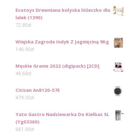
Ecotoys Drewniana kołyska łóżeczko dla
lalek (1390)
72.80
zł
Wiejska Zagroda Indyk Z Jagnięciną 9Kg
146.90
zł
Męskie Granie 2022 (digipack) [2CD]
46.68
zł
Citizen An8120-57E
479.00
zł
Yato Gastro Nadziewarka Do Kiełbas 5L
(Yg03360)
661.99
zł