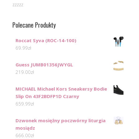
zzzzz
Polecane Produkty
Roccat Syva (ROC-14-100)
69.99
zł
Guess JUMB01356JWYGL
219.00
zł
MICHAEL Michael Kors Sneakersy Bodie
Slip On 43F2BDFP1D Czarny
659.99
zł
Dzwonek mosiężny poczwórny liturgia
mosiądz
666.00
zł