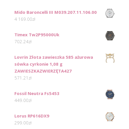
Mido Baroncelli III M039.207.11.106.00
4 169.00
zł
Timex Tw2P95000Uk
702.24
zł
Lovrin Złota zawieszka 585 ażurowa
sówka cyrkonie 1,08 g
ZAWIESZKAZWIERZĘTA427
571.21
zł
Fossil Neutra Fs5453
449.00
zł
Lorus RP616DX9
299.00
zł