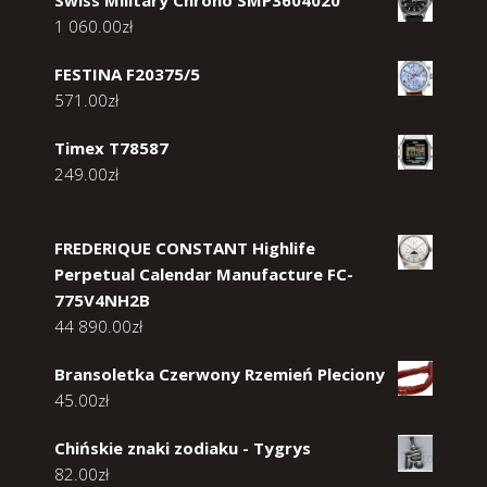
1 060.00
zł
FESTINA F20375/5
571.00
zł
Timex T78587
249.00
zł
FREDERIQUE CONSTANT Highlife
Perpetual Calendar Manufacture FC-
775V4NH2B
44 890.00
zł
Bransoletka Czerwony Rzemień Pleciony
45.00
zł
Chińskie znaki zodiaku - Tygrys
82.00
zł