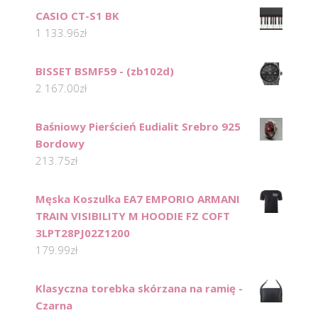
CASIO CT-S1 BK
1 133.96
zł
BISSET BSMF59 - (zb102d)
2 167.00
zł
Baśniowy Pierścień Eudialit Srebro 925
Bordowy
213.75
zł
Męska Koszulka EA7 EMPORIO ARMANI
TRAIN VISIBILITY M HOODIE FZ COFT
3LPT28PJ02Z1200
179.99
zł
Klasyczna torebka skórzana na ramię -
Czarna