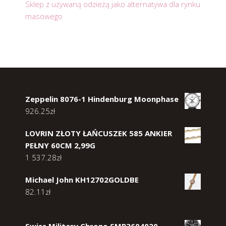
Sklep z używaną odzieżą jako alternatywa dla rynku
masowego
Zeppelin 8076-1 Hindenburg Moonphase
926.25
zł
LOVRIN ZŁOTY ŁAŃCUSZEK 585 ANKIER
PEŁNY 60CM 2,99G
1 537.28
zł
Michael John KH12702GOLDBE
82.11
zł
Swiss Military Chrono SMP3604020