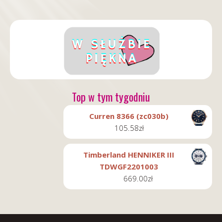
Top w tym tygodniu
Curren 8366 (zc030b)
105.58
zł
Timberland HENNIKER III
TDWGF2201003
669.00
zł