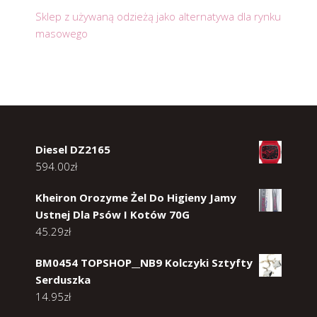
Sklep z używaną odzieżą jako alternatywa dla rynku
masowego
Diesel DZ2165
594.00
zł
Kheiron Orozyme Żel Do Higieny Jamy
Ustnej Dla Psów I Kotów 70G
45.29
zł
BM0454 TOPSHOP__NB9 Kolczyki Sztyfty
Serduszka
14.95
zł