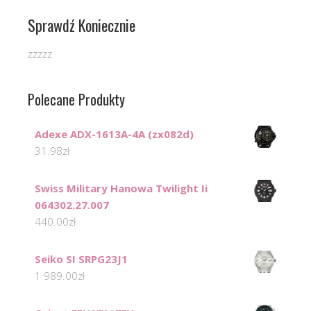
Sprawdź Koniecznie
zzzzz
Polecane Produkty
Adexe ADX-1613A-4A (zx082d)
31.98
zł
Swiss Military Hanowa Twilight Ii
064302.27.007
440.00
zł
Seiko SI SRPG23J1
1 989.00
zł