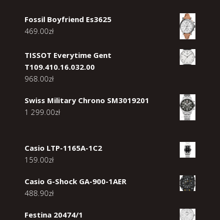
Fossil Boyfriend Es3625
469.00
zł
TISSOT Everytime Gent
T109.410.16.032.00
968.00
zł
Swiss Military Chrono SM3019201
1 299.00
zł
Casio LTP-1165A-1C2
159.00
zł
Casio G-Shock GA-900-1AER
488.90
zł
Festina 20474/1