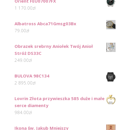
Orient FEU07007FX
1 170.00
zł
Albatross Abca71Gmsg03Bx
79.00
zł
Obrazek srebrny Aniołek Twój Anioł
Stróż DS33C
249.00
zł
BULOVA 98C134
2 895.00
zł
Lovrin Złota przywieszka 585 duże i małe
serce diamenty
984.00
zł
Ikona św. Jakub Mniejszy