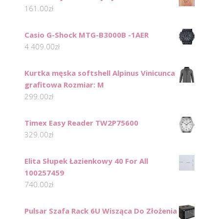
161.00
zł
Casio G-Shock MTG-B3000B -1AER
4 409.00
zł
Kurtka męska softshell Alpinus Vinicunca
grafitowa Rozmiar: M
299.00
zł
Timex Easy Reader TW2P75600
329.00
zł
Elita Słupek Łazienkowy 40 For All
100257459
740.00
zł
Pulsar Szafa Rack 6U Wisząca Do Złożenia