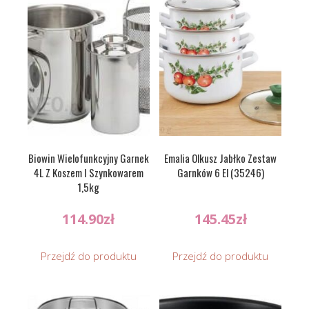
Biowin Wielofunkcyjny Garnek
Emalia Olkusz Jabłko Zestaw
4L Z Koszem I Szynkowarem
Garnków 6 El (35246)
1,5kg
114.90
zł
145.45
zł
Przejdź do produktu
Przejdź do produktu