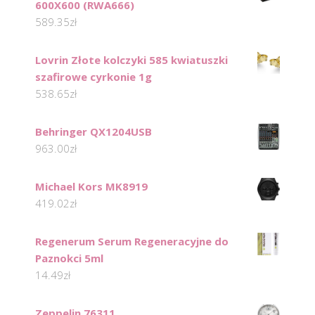
600X600 (RWA666)
589.35
zł
Lovrin Złote kolczyki 585 kwiatuszki
szafirowe cyrkonie 1g
538.65
zł
Behringer QX1204USB
963.00
zł
Michael Kors MK8919
419.02
zł
Regenerum Serum Regeneracyjne do
Paznokci 5ml
14.49
zł
Zeppelin 76311