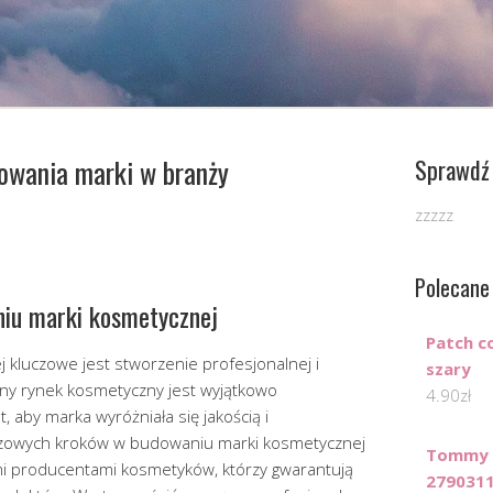
dowania marki w branży
Sprawdź 
zzzzz
Polecane
niu marki kosmetycznej
Patch c
kluczowe jest stworzenie profesjonalnej i
szary
sny rynek kosmetyczny jest wyjątkowo
4.90
zł
, aby marka wyróżniała się jakością i
czowych kroków w budowaniu marki kosmetycznej
Tommy H
mi producentami kosmetyków, którzy gwarantują
279031