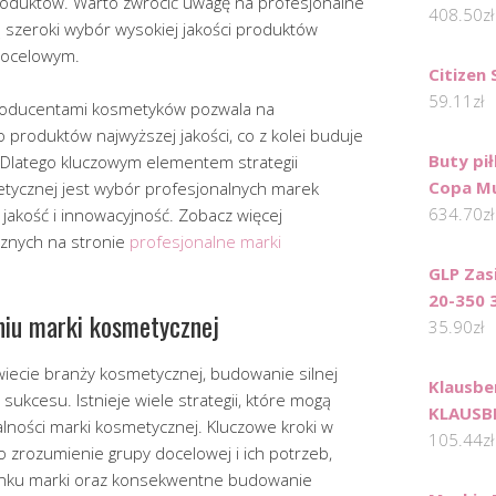
roduktów. Warto zwrócić uwagę na profesjonalne
408.50
zł
 szeroki wybór wysokiej jakości produktów
ocelowym.
Citizen
59.11
zł
roducentami kosmetyków pozwala na
produktów najwyższej jakości, co z kolei buduje
Buty pi
 Dlatego kluczowym elementem strategii
Copa Mu
tycznej jest wybór profesjonalnych marek
634.70
zł
jakość i innowacyjność. Zobacz więcej
znych na stronie
profesjonalne marki
GLP Zas
20-350 
niu marki kosmetycznej
35.90
zł
iecie branży kosmetycznej, budowanie silnej
Klausb
ukcesu. Istnieje wiele strategii, które mogą
KLAUSBE
ości marki kosmetycznej. Kluczowe kroki w
105.44
zł
 zrozumienie grupy docelowej i ich potrzeb,
unku marki oraz konsekwentne budowanie