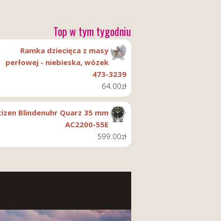
Top w tym tygodniu
Ramka dziecięca z masy
perłowej - niebieska, wózek
473-3239
64.00
zł
tizen Blindenuhr Quarz 35 mm
AC2200-55E
599.00
zł