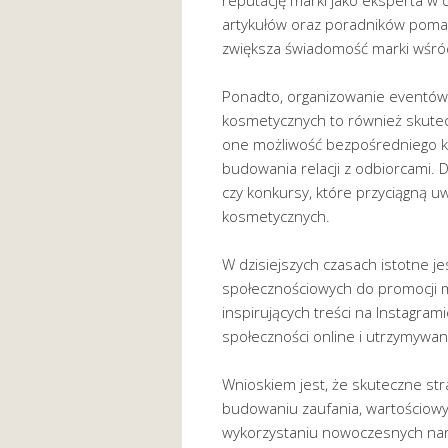
reputację marki jako eksperta w 
artykułów oraz poradników poma
zwiększa świadomość marki wśr
Ponadto, organizowanie eventów
kosmetycznych to również skutec
one możliwość bezpośredniego ko
budowania relacji z odbiorcami.
czy konkursy, które przyciągną u
kosmetycznych.
W dzisiejszych czasach istotne j
społecznościowych do promocji m
inspirujących treści na Instagra
społeczności online i utrzymywanie 
Wnioskiem jest, że skuteczne str
budowaniu zaufania, wartościowych
wykorzystaniu nowoczesnych narzę