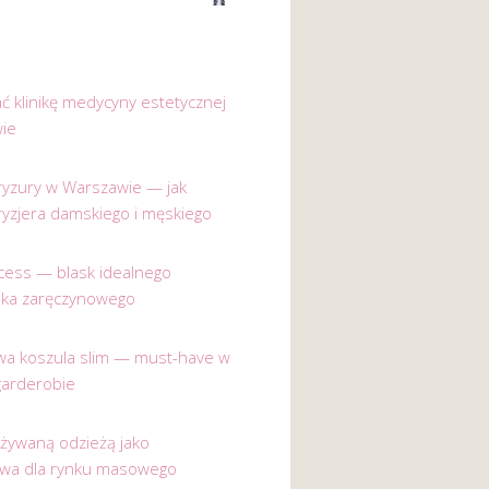
ać klinikę medycyny estetycznej
ie
 fryzury w Warszawie — jak
ryzjera damskiego i męskiego
incess — blask idealnego
nka zaręczynowego
a koszula slim — must-have w
garderobie
używaną odzieżą jako
ywa dla rynku masowego