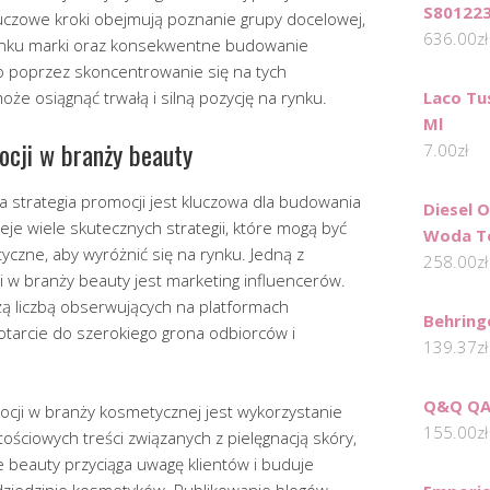
S80122
luczowe kroki obejmują poznanie grupy docelowej,
636.00
zł
unku marki oraz konsekwentne budowanie
ylko poprzez skoncentrowanie się na tych
e osiągnąć trwałą i silną pozycję na rynku.
Laco Tu
Ml
ocji w branży beauty
7.00
zł
 strategia promocji jest kluczowa dla budowania
Diesel 
nieje wiele skutecznych strategii, które mogą być
Woda To
czne, aby wyróżnić się na rynku. Jedną z
258.00
zł
ji w branży beauty jest marketing influencerów.
żą liczbą obserwujących na platformach
Behring
tarcie do szerokiego grona odbiorców i
139.37
zł
Q&Q QA
ocji w branży kosmetycznej jest wykorzystanie
155.00
zł
ościowych treści związanych z pielęgnacją skóry,
 beauty przyciąga uwagę klientów i buduje