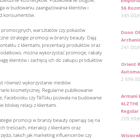
dziedzinie kosmetyków. Publikowanie blogów,
Emporio
ga w budowaniu zaangażowania klientów i
56 Rozm
ód konsumentów.
345.00
zł
 promocyjnych, warsztatów czy pokazów
Dono Ob
zne strategie promocji w branży beauty. Dają
Archani
ntaktu z klientami, prezentacji produktów oraz
241.00
zł
 Dodatkowo, można wykorzystać promocje, rabaty
wagę klientów i zachęcą ich do zakupu produktów
Orient 
Automa
2 699.0
est również wykorzystanie mediów
arki kosmetycznej. Regularne publikowanie
Armani 
mie, Facebooku czy TikToku pozwala na budowanie
6LZTHE 
bliskiej relacji z klientami.
Regular 
209.99
zł
ategie promocji w branży beauty opierają się na
 treściach, interakcji z klientami oraz
dzi, takich jak marketing influencerów czy
Wisiore