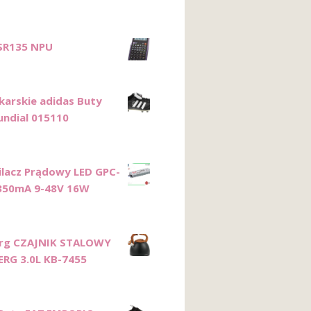
 SR135 NPU
łkarskie adidas Buty
ndial 015110
ilacz Prądowy LED GPC-
350mA 9-48V 16W
erg CZAJNIK STALOWY
RG 3.0L KB-7455