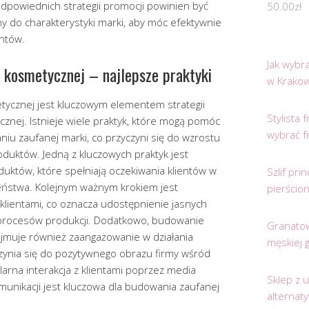
powiednich strategii promocji powinien być
50.00
zł
 do charakterystyki marki, aby móc efektywnie
entów.
Jak wybr
 kosmetycznej – najlepsze praktyki
w Krakow
ycznej jest kluczowym elementem strategii
Stylista
znej. Istnieje wiele praktyk, które mogą pomóc
wybrać f
 zaufanej marki, co przyczyni się do wzrostu
roduktów. Jedną z kluczowych praktyk jest
duktów, które spełniają oczekiwania klientów w
Szlif pr
zeństwa. Kolejnym ważnym krokiem jest
pierścio
klientami, co oznacza udostępnienie jasnych
i procesów produkcji. Dodatkowo, budowanie
Granatow
jmuje również zaangażowanie w działania
męskiej 
czynia się do pozytywnego obrazu firmy wśród
arna interakcja z klientami poprzez media
Sklep z 
munikacji jest kluczowa dla budowania zaufanej
alternat