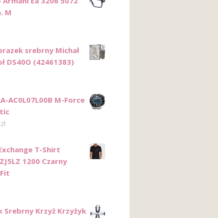
 Armani Ea 3206 5072
. M
razek srebrny Michał
oł DS40O (42461383)
RA-AC0L07L00B M-Force
tic
0
zł
Exchange T-Shirt
ZJ5LZ 1200 Czarny
Fit
k Srebrny Krzyż Krzyżyk