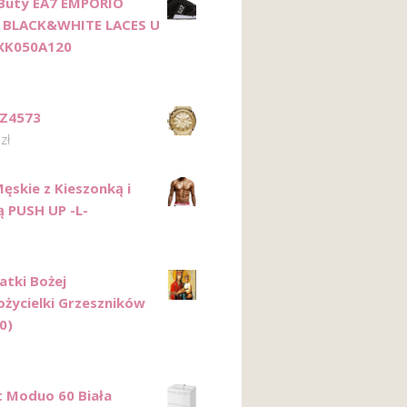
Buty EA7 EMPORIO
 BLACK&WHITE LACES U
XK050A120
DZ4573
0
zł
ęskie z Kieszonką i
 PUSH UP -L-
atki Bożej
ycielki Grzeszników
0)
t Moduo 60 Biała