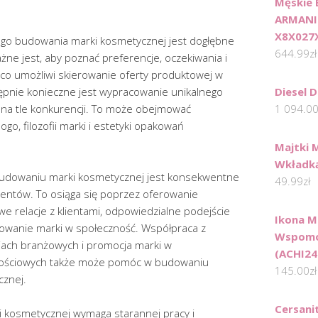
Męskie 
ARMANI
X8X027
go budowania marki kosmetycznej jest dogłębne
644.99
zł
ne jest, aby poznać preferencje, oczekiwania i
 co umożliwi skierowanie oferty produktowej w
ępnie konieczne jest wypracowanie unikalnego
Diesel 
ą na tle konkurencji. To może obejmować
1 094.0
go, filozofii marki i estetyki opakowań
Majtki M
Wkładką
udowaniu marki kosmetycznej jest konsekwentne
49.99
zł
lientów. To osiąga się poprzez oferowanie
we relacje z klientami, odpowiedzialne podejście
Ikona M
żowanie marki w społeczność. Współpraca z
Wspomoż
niach branżowych i promocja marki w
(ACHI24
ościowych także może pomóc w budowaniu
145.00
zł
cznej.
Cersani
kosmetycznej wymaga starannej pracy i