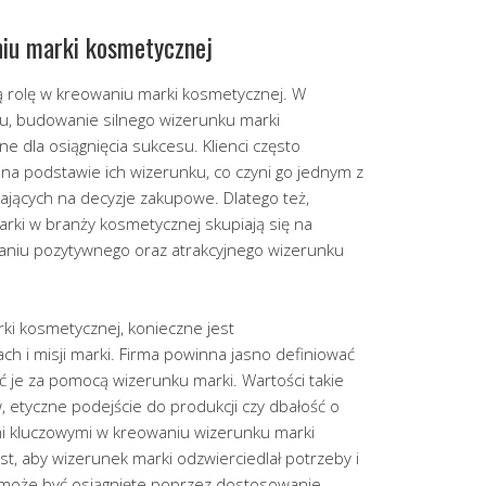
iu marki kosmetycznej
 rolę w kreowaniu marki kosmetycznej. W
u, budowanie silnego wizerunku marki
ne dla osiągnięcia sukcesu. Klienci często
na podstawie ich wizerunku, co czyni go jednym z
ających na decyzje zakupowe. Dlatego też,
rki w branży kosmetycznej skupiają się na
aniu pozytywnego oraz atrakcyjnego wizerunku
ki kosmetycznej, konieczne jest
ch i misji marki. Firma powinna jasno definiować
ać je za pomocą wizerunku marki. Wartości takie
w, etyczne podejście do produkcji czy dbałość o
 kluczowymi w kreowaniu wizerunku marki
t, aby wizerunek marki odzwierciedlał potrzeby i
 może być osiągnięte poprzez dostosowanie