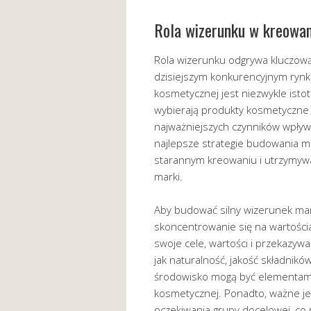
Rola wizerunku w kreowan
Rola wizerunku odgrywa kluczową
dzisiejszym konkurencyjnym rynk
kosmetycznej jest niezwykle istot
wybierają produkty kosmetyczne 
najważniejszych czynników wpływ
najlepsze strategie budowania ma
starannym kreowaniu i utrzymyw
marki.
Aby budować silny wizerunek mar
skoncentrowanie się na wartościa
swoje cele, wartości i przekazyw
jak naturalność, jakość składnikó
środowisko mogą być elementami
kosmetycznej. Ponadto, ważne jes
oczekiwania grupy docelowej, co