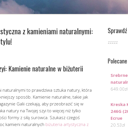
ystyczna z kamieniami naturalnymi:
Sprawdź 
tylu!
zzzzz
Polecane
yi: Kamienie naturalne w biżuterii
Srebrne
natural
649.00
zł
i naturalnymi to prawdziwa sztuka natury, która
niejszy sposób. Kamienie naturalne, takie jak
gazynie Galii czekają, aby przeobrazić się w
Kreska
ka natury na Twojej szyi to więcej niż tylko
246G (2
ności formy z siłą surowca. Szukasz czegoś
Ecrue
oc kamieni naturalnych
biżuteria artystyczna z
20.53
zł