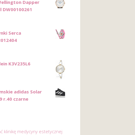
Wellington Dapper
ll DW00100261
nki Serca
8012404
Klein K3V235L6
mskie adidas Solar
9 r.40 czarne
ać klinikę medycyny estetycznej