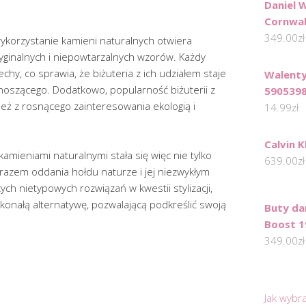
Daniel 
Cornwa
349.00
zł
 wykorzystanie kamieni naturalnych otwiera
yginalnych i niepowtarzalnych wzorów. Każdy
hy, co sprawia, że biżuteria z ich udziałem staje
Walenty
noszącego. Dodatkowo, popularność biżuterii z
590539
eż z rosnącego zainteresowania ekologią i
14.99
zł
Calvin 
kamieniami naturalnymi stała się więc nie tylko
639.00
zł
azem oddania hołdu naturze i jej niezwykłym
h nietypowych rozwiązań w kwestii stylizacji,
onałą alternatywę, pozwalającą podkreślić swoją
Buty da
Boost 1
349.00
zł
Jak wybr