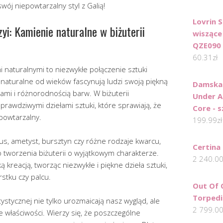
wój niepowtarzalny styl z Galią!
Lovrin 
yi: Kamienie naturalne w biżuterii
wiszące
QZE090
60.31
zł
i naturalnymi to niezwykłe połączenie sztuki
e naturalne od wieków fascynują ludzi swoją piękną
Damska 
ami i różnorodnością barw. W biżuterii
Under A
 prawdziwymi dziełami sztuki, które sprawiają, że
Core - s
epowtarzalny.
199.99
zł
kus, ametyst, bursztyn czy różne rodzaje kwarcu,
Certina
tworzenia biżuterii o wyjątkowym charakterze.
2 240.0
ą kreacją, tworząc niezwykłe i piękne dzieła sztuki,
stku czy palcu.
Out Of 
Torpedi
tystycznej nie tylko urozmaicają nasz wygląd, ale
2 799.0
 właściwości. Wierzy się, że poszczególne