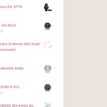
ssa ZG_4779
 XA.9522
0
zł
etka Srebrna 925 Znak
czoności
Aniołek biały
 Cb5010-81L
0
zł
INMED Wirówka do