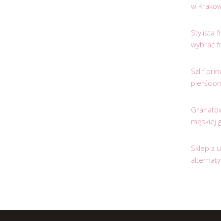
w Krakow
Stylista
wybrać f
Szlif pr
pierścio
Granatow
męskiej 
Sklep z 
alternat