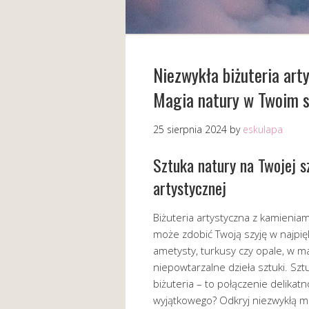
Niezwykła biżuteria art
Magia natury w Twoim s
25 sierpnia 2024
by
eskulapa
Sztuka natury na Twojej sz
artystycznej
Biżuteria artystyczna z kamieniam
może zdobić Twoją szyję w najpięk
ametysty, turkusy czy opale, w ma
niepowtarzalne dzieła sztuki. Sztu
biżuteria – to połączenie delikat
wyjątkowego? Odkryj niezwykłą m