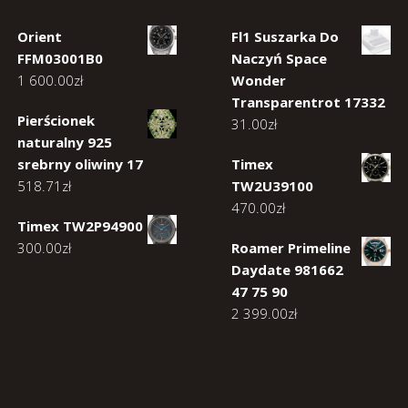
Orient
Fl1 Suszarka Do
FFM03001B0
Naczyń Space
1 600.00
zł
Wonder
Transparentrot 17332
Pierścionek
31.00
zł
naturalny 925
srebrny oliwiny 17
Timex
518.71
zł
TW2U39100
470.00
zł
Timex TW2P94900
300.00
zł
Roamer Primeline
Daydate 981662
47 75 90
2 399.00
zł