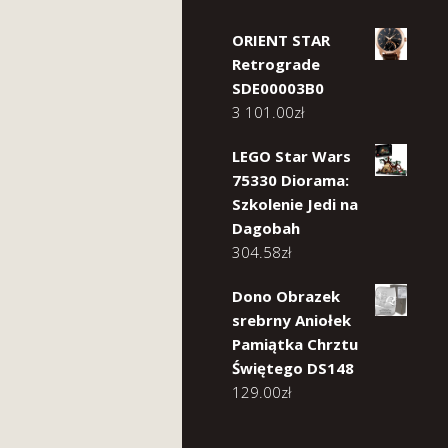
ORIENT STAR
Retrograde
SDE00003B0
3 101.00
zł
LEGO Star Wars
75330 Diorama:
Szkolenie Jedi na
Dagobah
304.58
zł
Dono Obrazek
srebrny Aniołek
Pamiątka Chrztu
Świętego DS148
129.00
zł