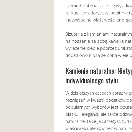
czemu biżuteria staje się wyjątko
turkus, labradoryt czy jadeit nie 
indywidualne właściwości energe
Biżuteria z kamieniami naturalny
na noszenie ze sobą kawałka natu
wyrażenie siebie poprzez unikato
dodatkowo niosą ze sobą wiele p
Kamienie naturalne: Niety
indywidualnego stylu
W dzisiejszych czasach coraz wi
rozwiązań w kwestii dodatków do 
popularnych wyborów jest biżuteri
blasku i elegancji, ale także odz
naturalne, takie jak ametyst, turk
właściwości, ale również w natur