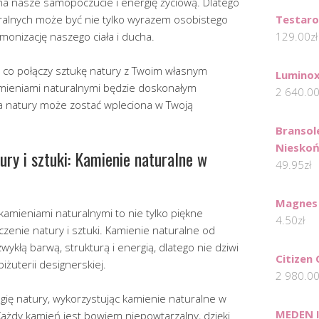
a nasze samopoczucie i energię życiową. Dlatego
uralnych może być nie tylko wyrazem osobistego
Testaro
monizację naszego ciała i ducha.
129.00
zł
, co połączy sztukę natury z Twoim własnym
Luminox
kamieniami naturalnymi będzie doskonałym
2 640.0
ia natury może zostać wpleciona w Twoją
Bransol
Nieskoń
ry i sztuki: Kamienie naturalne w
49.95
zł
Magnes 
 kamieniami naturalnymi to nie tylko piękne
4.50
zł
czenie natury i sztuki. Kamienie naturalne od
wykłą barwą, strukturą i energią, dlatego nie dziwi
Citizen
biżuterii designerskiej.
2 980.0
agię natury, wykorzystując kamienie naturalne w
MEDEN 
ażdy kamień jest bowiem niepowtarzalny, dzięki