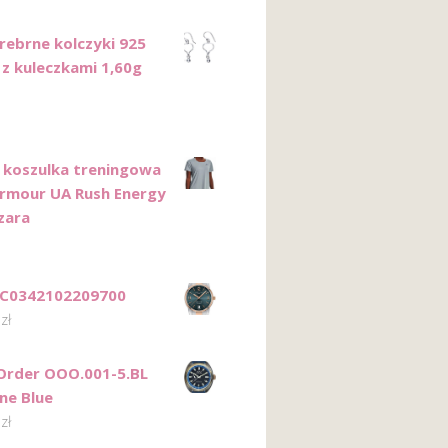
Srebrne kolczyki 925
 z kuleczkami 1,60g
koszulka treningowa
rmour UA Rush Energy
zara
 C0342102209700
0
zł
Order OOO.001-5.BL
ne Blue
0
zł