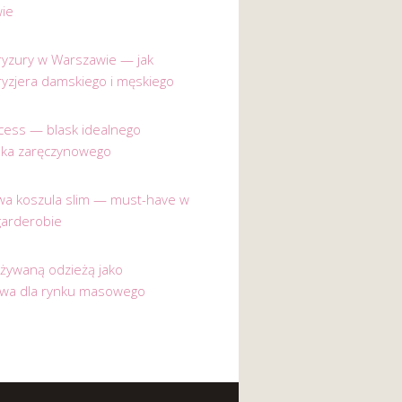
ie
 fryzury w Warszawie — jak
ryzjera damskiego i męskiego
incess — blask idealnego
nka zaręczynowego
a koszula slim — must-have w
garderobie
używaną odzieżą jako
ywa dla rynku masowego