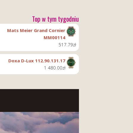
Top w tym tygodniu
Mats Meier Grand Cornier
MM00114
517.79
zł
Doxa D-Lux 112.90.131.17
1 480.00
zł