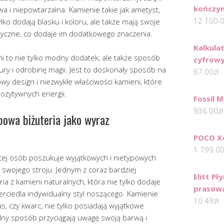
kończy
wa i niepowtarzalna. Kamienie takie jak ametyst,
12 100.
tylko dodają blasku i koloru, ale także mają swoje
tyczne, co dodaje im dodatkowego znaczenia.
Kalkula
mi to nie tylko modny dodatek, ale także sposób
cyfrowy
ry i odrobinę magii. Jest to doskonały sposób na
67.00
zł
wy design i niezwykłe właściwości kamieni, które
ozytywnych energii.
Fossil 
936.00
zł
powa biżuteria jako wyraz
POCO X4
1 799.0
ęcej osób poszukuje wyjątkowych i nietypowych
swojego stroju. Jednym z coraz bardziej
Elitt Pł
a z kamieni naturalnych, która nie tylko dodaje
prasowa
wierciedla indywidualny styl noszącego. Kamienie
10.49
zł
us, czy kwarc, nie tylko posiadają wyjątkowe
alny sposób przyciągają uwagę swoją barwą i