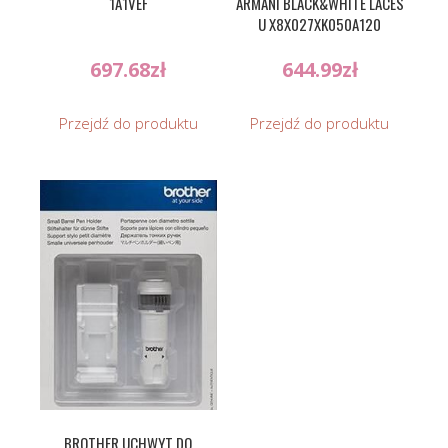
1A1VEF
ARMANI BLACK&WHITE LACES
U X8X027XK050A120
697.68
zł
644.99
zł
Przejdź do produktu
Przejdź do produktu
BROTHER UCHWYT DO