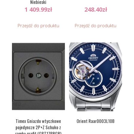
Niebieski
1 409.99
zł
248.40
zł
Przejdź do produktu
Przejdź do produktu
Timex Gniazdo wtyczkowe
Orient Raar0003L10B
pojedyncze 2P+Z Schuko z
ramką grafit (GPT17PRGR)