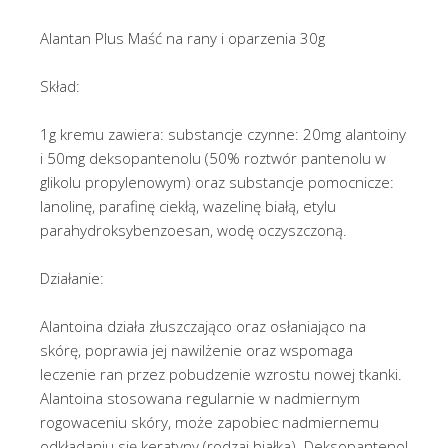
Alantan Plus Maść na rany i oparzenia 30g
Skład:
1g kremu zawiera: substancje czynne: 20mg alantoiny
i 50mg deksopantenolu (50% roztwór pantenolu w
glikolu propylenowym) oraz substancje pomocnicze:
lanolinę, parafinę ciekłą, wazelinę białą, etylu
parahydroksybenzoesan, wodę oczyszczoną.
Działanie:
Alantoina działa złuszczająco oraz osłaniająco na
skórę, poprawia jej nawilżenie oraz wspomaga
leczenie ran przez pobudzenie wzrostu nowej tkanki.
Alantoina stosowana regularnie w nadmiernym
rogowaceniu skóry, może zapobiec nadmiernemu
odkładaniu się keratyny (rodzaj białka). Deksopantenol