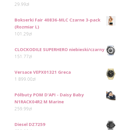
29.99
zł
Bokserki Fair 40836-MLC Czarne 3-pack
(Rozmiar L)
101.29
zł
CLOCKODILE SUPERHERO niebieski/czarny
151.77
zł
Versace VEPX01321 Greca
1 899.00
zł
Półbuty POM D'API - Daisy Baby
N1RACK04R2 M Marine
259.99
zł
Diesel DZ7259