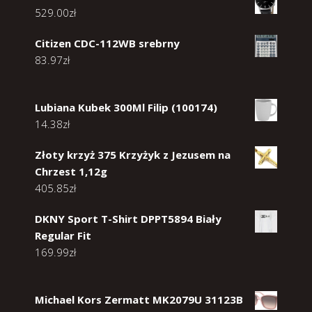
529.00
zł
Citizen CDC-112WB srebrny
83.97
zł
Lubiana Kubek 300Ml Filip (100174)
14.38
zł
Złoty krzyż 375 Krzyżyk z Jezusem na
Chrzest 1,12g
405.85
zł
DKNY Sport T-Shirt DPPT5894 Biały
Regular Fit
169.99
zł
Michael Kors Zermatt MK2079U 31123B