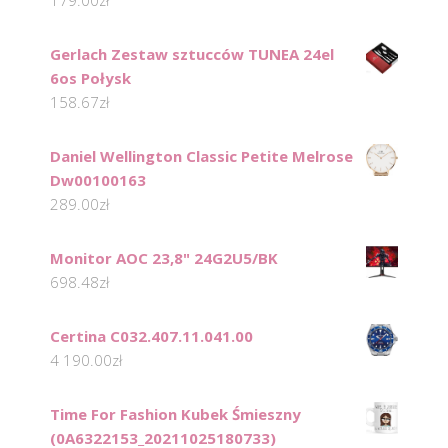
179.00
zł
Gerlach Zestaw sztucców TUNEA 24el
6os Połysk
158.67
zł
Daniel Wellington Classic Petite Melrose
Dw00100163
289.00
zł
Monitor AOC 23,8" 24G2U5/BK
698.48
zł
Certina C032.407.11.041.00
4 190.00
zł
Time For Fashion Kubek Śmieszny
(0A6322153_20211025180733)