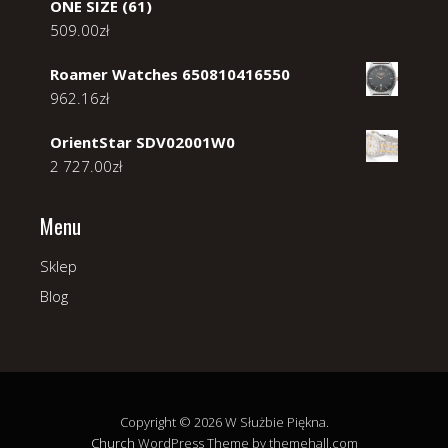
ONE SIZE (61)
509.00
zł
Roamer Watches 650810416550
962.16
zł
OrientStar SDV02001W0
2 727.00
zł
Menu
Sklep
Blog
Copyright © 2026 W Służbie Piękna.
Church
WordPress Theme by themehall.com