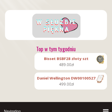
Top w tym tygodniu
Bisset BSBF28 złoty szt
489.00
zł
Daniel Wellington DW00100527
499.00
zł