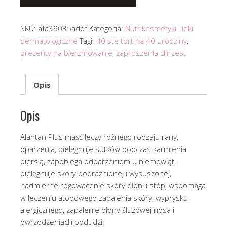
SKU:
afa39035addf
Kategoria:
Nutrikosmetyki i leki
dermatologiczne
Tagi:
40 ste tort na 40 urodziny
,
prezenty na bierzmowanie
,
zaproszenia chrzest
Opis
Opis
Alantan Plus maść leczy różnego rodzaju rany,
oparzenia, pielęgnuje sutków podczas karmienia
piersią, zapobiega odparzeniom u niemowląt,
pielęgnuje skóry podrażnionej i wysuszonej,
nadmierne rogowacenie skóry dłoni i stóp, wspomaga
w leczeniu atopowego zapalenia skóry, wyprysku
alergicznego, zapalenie błony śluzowej nosa i
owrzodzeniach podudzi.