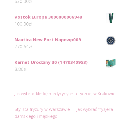
630.00
zł
Vostok Europe 3000000006948
100.00
zł
Nautica New Port Napnwp009
770.64
zł
Karnet Urodziny 30 (1479340953)
8.86
zł
Jak wybrać klinikę medycyny estetycznej w Krakowie
Stylista fryzury w Warszawie — jak wybrać fryzjera
damskiego i męskiego