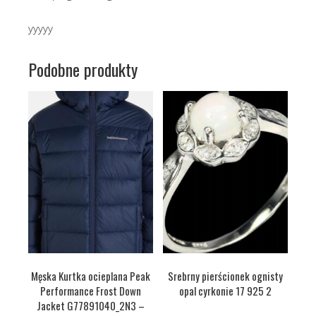
yyyyy
Podobne produkty
Męska Kurtka ocieplana Peak
Srebrny pierścionek ognisty
Performance Frost Down
opal cyrkonie 17 925 2
Jacket G77891040_2N3 –