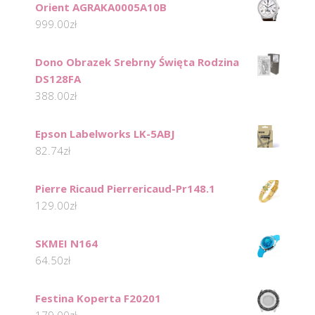
Orient AGRAKA0005A10B
999.00
zł
Dono Obrazek Srebrny Święta Rodzina
DS128FA
388.00
zł
Epson Labelworks LK-5ABJ
82.74
zł
Pierre Ricaud Pierrericaud-Pr148.1
129.00
zł
SKMEI N164
64.50
zł
Festina Koperta F20201