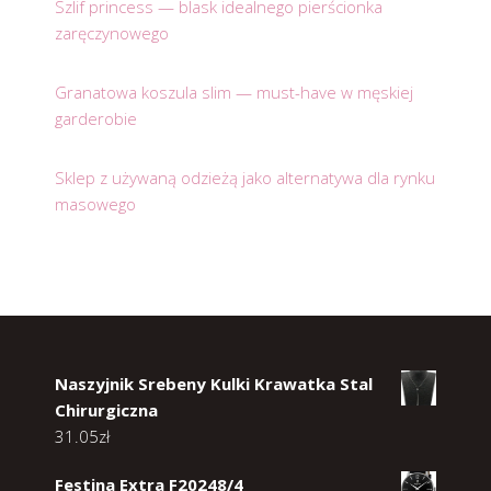
Szlif princess — blask idealnego pierścionka
zaręczynowego
Granatowa koszula slim — must-have w męskiej
garderobie
Sklep z używaną odzieżą jako alternatywa dla rynku
masowego
Naszyjnik Srebeny Kulki Krawatka Stal
Chirurgiczna
31.05
zł
Festina Extra F20248/4