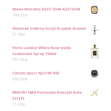
Nixon Watches A327-3346 A3273346
784.32
zł
Wisiorek Srebrny Krzyż Krzyżyk Grawer
31.49
zł
Floris London White Rose woda
toaletowa Spray 100ml
531.95
zł
Citizen Sport NJ2190-85E
696.00
zł
BM0761 NB9 Pozłacane Kolczyki Koła
Sztyft
11.65
zł