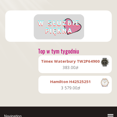
Top w tym tygodniu
Timex Waterbury TW2P64900
383.00
zł
Hamilton H42525251
3 579.00
zł