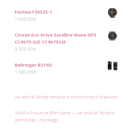
Festina F20525-1
1 669.00
zł
Citizen Eco-Drive Satellite Wave-GPS
CC9075-52F CC907552F
9 359.00
zł
Behringer B215D
1 580.00
zł
Jak wybrać klinikę medycyny estetycznej w Krakowie
Stylista fryzury w Warszawie — jak wybrać fryzjera
damskiego i męskiego