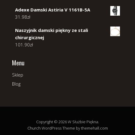
Adexe Damski Astiria V 1161B-5A
31.98
zł
Naszyjnik damski piękny ze stali
chirurgicznej
101.90
zł
Menu
Sklep
Blog
Copyright © 2026 W Służbie Piękna.
Church
WordPress Theme by themehall.com