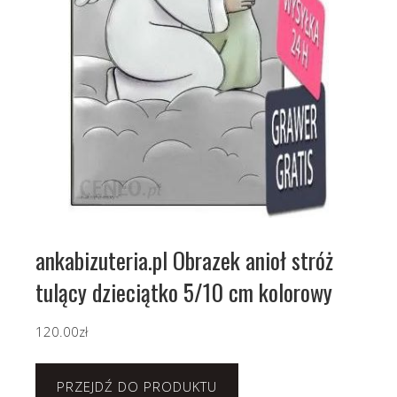
ankabizuteria.pl Obrazek anioł stróż
tulący dzieciątko 5/10 cm kolorowy
120.00
zł
PRZEJDŹ DO PRODUKTU