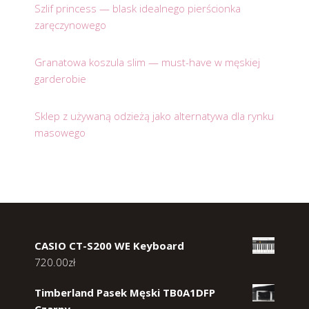
Szlif princess — blask idealnego pierścionka
zaręczynowego
Granatowa koszula slim — must-have w męskiej
garderobie
Sklep z używaną odzieżą jako alternatywa dla rynku
masowego
CASIO CT-S200 WE Keyboard
720.00
zł
Timberland Pasek Męski TB0A1DFP