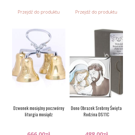
Przejdź do produktu
Przejdź do produktu
Dzwonek mosiężny poczwórny
Dono Obrazek Srebrny Święta
liturgia mosiądz
Rodzina DS11C
666.00
zł
488.00
zł