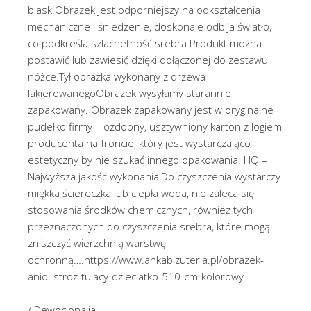
blask.Obrazek jest odporniejszy na odkształcenia
mechaniczne i śniedzenie, doskonale odbija światło,
co podkreśla szlachetność srebra.Produkt można
postawić lub zawiesić dzięki dołączonej do zestawu
nóżce.Tył obrazka wykonany z drzewa
lakierowanegoObrazek wysyłamy starannie
zapakowany. Obrazek zapakowany jest w oryginalne
pudełko firmy – ozdobny, usztywniony karton z logiem
producenta na froncie, który jest wystarczająco
estetyczny by nie szukać innego opakowania. HQ –
Najwyższa jakość wykonania!Do czyszczenia wystarczy
miękka ściereczka lub ciepła woda, nie zaleca się
stosowania środków chemicznych, również tych
przeznaczonych do czyszczenia srebra, które mogą
zniszczyć wierzchnią warstwę
ochronną….https://www.ankabizuteria.pl/obrazek-
aniol-stroz-tulacy-dzieciatko-510-cm-kolorowy
/ Dewocjonalia