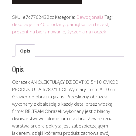
SKU:
e7c7762432cc
Kategoria:
Dewocjonalia
Tagi:
dekoracje na 40 urodziny
,
pamiątka na chrzest
,
prezent na bierzmowanie
,
życzenia na roczek
Opis
Opis
Obrazek ANIOŁEK TULĄCY DZIECIĄTKO 5*10 CMKOD
PRODUKTU : A.6787/1 COL Wymiary: 5 cm * 10 cm
Grawer do obrazka gratis !Prześliczny obrazek
wykonany z dbałością o każdy detal przez włoską
firmę: BELTRAMIObrazek wykonany jest z blachy
dwuwarstwowej aluminium i srebra. Zewnętrzna
warstwa srebra pokryta jest zabezpieczającym
lakierem, dzięki któremu produkt zachowa swój