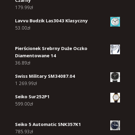
Czarny
179.99
zł
Lavvu Budzik Las3043 Klasyczny
53.00
zł
Pierścionek Srebrny Duże Oczko
Diamentowane 14
36.89
zł
Swiss Military SM34087.04
1 269.99
zł
Seiko Sur252P1
599.00
zł
Seiko 5 Automatic SNK357K1
785.93
zł