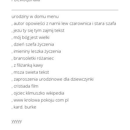
urodziny w domu menu
, autor opowieści z narnii lew czarownica i stara szafa
, jezu ty się tym zajmij tekst
, mój bóg jest wielki
, dzień szefa życzenia
, imieniny leszka życzenia
, bransoletki różaniec
, z filiżanką kawy
, msza swieta tekst
, zaproszenia urodzinowe dla dziewczynki
, cristiada film
, ojciec klimuszko wikipedia
, www krolowa pokoju com pl
, kard. burke
yyyyy