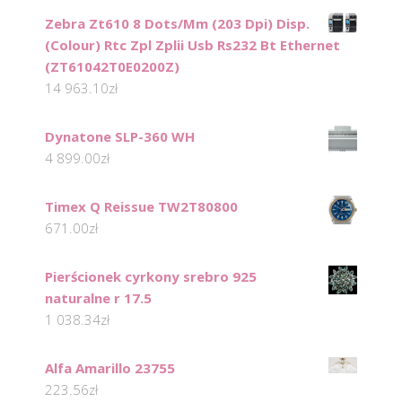
Zebra Zt610 8 Dots/Mm (203 Dpi) Disp.
(Colour) Rtc Zpl Zplii Usb Rs232 Bt Ethernet
(ZT61042T0E0200Z)
14 963.10
zł
Dynatone SLP-360 WH
4 899.00
zł
Timex Q Reissue TW2T80800
671.00
zł
Pierścionek cyrkony srebro 925
naturalne r 17.5
1 038.34
zł
Alfa Amarillo 23755
223.56
zł