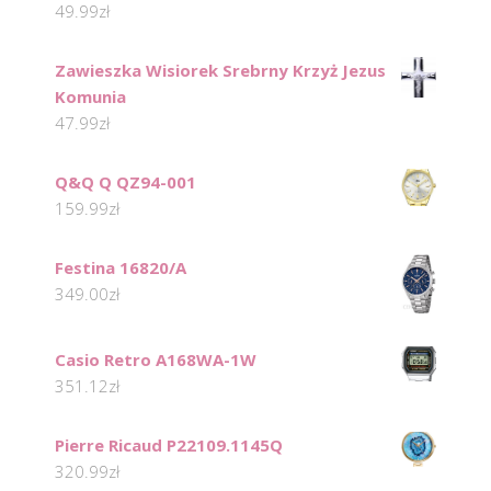
49.99
zł
Zawieszka Wisiorek Srebrny Krzyż Jezus
Komunia
47.99
zł
Q&Q Q QZ94-001
159.99
zł
Festina 16820/A
349.00
zł
Casio Retro A168WA-1W
351.12
zł
Pierre Ricaud P22109.1145Q
320.99
zł