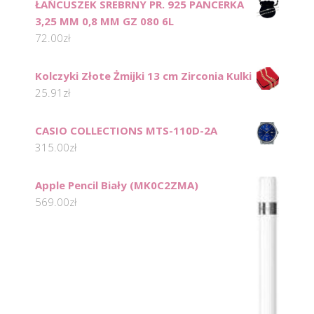
ŁAŃCUSZEK SREBRNY PR. 925 PANCERKA
3,25 MM 0,8 MM GZ 080 6L
72.00
zł
Kolczyki Złote Żmijki 13 cm Zirconia Kulki
25.91
zł
CASIO COLLECTIONS MTS-110D-2A
315.00
zł
Apple Pencil Biały (MK0C2ZMA)
569.00
zł