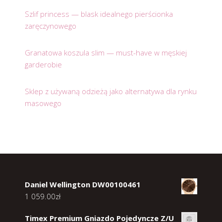
Szlif princess — blask idealnego pierścionka
zaręczynowego
Granatowa koszula slim — must-have w męskiej
garderobie
Sklep z używaną odzieżą jako alternatywa dla rynku
masowego
Daniel Wellington DW00100461
1 059.00
zł
Timex Premium Gniazdo Pojedyncze Z/U