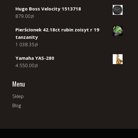
Hugo Boss Velocity 1513718
879.00
zł
Pierścionek 42.18ct rubin zoisyt r 19
tanzanity
1 038.35
zł
Yamaha YAS-280
4 550.00
zł
Menu
Sklep
Blog