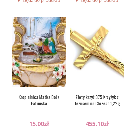
Kropielnica Matka Boża
Złoty krzyż 375 Krzyżyk z
Fatimska
Jezusem na Chrzest 1,22g
15.00
zł
455.10
zł