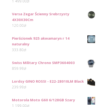
1 499.00
zł
Versa Zegar Ścienny Srebrzysty
4X30X30Cm
120.00
zł
Pierścionek 925 akwamaryn r 14
naturalny
333.80
zł
Swiss Military Chrono SMP3604003
859.99
zł
Lordsy GINO ROSSI - E22-28010LM Black
239.99
zł
Motorola Moto G60 6/128GB Szary
1 199.00
zł