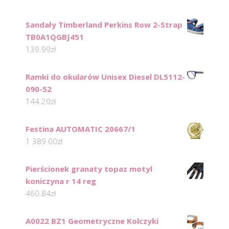
Sandały Timberland Perkins Row 2-Strap
TB0A1QGBJ451
139.99
zł
Ramki do okularów Unisex Diesel DL5112-
090-52
144.20
zł
Festina AUTOMATIC 20667/1
1 389.00
zł
Pierścionek granaty topaz motyl
koniczyna r 14 reg
460.84
zł
A0022 BZ1 Geometryczne Kolczyki