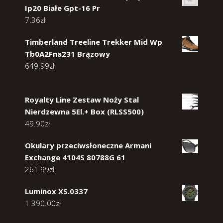
Ip20 Białe Gpt-16 Pr
7.36
zł
Timberland Treeline Trekker Mid Wp
Tb0A2Fna231 Brązowy
649.99
zł
Royalty Line Zestaw Noży Stal
Nierdzewna 5El.+ Box (RLSS500)
49.90
zł
Okulary przeciwsłoneczne Armani
Exchange 4104S 80788G 61
261.99
zł
Luminox XS.0337
1 390.00
zł