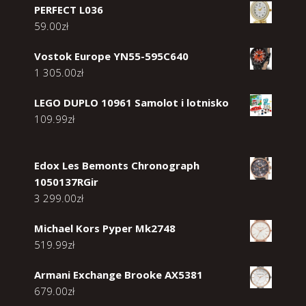
PERFECT L036
59.00
zł
Vostok Europe YN55-595C640
1 305.00
zł
LEGO DUPLO 10961 Samolot i lotnisko
109.99
zł
Edox Les Bemonts Chronograph
1050137RGir
3 299.00
zł
Michael Kors Pyper Mk2748
519.99
zł
Armani Exchange Brooke AX5381
679.00
zł