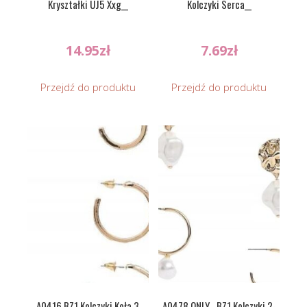
Kryształki UJ5 Xxg__
Kolczyki Serca__
14.95
zł
7.69
zł
Przejdź do produktu
Przejdź do produktu
A0416 BZ1 Kolczyki Koła 3
A0478 ONLY__BZ1 Kolczyki 2-