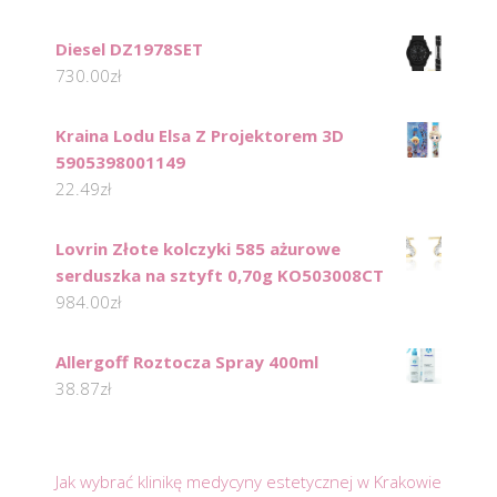
Diesel DZ1978SET
730.00
zł
Kraina Lodu Elsa Z Projektorem 3D
5905398001149
22.49
zł
Lovrin Złote kolczyki 585 ażurowe
serduszka na sztyft 0,70g KO503008CT
984.00
zł
Allergoff Roztocza Spray 400ml
38.87
zł
Jak wybrać klinikę medycyny estetycznej w Krakowie