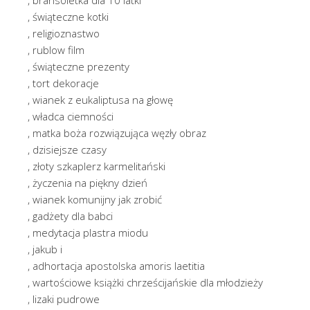
, świąteczne kotki
, religioznastwo
, rublow film
, świąteczne prezenty
, tort dekoracje
, wianek z eukaliptusa na głowę
, władca ciemności
, matka boża rozwiązująca węzły obraz
, dzisiejsze czasy
, złoty szkaplerz karmelitański
, życzenia na piękny dzień
, wianek komunijny jak zrobić
, gadżety dla babci
, medytacja plastra miodu
, jakub i
, adhortacja apostolska amoris laetitia
, wartościowe książki chrześcijańskie dla młodzieży
, lizaki pudrowe