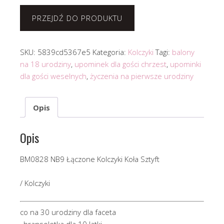
PRZEJDŹ DO PRODUKTU
SKU:
5839cd5367e5
Kategoria:
Kolczyki
Tagi:
balony
na 18 urodziny
,
upominek dla gości chrzest
,
upominki
dla gości weselnych
,
życzenia na pierwsze urodziny
Opis
Opis
BM0828 NB9 Łączone Kolczyki Koła Sztyft
/ Kolczyki
co na 30 urodziny dla faceta
, bransoletka dla 10 latki