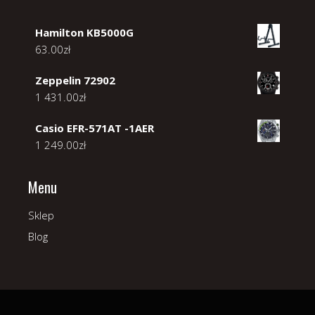
Hamilton KB5000G
63.00
zł
Zeppelin 72902
1 431.00
zł
Casio EFR-571AT -1AER
1 249.00
zł
Menu
Sklep
Blog