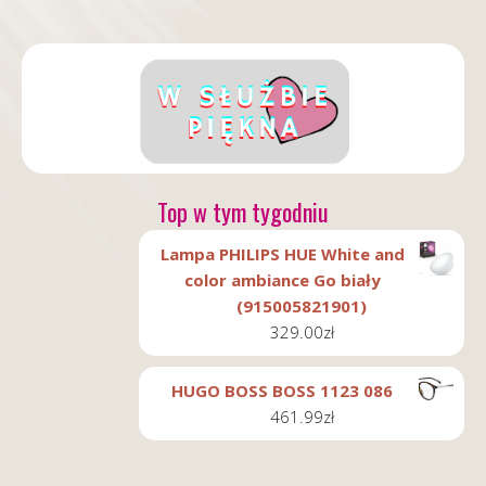
Top w tym tygodniu
Lampa PHILIPS HUE White and
color ambiance Go biały
(915005821901)
329.00
zł
HUGO BOSS BOSS 1123 086
461.99
zł