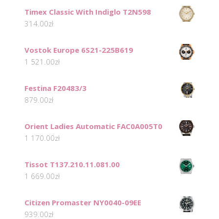
Timex Classic With Indiglo T2N598
314.00
zł
Vostok Europe 6S21-225B619
1 521.00
zł
Festina F20483/3
879.00
zł
Orient Ladies Automatic FAC0A005T0
1 170.00
zł
Tissot T137.210.11.081.00
1 669.00
zł
Citizen Promaster NY0040-09EE
939.00
zł