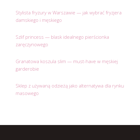
Stylista fryzury w Warszawie — jak wybrać fryzjera
damskiego i męskiego
Szlif princess — blask idealnego pierścionka
zaręczynowego
Granatowa koszula slim — must-have w męskiej
garderobie
Sklep z używaną odzieżą jako alternatywa dla rynku
masowego