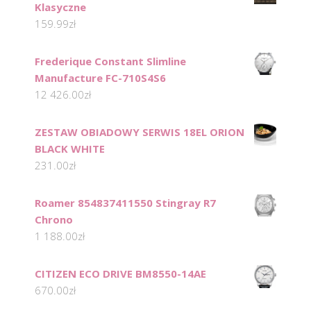
Klasyczne
159.99
zł
Frederique Constant Slimline
Manufacture FC-710S4S6
12 426.00
zł
ZESTAW OBIADOWY SERWIS 18EL ORION
BLACK WHITE
231.00
zł
Roamer 854837411550 Stingray R7
Chrono
1 188.00
zł
CITIZEN ECO DRIVE BM8550-14AE
670.00
zł