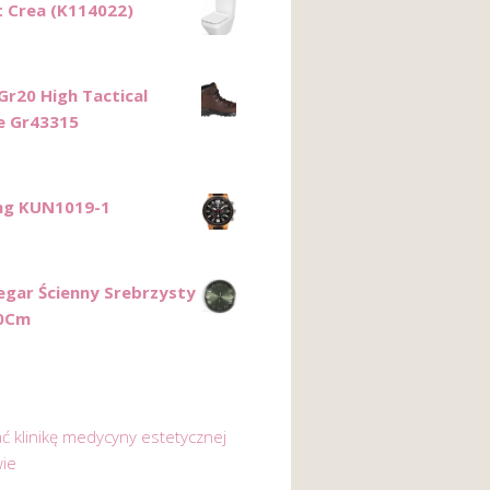
t Crea (K114022)
Gr20 High Tactical
e Gr43315
ng KUN1019-1
egar Ścienny Srebrzysty
0Cm
ać klinikę medycyny estetycznej
ie