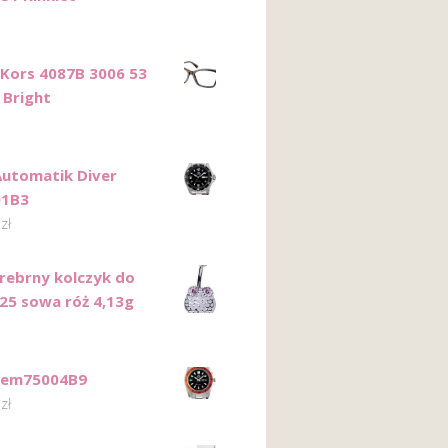
 Kors 4087B 3006 53
 Bright
Automatik Diver
01B3
0
zł
Srebrny kolczyk do
25 sowa róż 4,13g
Fem75004B9
0
zł