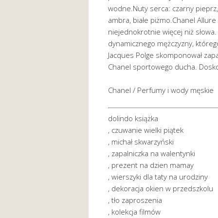
wodne.Nuty serca: czarny pieprz, 
ambra, białe piżmo.Chanel Allur
niejednokrotnie więcej niż słow
dynamicznego mężczyzny, którego 
Jacques Polge skomponował zapach
Chanel sportowego ducha. Dosko
Chanel / Perfumy i wody męskie
dolindo książka
, czuwanie wielki piątek
, michał skwarzyński
, zapalniczka na walentynki
, prezent na dzien mamay
, wierszyki dla taty na urodziny
, dekoracja okien w przedszkolu
, tło zaproszenia
, kolekcja filmów