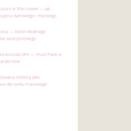
 fryzury w Warszawie — jak
ryzjera damskiego i męskiego
incess — blask idealnego
nka zaręczynowego
a koszula slim — must-have w
garderobie
używaną odzieżą jako
ywa dla rynku masowego