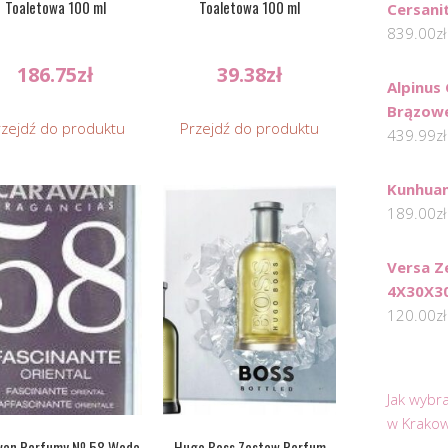
Toaletowa 100 ml
Toaletowa 100 ml
Cersani
839.00
zł
186.75
zł
39.38
zł
Alpinus 
Brązow
rzejdź do produktu
Przejdź do produktu
439.99
zł
Kunhua
189.00
zł
Versa Z
4X30X3
120.00
zł
Jak wybr
w Krakow
van Perfumy Nº 58 Woda
Hugo Boss Zestaw Perfum