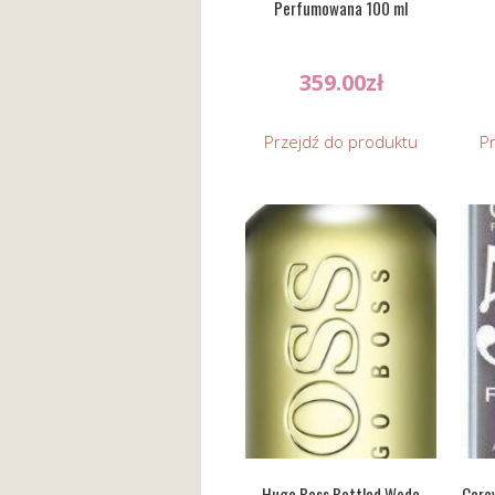
Perfumowana 100 ml
359.00
zł
Przejdź do produktu
P
Hugo Boss Bottled Woda
Cara