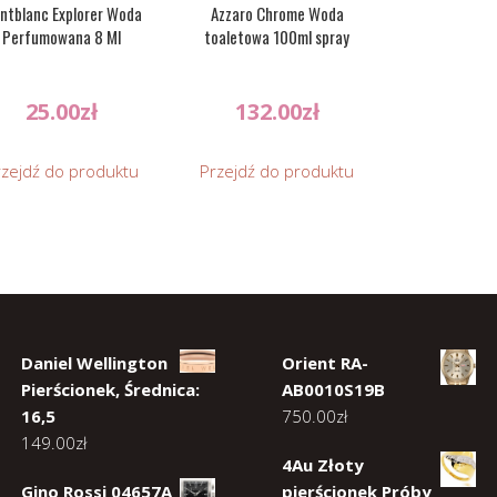
ntblanc Explorer Woda
Azzaro Chrome Woda
Perfumowana 8 Ml
toaletowa 100ml spray
25.00
zł
132.00
zł
rzejdź do produktu
Przejdź do produktu
Daniel Wellington
Orient RA-
Pierścionek, Średnica:
AB0010S19B
16,5
750.00
zł
149.00
zł
4Au Złoty
Gino Rossi 04657A
pierścionek Próby