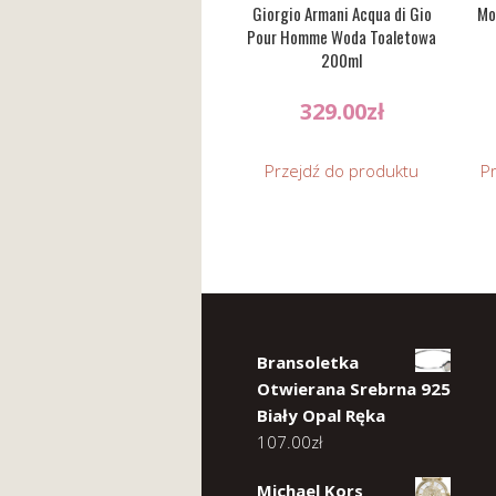
Giorgio Armani Acqua di Gio
Mo
Pour Homme Woda Toaletowa
200ml
329.00
zł
Przejdź do produktu
P
Bransoletka
Otwierana Srebrna 925
Biały Opal Ręka
107.00
zł
Michael Kors