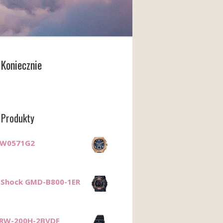
Koniecznie
 Produkty
GW0571G2
-Shock GMD-B800-1ER
MRW-200H-2BVDF