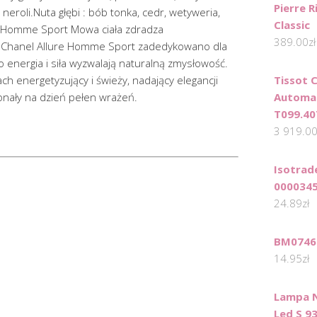
Pierre 
neroli.Nuta głębi : bób tonka, cedr, wetyweria,
Classic
e Homme Sport Mowa ciała zdradza
389.00
zł
a. Chanel Allure Homme Sport zadedykowano dla
energia i siła wyzwalają naturalną zmysłowość.
Tissot 
 energetyzujący i świeży, nadający elegancji
Automat
nały na dzień pełen wrażeń.
T099.40
3 919.0
Isotrad
000034
24.89
zł
BM0746 
14.95
zł
Lampa 
Led S 93