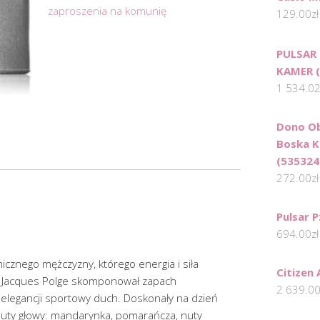
zaproszenia na komunię
129.00
zł
PULSAR
KAMER (
1 534.0
Dono Ob
Boska K
(535324
272.00
zł
Pulsar 
694.00
zł
znego mężczyzny, którego energia i siła
Citizen
. Jacques Polge skomponował zapach
2 639.0
y elegancji sportowy duch. Doskonały na dzień
uty głowy: mandarynka, pomarańcza, nuty