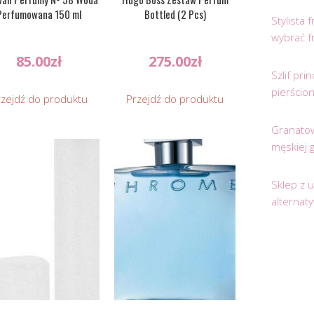
Perfumowana 150 ml
Bottled (2 Pcs)
Stylista
wybrać f
85.00
zł
275.00
zł
Szlif pr
pierścio
rzejdź do produktu
Przejdź do produktu
Granatow
męskiej 
Sklep z 
alternat