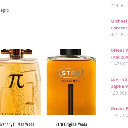
224.00
zł
legro
Michael
Caracas
441.99
zł
Orient 
Faa020
1 476.0
Lovrin 
pępka 9
123.98
zł
Orient 
1 017.0
ivenchy Pi Man Woda
Str8 Original Woda