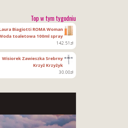
Top w tym tygodniu
Laura Biagiotti ROMA Woman
Woda toaletowa 100ml spray
142.51
zł
Wisiorek Zawieszka Srebrny
Krzyż Krzyżyk
30.00
zł