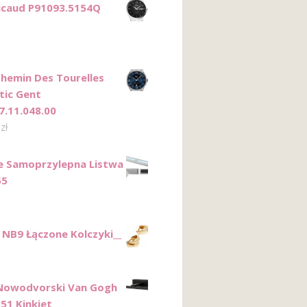
Ricaud P91093.5154Q
Chemin Des Tourelles
ic Gent
7.11.048.00
0
zł
e Samoprzylepna Listwa
55
NB9 Łączone Kolczyki__
Nowodvorski Van Gogh
51 Kinkiet