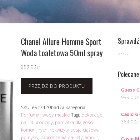
Chanel Allure Homme Sport
Sprawdź 
Woda toaletowa 50ml spray
zzzzz
299.00
zł
Polecane
PRZEJDŹ DO PRODUKTU
Guess 
999.00
zł
SKU:
e9c7420bad7a
Kategoria:
Casio G
Perfumy i wody męskie
Tagi:
dekoracje
363.00
zł
na 18 urodziny
,
pamiątka dla gości
komunijnych
,
rekwizyty sesja ciążowa
pomysły
,
zaproszenia na 18 glamour
,
Casio 