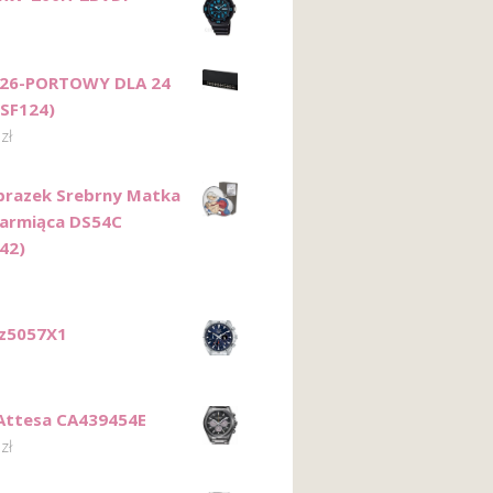
 26-PORTOWY DLA 24
SF124)
2
zł
razek Srebrny Matka
armiąca DS54C
42)
Pz5057X1
 Attesa CA439454E
0
zł