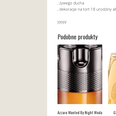
, żywego ducha
, dekoracje na tort 18 urodziny al
yyyyy
Podobne produkty
Azzaro Wanted By Night Woda
G