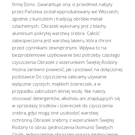
firmę Dono. Gwarantuje ona, iż przedmiot nabyty
przez Państwa został wyprodukowany we Włoszech,
zgodnie z kunsztem i tradycją obróbki metali
szlachetnych. Obrazek wykonany jest z blachy
aluminium pokrytej warstwą srebra. Całość
zabezpieczona jest warstwą lakieru, która chroni
przed czynnikami zewnętrznymi. Wpływa to na
bezproblemowe użytkowanie bez potrzeby częstego
czyszczenia.Obrazek z wizerunkiem Świętej Rodziny
można zarówno powiesić, jak i postawić na dołączonej
podstawce.Do czyszczenia zalecamy używanie
wyłącznie czystych, miękkich ściereczek, a w
przypadku zabrudzeń letniej wody. Nie należy
stosować detergentów, alkoholu ani znajdujących się
w sprzedaży środków i ściereczek do czyszczenia
srebra, gdyż mogą one uszkodzić warstwę
ochronną.Obrazek srebrny z wizerunkiem Świętej
Rodziny to obraz zjednoczenia (komunii) Świętych
Osób. Jednocześnie obraz ten wyraża zjednoczenie,