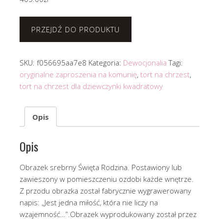
PRZEJDŹ DO PRODUKTU
SKU:
f056695aa7e8
Kategoria:
Dewocjonalia
Tagi:
oryginalne zaproszenia na komunię
,
tort na chrzest
,
tort na chrzest dla dziewczynki kwadratowy
Opis
Opis
Obrazek srebrny Święta Rodzina. Postawiony lub
zawieszony w pomieszczeniu ozdobi każde wnętrze.
Z przodu obrazka został fabrycznie wygrawerowany
napis: „Jest jedna miłość, która nie liczy na
wzajemność…”.Obrazek wyprodukowany został przez