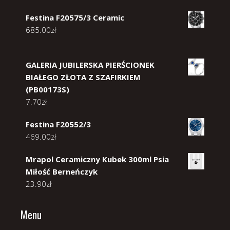
Festina F20575/3 Ceramic
685.00
zł
GALERIA JUBILERSKA PIERŚCIONEK
BIAŁEGO ZŁOTA Z SZAFIRKIEM
(PB00173S)
7.70
zł
Festina F20552/3
469.00
zł
Mrapol Ceramiczny Kubek 300ml Psia
Miłość Berneńczyk
23.90
zł
Menu