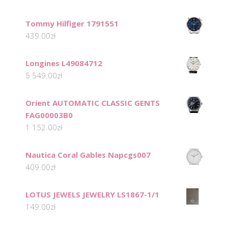
Tommy Hilfiger 1791551
439.00
zł
Longines L49084712
5 549.00
zł
Orient AUTOMATIC CLASSIC GENTS
FAG00003B0
1 152.00
zł
Nautica Coral Gables Napcgs007
409.00
zł
LOTUS JEWELS JEWELRY LS1867-1/1
149.00
zł