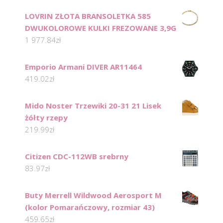
LOVRIN ZŁOTA BRANSOLETKA 585
DWUKOLOROWE KULKI FREZOWANE 3,9G
1 977.84
zł
Emporio Armani DIVER AR11464
419.02
zł
Mido Noster Trzewiki 20-31 21 Lisek
żółty rzepy
219.99
zł
Citizen CDC-112WB srebrny
83.97
zł
Buty Merrell Wildwood Aerosport M
(kolor Pomarańczowy, rozmiar 43)
459.65
zł