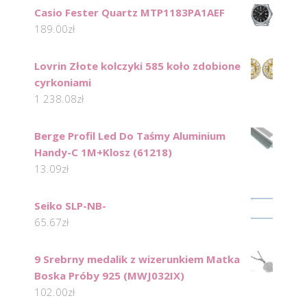
Casio Fester Quartz MTP1183PA1AEF
189.00
zł
Lovrin Złote kolczyki 585 koło zdobione
cyrkoniami
1 238.08
zł
Berge Profil Led Do Taśmy Aluminium
Handy-C 1M+Klosz (61218)
13.09
zł
Seiko SLP-NB-
65.67
zł
9 Srebrny medalik z wizerunkiem Matka
Boska Próby 925 (MWJ032IX)
102.00
zł