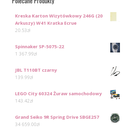
Polecane Produkty
Kreska Karton Wizytówkowy 246G (20
Arkuszy) W41 Kratka Ecrue
20.53
zł
Spinnaker SP-5075-22
1 367.99
zł
JBL T110BT czarny
139.99
zł
LEGO City 60324 Żuraw samochodowy
143.42
zł
Grand Seiko 9R Spring Drive SBGE257
34 659.00
zł