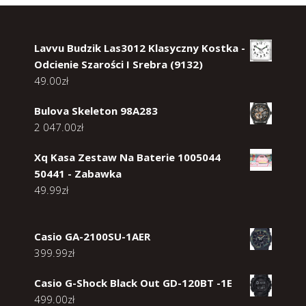
Lavvu Budzik Las3012 Klasyczny Kostka -
Odcienie Szarości I Srebra (9132)
49.00
zł
Bulova Skeleton 98A283
2 047.00
zł
Xq Kasa Zestaw Na Baterie 1005044
50441 - Zabawka
49.99
zł
Casio GA-2100SU-1AER
399.99
zł
Casio G-Shock Black Out GD-120BT -1E
499.00
zł