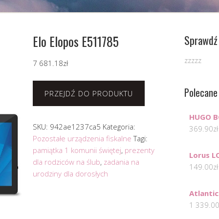
Elo Elopos E511785
Sprawdź 
zzzzz
7 681.18
zł
Polecane
PRZEJDŹ DO PRODUKTU
HUGO B
SKU:
942ae1237ca5
Kategoria:
369.90
zł
Pozostałe urządzenia fiskalne
Tagi:
pamiątka 1 komunii świętej
,
prezenty
Lorus L
dla rodziców na ślub
,
zadania na
149.00
zł
urodziny dla dorosłych
Atlanti
1 339.0