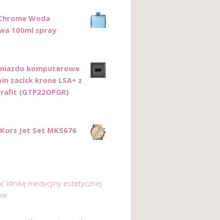
 Chrome Woda
wa 100ml spray
Gniazdo komputerowe
in zacisk krone LSA+ z
rafit (GTP22OPGR)
 Kors Jet Set MK5676
ać klinikę medycyny estetycznej
ie