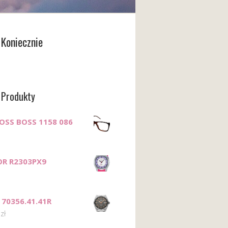
Koniecznie
 Produkty
OSS BOSS 1158 086
OR R2303PX9
c 70356.41.41R
0
zł