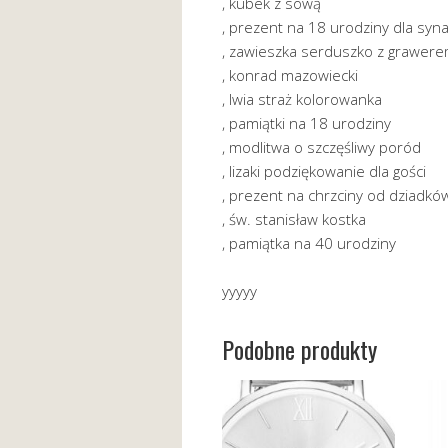
, kubek z sową
, prezent na 18 urodziny dla syn
, zawieszka serduszko z grawer
, konrad mazowiecki
, lwia straż kolorowanka
, pamiątki na 18 urodziny
, modlitwa o szczęśliwy poród
, lizaki podziękowanie dla gości
, prezent na chrzciny od dziadkó
, św. stanisław kostka
, pamiątka na 40 urodziny
yyyyy
Podobne produkty