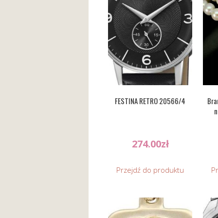
FESTINA RETRO 20566/4
Bra
n
274.00
zł
Przejdź do produktu
P