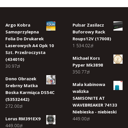
Argo Kobra
Pulsar Zasilacz
Samoprzylepna
Buforowy Rack
Folia Do Drukarek
Roups12V (17008)
Laserowych A4 Opk 10
1 534.02
zł
Szt. Przeźroczysta
Michael Kors
(434010)
Pyper Mk3898
30.97
zł
350.77
zł
Dono Obrazek
Mała kabinowa
Srebrny Matka
walizka
Boska Karmiąca DS54C
SAMSONITE AT
(53532442)
WAVEBREAKER 74133
272.00
zł
Niebieska - niebieski
Lorus RM391EX9
449.00
zł
449.00
zł