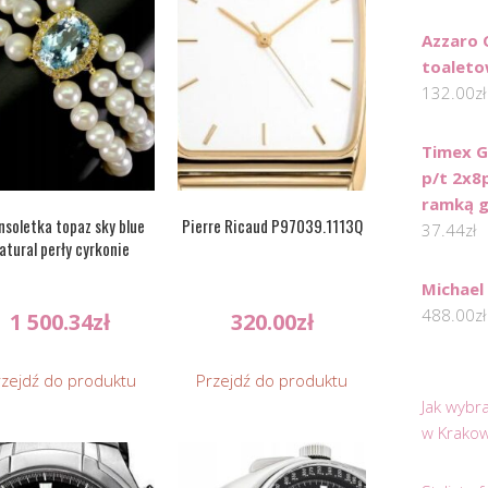
Azzaro
toaleto
132.00
zł
Timex 
p/t 2x8p
ramką g
nsoletka topaz sky blue
Pierre Ricaud P97039.1113Q
37.44
zł
atural perły cyrkonie
Michael
488.00
zł
1 500.34
zł
320.00
zł
rzejdź do produktu
Przejdź do produktu
Jak wybr
w Krakow