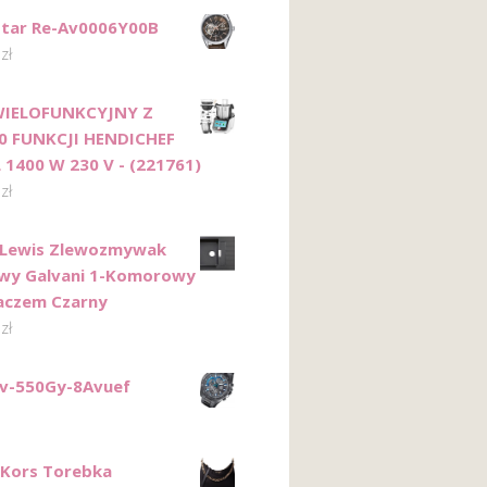
Star Re-Av0006Y00B
0
zł
WIELOFUNKCYJNY Z
0 FUNKCJI HENDICHEF
L 1400 W 230 V - (221761)
8
zł
Lewis Zlewozmywak
wy Galvani 1-Komorowy
aczem Czarny
0
zł
fv-550Gy-8Avuef
 Kors Torebka