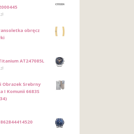
 2000445
0
zł
ransoletka obręcz
ki
 Titanium AT247085L
0
zł
i Obrazek Srebrny
a I Komunii 6683S
34)
 862844414520