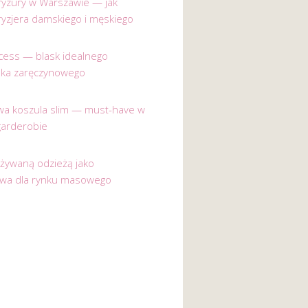
 fryzury w Warszawie — jak
ryzjera damskiego i męskiego
incess — blask idealnego
nka zaręczynowego
a koszula slim — must-have w
garderobie
używaną odzieżą jako
ywa dla rynku masowego