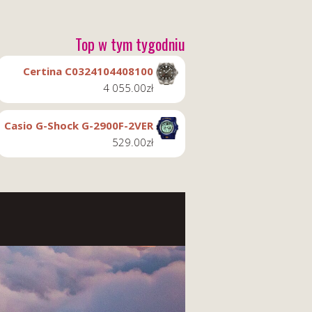
Top w tym tygodniu
Certina C0324104408100
4 055.00
zł
Casio G-Shock G-2900F-2VER
529.00
zł