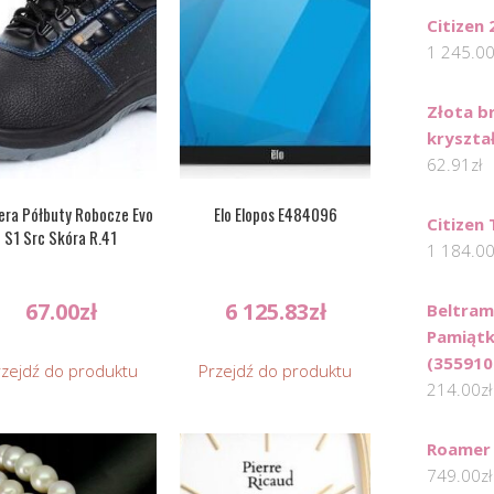
Citizen
1 245.0
Złota b
kryształ
62.91
zł
era Półbuty Robocze Evo
Elo Elopos E484096
Citizen
S1 Src Skóra R.41
1 184.0
67.00
zł
6 125.83
zł
Beltram
Pamiątk
(355910
rzejdź do produktu
Przejdź do produktu
214.00
zł
Roamer
749.00
zł