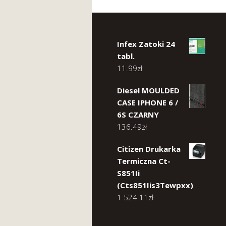
Infex Zatoki 24
tabl.
11.99
zł
Diesel MOULDED
CASE IPHONE 6 /
6S CZARNY
136.49
zł
Citizen Drukarka
Termiczna Ct-
S851Ii
(Cts851Iis3Tewpxx)
1 524.11
zł