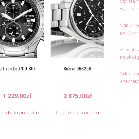
Stylista
wybrać f
Szlif pr
pierścio
Granatow
męskiej 
Citizen Ca0700-86E
Bulova 96B258
Sklep z 
alternat
1 229.00
zł
2 875.00
zł
rzejdź do produktu
Przejdź do produktu