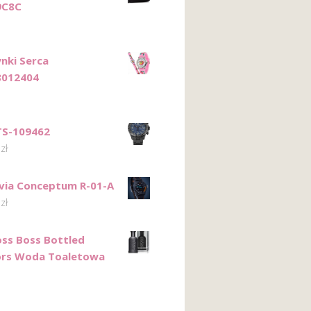
9C8C
nki Serca
8012404
TS-109462
0
zł
avia Conceptum R-01-A
0
zł
ss Boss Bottled
ors Woda Toaletowa