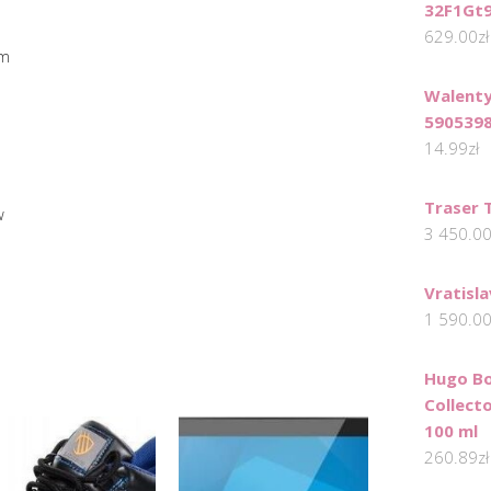
32F1Gt
a
629.00
zł
em
Walenty
590539
14.99
zł
Traser 
w
3 450.0
Vratisl
1 590.0
Hugo Bo
Collect
100 ml
260.89
zł