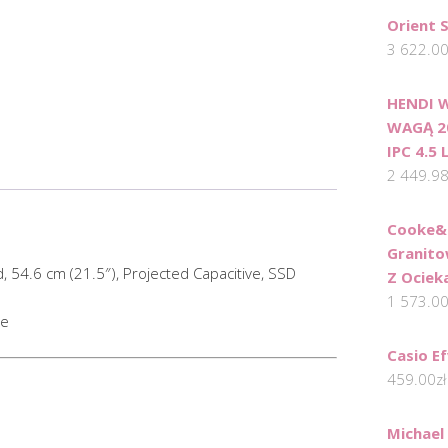
Orient 
3 622.0
HENDI 
WAGĄ 2
IPC 4.5 
2 449.9
Cooke&
Granito
, 54.6 cm (21.5″), Projected Capacitive, SSD
Z Ociek
1 573.0
ne
Casio E
459.00
zł
Michael