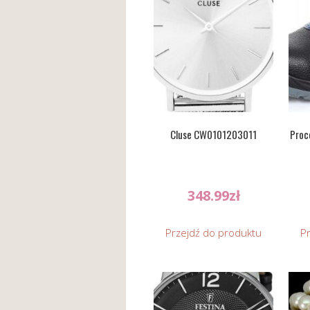
Cluse CW0101203011
Proc
348.99
zł
Przejdź do produktu
P