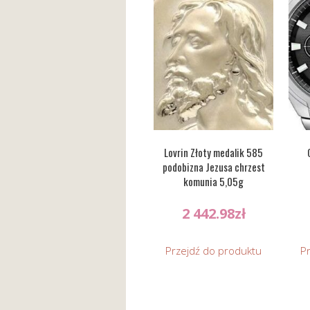
Lovrin Złoty medalik 585
podobizna Jezusa chrzest
komunia 5,05g
2 442.98
zł
Przejdź do produktu
P