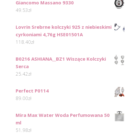
Giancomo Massano 9330
49.53
zł
Lovrin Srebrne kolczyki 925 z niebieskimi
cyrkoniami 4,76g HSE01501A
118.40
zł
B0216 ASHIANA__BZ1 Wiszące Kolczyki
Serca
25.42
zł
Perfect P0114
89.00
zł
Mira Max Water Woda Perfumowana 50
ml
51.98
zł