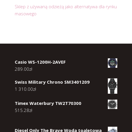
Sklep z używaną odzieżą jako alternatywa dla rynku
masowego
Casio WS-1200H-2AVEF
289.00
zł
Swiss Military Chrono SM3401209
1 310.00
zł
Timex Waterbury TW2T70300
515.28
zł
Diesel Only The Brave Woda toaletowa