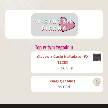
Top w tym tygodniu
Classwiz Casio Kalkulator FX
82CEX
96.90
zł
Q&Q Qz16001
189.00
zł