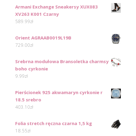
Armani Exchange Sneakersy XUX083
XV263 K001 Czarny
589.99
zł
Orient AGRAAB0019L19B
729.00
zł
Srebrna modułowa Bransoletka charmsy
boho cyrkonie
9.99
zł
Pierścionek 925 akwamaryn cyrkonie r
18.5 srebro
403.10
zł
Folia stretch ręczna czarna 1,5 kg
18.55
zł