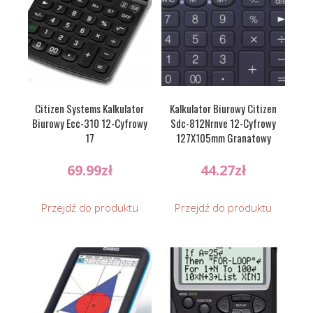
Citizen Systems Kalkulator
Kalkulator Biurowy Citizen
Biurowy Ecc-310 12-Cyfrowy
Sdc-812Nrnve 12-Cyfrowy
17
127X105mm Granatowy
69.99
zł
44.27
zł
Przejdź do produktu
Przejdź do produktu