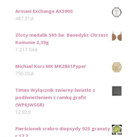
Armani Exchange AX5900
487.31
zł
Złoty medalik 585 św. Benedykt Chrzest
Komunie 2,39g
1 217.04
zł
Michael Kors MK MK2861Pyper
790.00
zł
Timex Wyłącznik zwierny światło z
podświetleniem z ramką grafit
(WP6JWSGR)
12.92
zł
Pierścionek srebro diopsydy 925 granaty
r 17 2