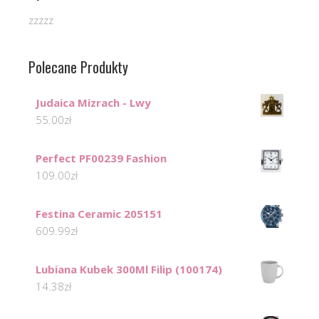
zzzzz
Polecane Produkty
Judaica Mizrach - Lwy
55.00
zł
Perfect PF00239 Fashion
109.00
zł
Festina Ceramic 205151
609.99
zł
Lubiana Kubek 300Ml Filip (100174)
14.38
zł