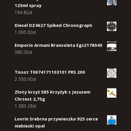
125ml spray
194.82
zł
Diesel DZ4627 Spiked Chronograph
1 095.00
zł
Emporio Armani Bransoleta Egs2178040
380.00
zł
Tissot T0674171103101 PRS 200
2 550.00
zł
Złoty krzyż 585 Krzyżyk z Jezusem
Chrzest 2,75g
1 383.28
zł
Lovrin Srebrna przywieszka 925 serce
niebieski opal