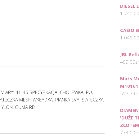
DIESEL 
1 741.0
CASIO E
1 049.0
JBL Ref
499.00
zł
Mats Me
M10161
ARY: 41-46 SPECYFIKACJA: CHOLEWKA: PU,
517.79
zł
ATECZKA MESH WKŁADKA: PIANKA EVA, SIATECZKA
HYLON, GUMA RB
DIAMEN
'DUŻE T
ZŁOTE
773.00
zł