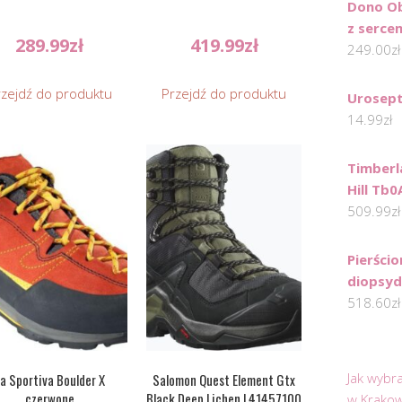
Dono Ob
z serce
289.99
zł
419.99
zł
249.00
zł
rzejdź do produktu
Przejdź do produktu
Urosept
14.99
zł
Timberl
Hill Tb
509.99
zł
Pierści
diopsyd
518.60
zł
Jak wybr
a Sportiva Boulder X
Salomon Quest Element Gtx
czerwone
Black Deep Lichen L41457100
w Krakow