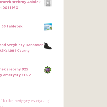
razek srebrny Aniołek
m DS119FO
 60 tabletek
and Sztyblety Hannover
0A2Ksk001 Czarny
onek srebrny 925
y ametysty r16 2
ać klinikę medycyny estetycznej
ie