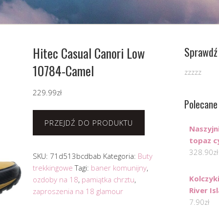
Hitec Casual Canori Low
Sprawdź 
10784-Camel
zzzzz
229.99
zł
Polecane
PRZEJDŹ DO PRODUKTU
Naszyjn
topaz c
328.90
zł
SKU:
71d513bcdbab
Kategoria:
Buty
trekkingowe
Tagi:
baner komunijny
,
Kolczyk
ozdoby na 18
,
pamiątka chrztu
,
River Is
zaproszenia na 18 glamour
7.90
zł