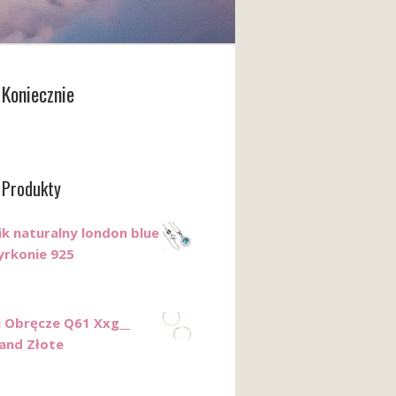
Koniecznie
 Produkty
ik naturalny london blue
yrkonie 925
i Obręcze Q61 Xxg__
land Złote