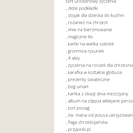
tort urodzinowy życzenia
, złote podkładki
, stojak dla dziecka do kuchni
, rozaniec na chrzest
, imie na bierzmowanie
, magiczne tło
, kartki na wielka sobote
, gromnica rysunek
, 4 akty
, zyczenia na roczek dla chrzesnia
, karafka w kształcie globusa
, prezenty swiateczne
, bóg umarł
, kartka z okazji dnia mezczyzny
, album na zdjęcia wklejane pers
, tort pociag
, św. maria od jezusa ukrzyżowa
, flaga chrześcijańska
, przypinki.pl