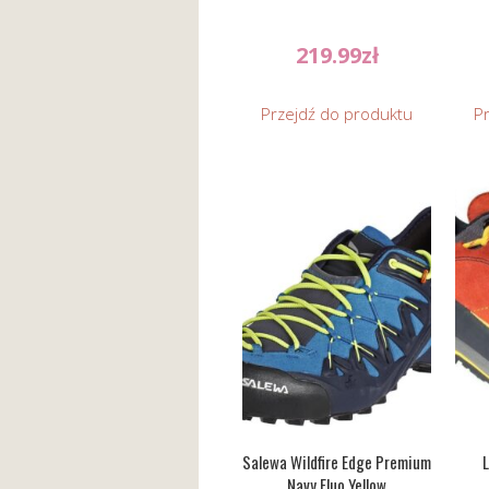
219.99
zł
Przejdź do produktu
P
Salewa Wildfire Edge Premium
L
Navy Fluo Yellow