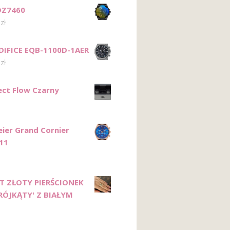
DZ7460
0
zł
DIFICE EQB-1100D-1AER
0
zł
lect Flow Czarny
ier Grand Cornier
11
T ZŁOTY PIERŚCIONEK
RÓJKĄTY' Z BIAŁYM
M