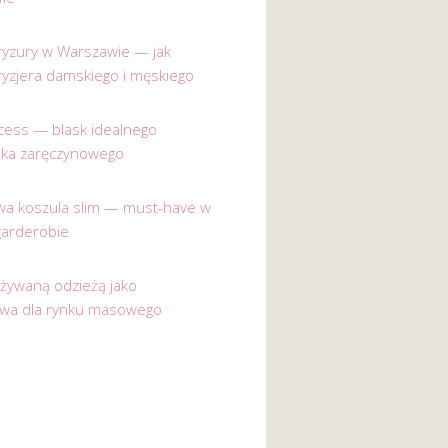
 fryzury w Warszawie — jak
ryzjera damskiego i męskiego
incess — blask idealnego
nka zaręczynowego
a koszula slim — must-have w
garderobie
używaną odzieżą jako
ywa dla rynku masowego