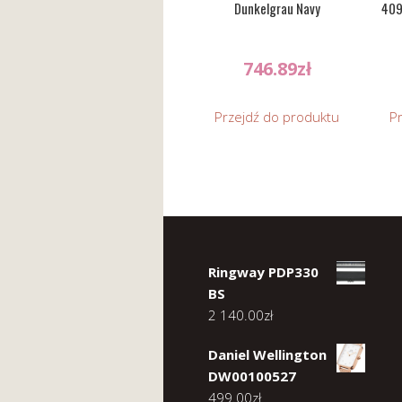
Dunkelgrau Navy
409
746.89
zł
Przejdź do produktu
P
Ringway PDP330
BS
2 140.00
zł
Daniel Wellington
DW00100527
499.00
zł