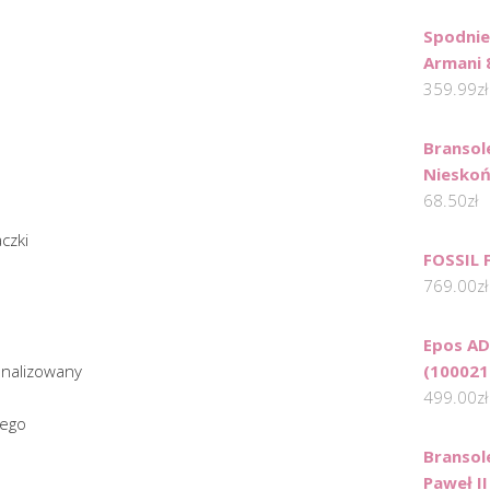
Spodnie
Armani 
359.99
zł
Bransol
Nieskoń
68.50
zł
czki
FOSSIL 
769.00
zł
Epos A
onalizowany
(100021
499.00
zł
nego
Bransol
Paweł II