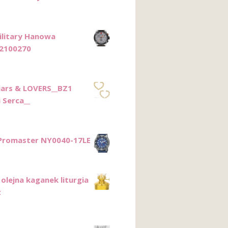
ilitary Hanowa
100270
iars & LOVERS__BZ1
 Serca__
 Promaster NY0040-17LE
olejna kaganek liturgia
z