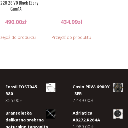
220 28 V0 Black Ebony
Gum1A
490.00
zł
434.99
zł
rzejdź do produktu
Przejdź do produktu
Fossil FOS7045
Casio PRW-6900Y
R80
-3ER
355.00
zł
2 449.00
zł
Bransoletka
Adriatica
delikatna srebrna
A8272.R264A
naturalne tanzanity
1 989.00
zł