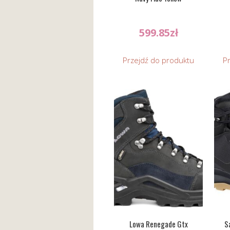
599.85
zł
Przejdź do produktu
P
Lowa Renegade Gtx
S