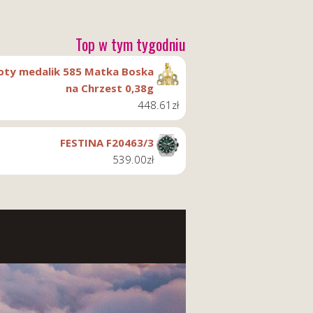
Top w tym tygodniu
oty medalik 585 Matka Boska
na Chrzest 0,38g
448.61
zł
FESTINA F20463/3
539.00
zł