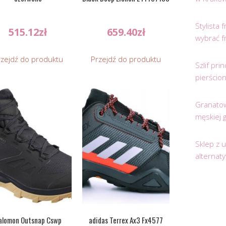
Stylista
515.12
zł
659.40
zł
wybrać f
rzejdź do produktu
Przejdź do produktu
Szlif pr
pierścio
Granatow
męskiej 
Sklep z 
alternat
alomon Outsnap Cswp
adidas Terrex Ax3 Fx4577