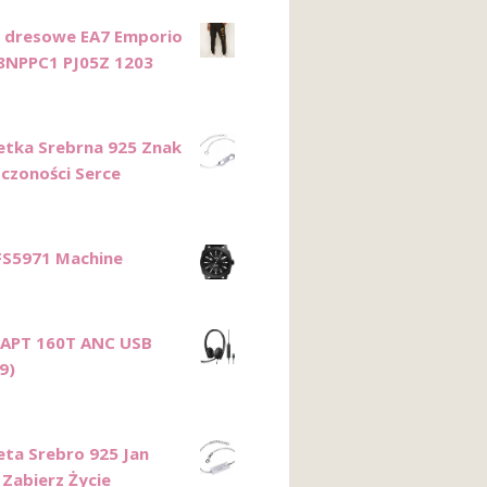
 dresowe EA7 Emporio
8NPPC1 PJ05Z 1203
etka Srebrna 925 Znak
czoności Serce
FS5971 Machine
DAPT 160T ANC USB
9)
eta Srebro 925 Jan
 Zabierz Życie