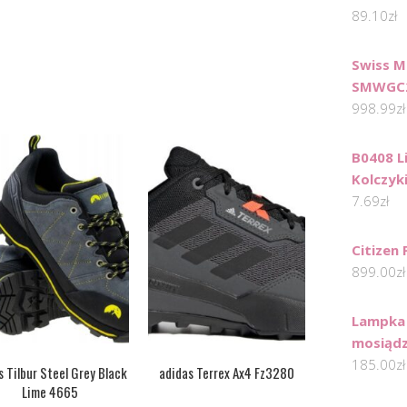
89.10
zł
Swiss M
SMWGC2
998.99
zł
B0408 L
Kolczyki
7.69
zł
Citizen
899.00
zł
Lampka 
mosiąd
185.00
zł
s Tilbur Steel Grey Black
adidas Terrex Ax4 Fz3280
Lime 4665