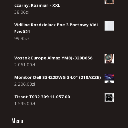
czarny, Rozmiar - XXL
38.06
zł
Vidiline Rozdzielacz Poe 3 Portowy Vidi
Fzw021
99.95
zł
Vostok Europe Almaz YM8J-320B656
2 061.00
zł
Monitor Dell S3422DWG 34.0" (210AZZE)
2 206.00
zł
Tissot T032.309.11.057.00
1 595.00
zł
Menu