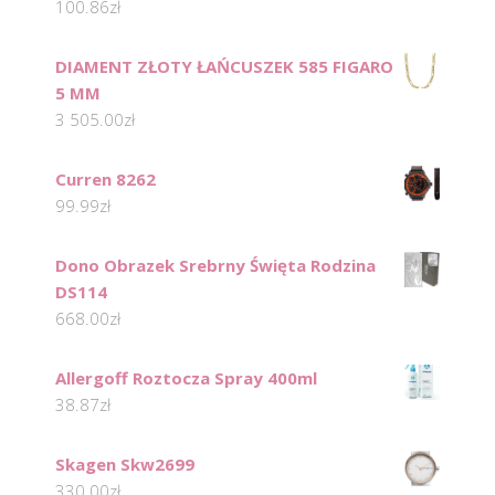
100.86
zł
DIAMENT ZŁOTY ŁAŃCUSZEK 585 FIGARO
5 MM
3 505.00
zł
Curren 8262
99.99
zł
Dono Obrazek Srebrny Święta Rodzina
DS114
668.00
zł
Allergoff Roztocza Spray 400ml
38.87
zł
Skagen Skw2699
330.00
zł