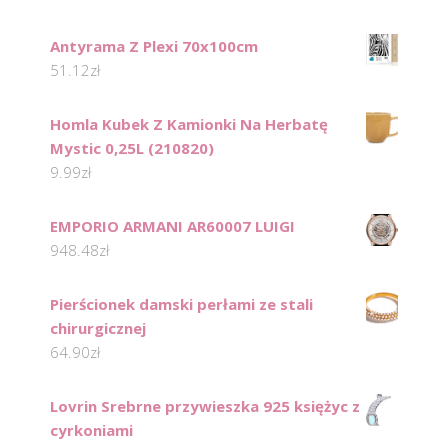
Antyrama Z Plexi 70x100cm
51.12
zł
Homla Kubek Z Kamionki Na Herbatę
Mystic 0,25L (210820)
9.99
zł
EMPORIO ARMANI AR60007 LUIGI
948.48
zł
Pierścionek damski perłami ze stali
chirurgicznej
64.90
zł
Lovrin Srebrne przywieszka 925 księżyc z
cyrkoniami