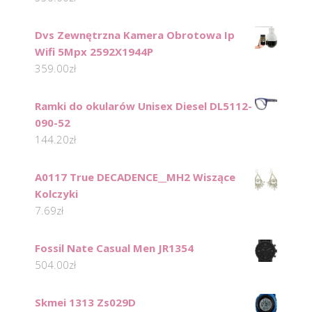
Dvs Zewnętrzna Kamera Obrotowa Ip
Wifi 5Mpx 2592X1944P
359.00
zł
Ramki do okularów Unisex Diesel DL5112-
090-52
144.20
zł
A0117 True DECADENCE__MH2 Wiszące
Kolczyki
7.69
zł
Fossil Nate Casual Men JR1354
504.00
zł
Skmei 1313 Zs029D