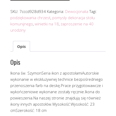
SKU:
7cccd928d934
Kategoria:
Dewocjonalia
Tagi:
podziękowania chrzest
,
pomysły dekoracja stołu
komunijnego
,
winietki na 18
,
zaproszenie na 40
urodziny
Opis
Opis
Ikona św. SzymonSeria ikon z apostołamiAutorskie
wykonanie w ekskluzywnej technice bezpośredniego
przenoszenia farb na deskę.Prace przygotowawcze i
wykończeniowe wykonane zostały ręcznie.Ikona do
powieszenia.Na naszej stronie znajdują się również
ikony innych apostołów.Wysokość:Wysokość: 23
cmSzerokość: 18 cm