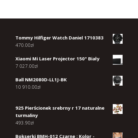
Tommy Hilfiger Watch Daniel 1710383
470.00
zł
Xiaomi Mi Laser Projector 150" Biały
7 027.00
zł
Ball NM2080D-LL1J-BK
10 910.00
zł
925 Pierścionek srebrny r 17 naturalne
turmaliny
493.90
zł
Bokserki BMH-012 Czarne : Kolor -