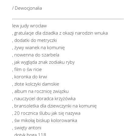
/ Dewocjonalia
lew judy wrocław
, gratulacje dla dziadka z okazji narodzin wnuka
, dodatki do metryczki
, żywy wianek na komunię
, nowenna do szarbela
, jak wygląda znak zodiaku ryby
, film o św ricie
, koronka do krwi
, złote kolczyki damskie
, album na rocznicę związku
, nauczyciel doradca krzyżówka
, bransoletka dla dziewczynki na komunię
, 20 rocznica ślubu jak się nazywa
, św mikołaj biskup kolorowanka
, swięty antoni
, dotyk boga 118