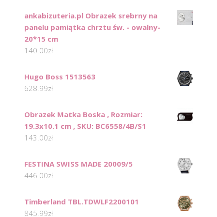
ankabizuteria.pl Obrazek srebrny na
panelu pamiątka chrztu św. - owalny-
20*15 cm
140.00
zł
Hugo Boss 1513563
628.99
zł
Obrazek Matka Boska , Rozmiar:
19.3x10.1 cm , SKU: BC6558/4B/S1
143.00
zł
FESTINA SWISS MADE 20009/5
446.00
zł
Timberland TBL.TDWLF2200101
845.99
zł