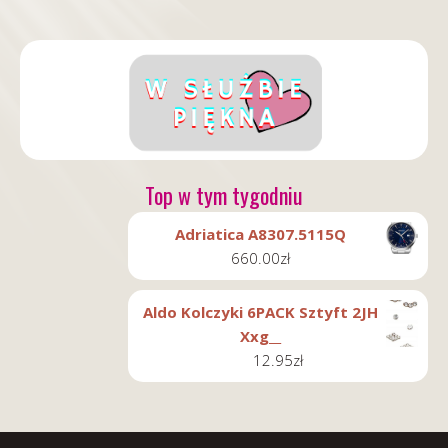
Top w tym tygodniu
Adriatica A8307.5115Q
660.00
zł
Aldo Kolczyki 6PACK Sztyft 2JH
Xxg__
12.95
zł