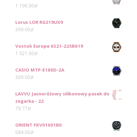
1 196.00
zł
Lorus LOR RG219UX9
399.00
zł
Vostok Europe 6S21-225B619
1 521.00
zł
CASIO MTP-E180D-2A
309.00
zł
LAVVU Jasnoróżowy silikonowy pasek do
zegarka - 22
79.77
zł
ORIENT FKV01001B0
684.00
zł