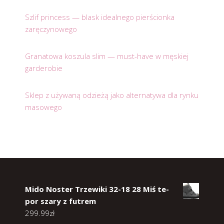
Szlif princess — blask idealnego pierścionka
zaręczynowego
Granatowa koszula slim — must-have w męskiej
garderobie
Sklep z używaną odzieżą jako alternatywa dla rynku
masowego
Mido Noster Trzewiki 32-18 28 Miś te-
por szary z futrem
299.99
zł