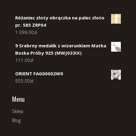
Różaniec złoty obrączka na palec złoto
pr. 585 ZRP04
1 099.00
zł
9 Srebrny medalik z wizerunkiem Matka
Boska Próby 925 (MWJ033IX)
111.00
zł
ORIENT FAG00002W0
955.00
zł
Menu
Sklep
Blog