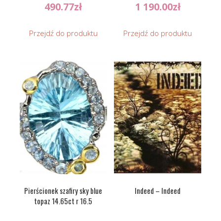
490.77
zł
1 190.00
zł
Przejdź do produktu
Przejdź do produktu
Pierścionek szafiry sky blue
Indeed – Indeed
topaz 14.65ct r 16.5