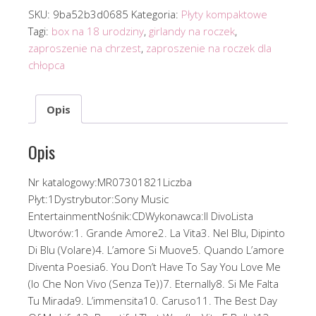
SKU:
9ba52b3d0685
Kategoria:
Płyty kompaktowe
Tagi:
box na 18 urodziny
,
girlandy na roczek
,
zaproszenie na chrzest
,
zaproszenie na roczek dla
chłopca
Opis
Opis
Nr katalogowy:MR07301821Liczba
Płyt:1Dystrybutor:Sony Music
EntertainmentNośnik:CDWykonawca:Il DivoLista
Utworów:1. Grande Amore2. La Vita3. Nel Blu, Dipinto
Di Blu (Volare)4. L’amore Si Muove5. Quando L’amore
Diventa Poesia6. You Don’t Have To Say You Love Me
(Io Che Non Vivo (Senza Te))7. Eternally8. Si Me Falta
Tu Mirada9. L’immensita10. Caruso11. The Best Day