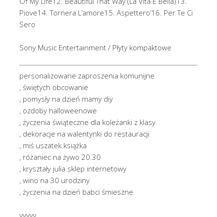
Of My Life12. Beautiful That Way (La Vita E Bella)13.
Piove14. Tornera L’amore15. Aspettero’16. Per Te Ci
Sero
Sony Music Entertainment / Płyty kompaktowe
personalizowane zaproszenia komunijne
, świętych obcowanie
, pomysły na dzień mamy diy
, ozdoby halloweenowe
, życzenia świąteczne dla koleżanki z klasy
, dekoracje na walentynki do restauracji
, miś uszatek książka
, różaniec na żywo 20.30
, kryształy julia sklep internetowy
, wino na 30 urodziny
, życzenia na dzień babci śmieszne
yyyyy