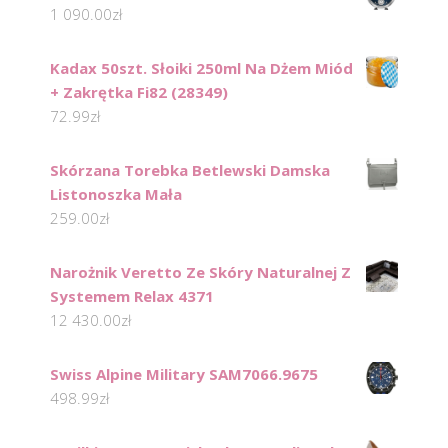
1 090.00
zł
Kadax 50szt. Słoiki 250ml Na Dżem Miód
+ Zakrętka Fi82 (28349)
72.99
zł
Skórzana Torebka Betlewski Damska
Listonoszka Mała
259.00
zł
Narożnik Veretto Ze Skóry Naturalnej Z
Systemem Relax 4371
12 430.00
zł
Swiss Alpine Military SAM7066.9675
498.99
zł