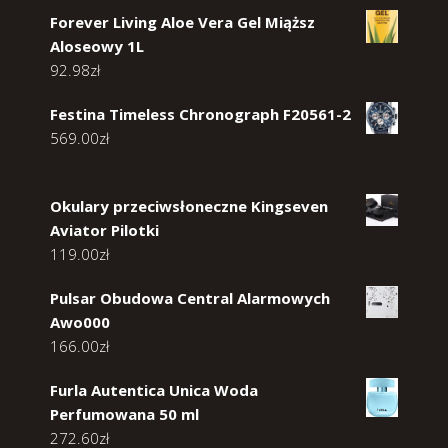
Forever Living Aloe Vera Gel Miąższ
Aloseowy 1L
92.98
zł
Festina Timeless Chronograph F20561-2
569.00
zł
Okulary przeciwsłoneczne Kingseven
Aviator Pilotki
119.00
zł
Pulsar Obudowa Central Alarmowych
Awo000
166.00
zł
Furla Autentica Unica Woda
Perfumowana 50 ml
272.60
zł