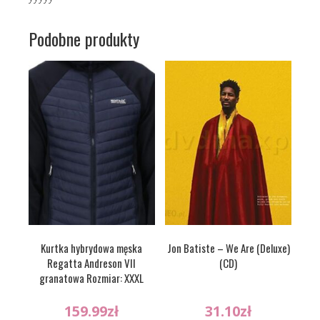
Podobne produkty
Kurtka hybrydowa męska
Jon Batiste – We Are (Deluxe)
Regatta Andreson VII
(CD)
granatowa Rozmiar: XXXL
159.99
zł
31.10
zł