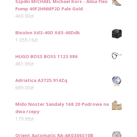
Szpilki MICHAEL Michael Kors - Alina Flex
Pump 40F2HNMP2D Pale Gold
469.99
zł
Bixolon Xd3-40D Xd3-40Ddk
1 055.16
zł
HUGO BOSS BOSS 1123 086
461.99
zł
Adriatica A3725.914Zq
689.00
zł
Mido Noster Sandały 168 20 Pudrowe na
dwa rzepy
179.99
zł
Orient Automatic RA-AK0306S10B