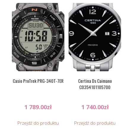
Casio ProTrek PRG-340T-7ER
Certina Ds Caimano
C0354101105700
1 789.00
zł
1 740.00
zł
Przejdź do produktu
Przejdź do produktu