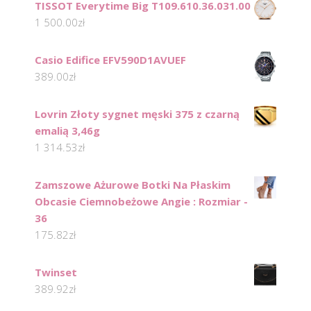
TISSOT Everytime Big T109.610.36.031.00
1 500.00
zł
Casio Edifice EFV590D1AVUEF
389.00
zł
Lovrin Złoty sygnet męski 375 z czarną
emalią 3,46g
1 314.53
zł
Zamszowe Ażurowe Botki Na Płaskim
Obcasie Ciemnobeżowe Angie : Rozmiar -
36
175.82
zł
Twinset
389.92
zł