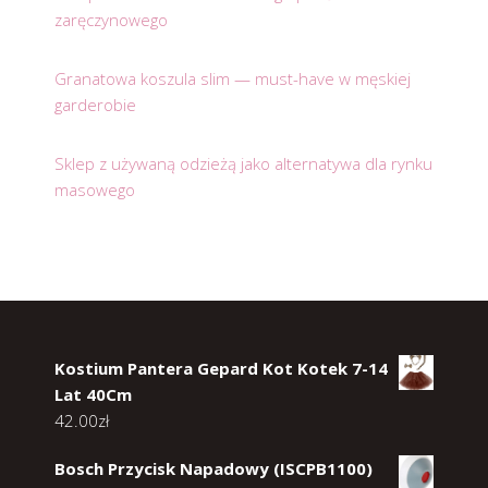
zaręczynowego
Granatowa koszula slim — must-have w męskiej
garderobie
Sklep z używaną odzieżą jako alternatywa dla rynku
masowego
Kostium Pantera Gepard Kot Kotek 7-14
Lat 40Cm
42.00
zł
Bosch Przycisk Napadowy (ISCPB1100)