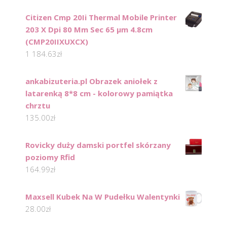
Citizen Cmp 20Ii Thermal Mobile Printer
203 X Dpi 80 Mm Sec 65 µm 4.8cm
(CMP20IIXUXCX)
1 184.63
zł
ankabizuteria.pl Obrazek aniołek z
latarenką 8*8 cm - kolorowy pamiątka
chrztu
135.00
zł
Rovicky duży damski portfel skórzany
poziomy Rfid
164.99
zł
Maxsell Kubek Na W Pudełku Walentynki
28.00
zł