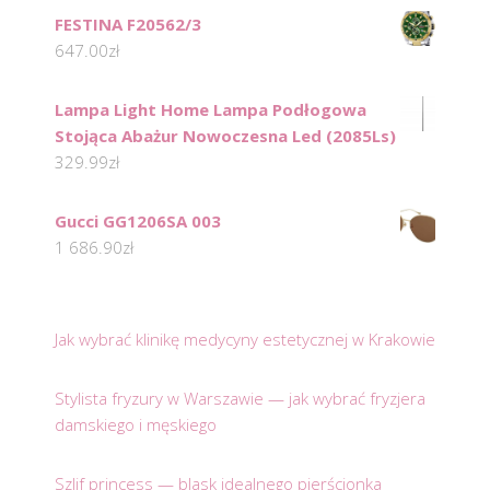
FESTINA F20562/3
647.00
zł
Lampa Light Home Lampa Podłogowa
Stojąca Abażur Nowoczesna Led (2085Ls)
329.99
zł
Gucci GG1206SA 003
1 686.90
zł
Jak wybrać klinikę medycyny estetycznej w Krakowie
Stylista fryzury w Warszawie — jak wybrać fryzjera
damskiego i męskiego
Szlif princess — blask idealnego pierścionka