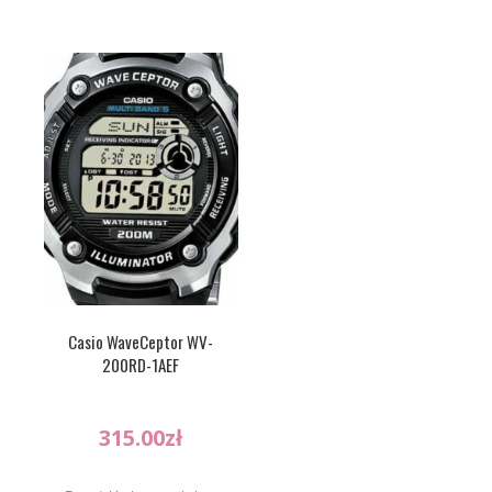
Casio WaveCeptor WV-
200RD-1AEF
315.00
zł