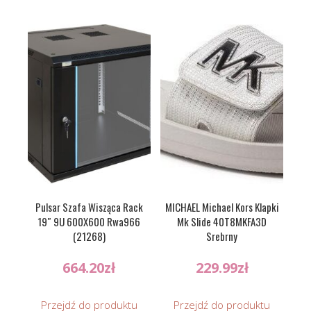
Pulsar Szafa Wisząca Rack
MICHAEL Michael Kors Klapki
19″ 9U 600X600 Rwa966
Mk Slide 40T8MKFA3D
(21268)
Srebrny
664.20
zł
229.99
zł
Przejdź do produktu
Przejdź do produktu