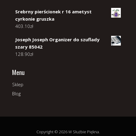
Srebrny pierścionek r 16 ametyst
cyrkonie gruszka
403.10
zł
Joseph Joseph Organizer do szuflady
szary 85042
128.90
zł
Menu
Sklep
Blog
Copyright © 2026 W Służbie Piękna.