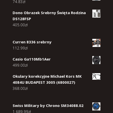
74.83
zł
Dono Obrazek Srebrny Święta Rodzina
DS128FSP
405.00
zł
Curren 8336 srebrny
112.99
zł
Casio Ga110Mb1Aer
499.00
zł
Okulary korekcyjne Michael Kors MK
4084U BUDAPEST 3005 (6800027)
368.00
zł
Swiss Military by Chrono SM34088.02
1 689.99
zł