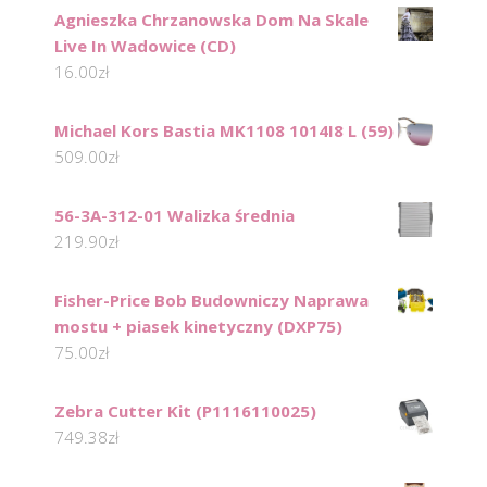
Agnieszka Chrzanowska Dom Na Skale
Live In Wadowice (CD)
16.00
zł
Michael Kors Bastia MK1108 1014I8 L (59)
509.00
zł
56-3A-312-01 Walizka średnia
219.90
zł
Fisher-Price Bob Budowniczy Naprawa
mostu + piasek kinetyczny (DXP75)
75.00
zł
Zebra Cutter Kit (P1116110025)
749.38
zł