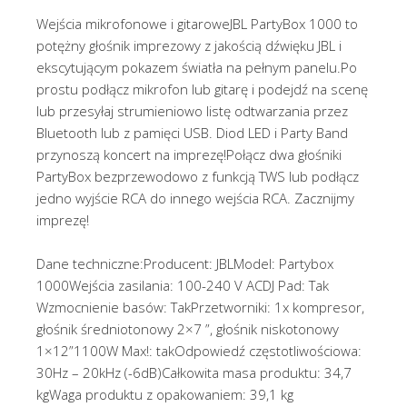
Wejścia mikrofonowe i gitaroweJBL PartyBox 1000 to
potężny głośnik imprezowy z jakością dźwięku JBL i
ekscytującym pokazem światła na pełnym panelu.Po
prostu podłącz mikrofon lub gitarę i podejdź na scenę
lub przesyłaj strumieniowo listę odtwarzania przez
Bluetooth lub z pamięci USB. Diod LED i Party Band
przynoszą koncert na imprezę!Połącz dwa głośniki
PartyBox bezprzewodowo z funkcją TWS lub podłącz
jedno wyjście RCA do innego wejścia RCA. Zacznijmy
imprezę!
Dane techniczne:Producent: JBLModel: Partybox
1000Wejścia zasilania: 100-240 V ACDJ Pad: Tak
Wzmocnienie basów: TakPrzetworniki: 1x kompresor,
głośnik średniotonowy 2×7 ”, głośnik niskotonowy
1×12”1100W Max!: takOdpowiedź częstotliwościowa:
30Hz – 20kHz (-6dB)Całkowita masa produktu: 34,7
kgWaga produktu z opakowaniem: 39,1 kg