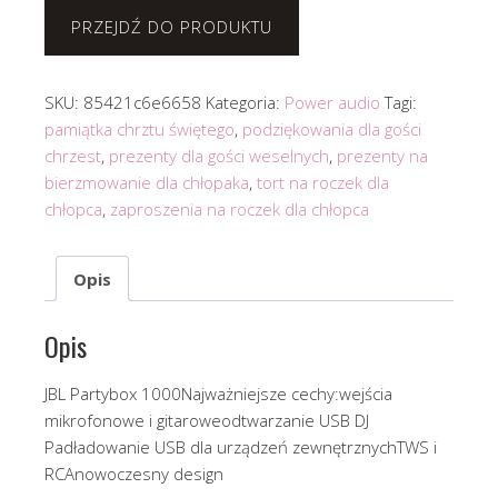
PRZEJDŹ DO PRODUKTU
SKU:
85421c6e6658
Kategoria:
Power audio
Tagi:
pamiątka chrztu świętego
,
podziękowania dla gości
chrzest
,
prezenty dla gości weselnych
,
prezenty na
bierzmowanie dla chłopaka
,
tort na roczek dla
chłopca
,
zaproszenia na roczek dla chłopca
Opis
Opis
JBL Partybox 1000Najważniejsze cechy:wejścia
mikrofonowe i gitaroweodtwarzanie USB DJ
Padładowanie USB dla urządzeń zewnętrznychTWS i
RCAnowoczesny design