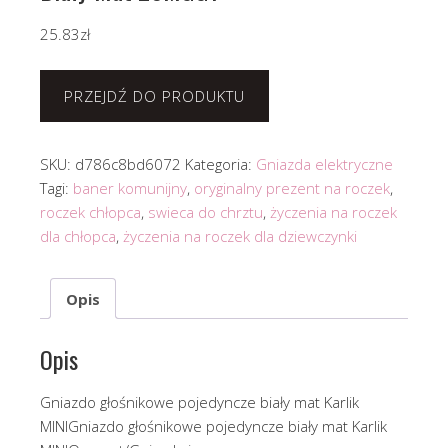
25.83
zł
PRZEJDŹ DO PRODUKTU
SKU:
d786c8bd6072
Kategoria:
Gniazda elektryczne
Tagi:
baner komunijny
,
oryginalny prezent na roczek
,
roczek chłopca
,
swieca do chrztu
,
życzenia na roczek
dla chłopca
,
życzenia na roczek dla dziewczynki
Opis
Opis
Gniazdo głośnikowe pojedyncze biały mat Karlik
MINIGniazdo głośnikowe pojedyncze biały mat Karlik