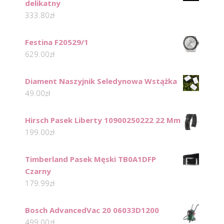
delikatny
333.80
zł
Festina F20529/1
629.00
zł
Diament Naszyjnik Seledynowa Wstążka
49.00
zł
Hirsch Pasek Liberty 10900250222 22 Mm
199.00
zł
Timberland Pasek Męski TB0A1DFP
Czarny
179.99
zł
Bosch AdvancedVac 20 06033D1200
499.00
zł