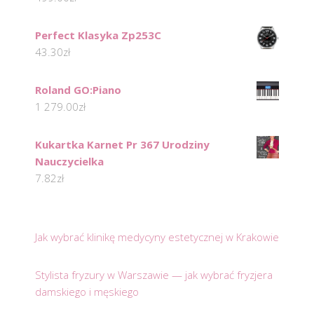
Perfect Klasyka Zp253C
43.30
zł
Roland GO:Piano
1 279.00
zł
Kukartka Karnet Pr 367 Urodziny
Nauczycielka
7.82
zł
Jak wybrać klinikę medycyny estetycznej w Krakowie
Stylista fryzury w Warszawie — jak wybrać fryzjera
damskiego i męskiego