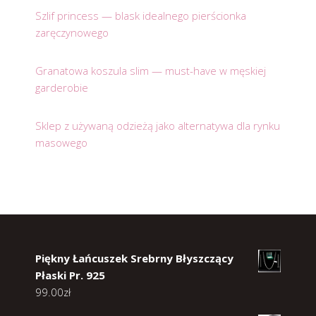
Szlif princess — blask idealnego pierścionka
zaręczynowego
Granatowa koszula slim — must-have w męskiej
garderobie
Sklep z używaną odzieżą jako alternatywa dla rynku
masowego
Piękny Łańcuszek Srebrny Błyszczący
Płaski Pr. 925
99.00
zł