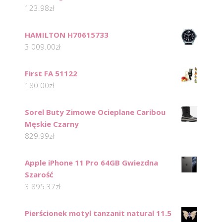
123.98
zł
HAMILTON H70615733
3 009.00
zł
First FA 51122
180.00
zł
Sorel Buty Zimowe Ocieplane Caribou
Męskie Czarny
829.99
zł
Apple iPhone 11 Pro 64GB Gwiezdna
Szarość
3 895.37
zł
Pierścionek motyl tanzanit natural 11.5