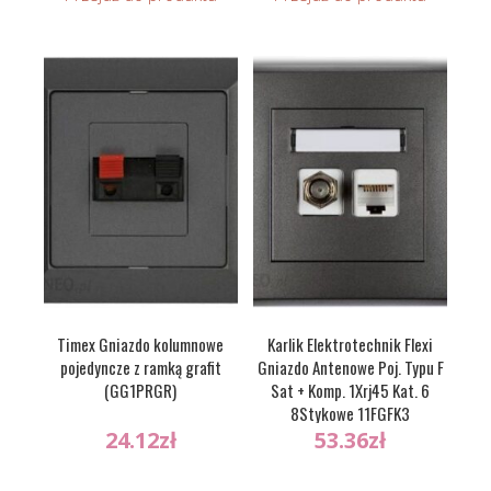
Timex Gniazdo kolumnowe
Karlik Elektrotechnik Flexi
pojedyncze z ramką grafit
Gniazdo Antenowe Poj. Typu F
(GG1PRGR)
Sat + Komp. 1Xrj45 Kat. 6
8Stykowe 11FGFK3
24.12
zł
53.36
zł