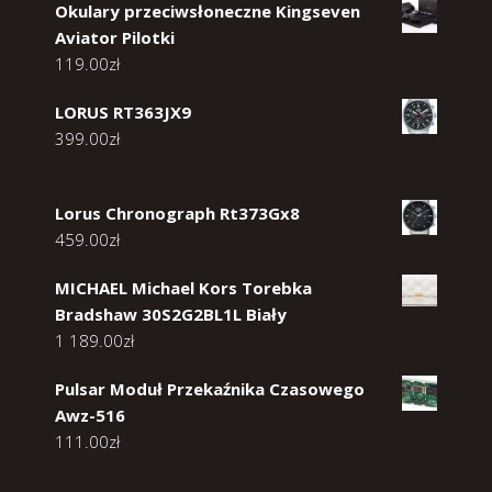
Okulary przeciwsłoneczne Kingseven
Aviator Pilotki
119.00
zł
LORUS RT363JX9
399.00
zł
Lorus Chronograph Rt373Gx8
459.00
zł
MICHAEL Michael Kors Torebka
Bradshaw 30S2G2BL1L Biały
1 189.00
zł
Pulsar Moduł Przekaźnika Czasowego
Awz-516
111.00
zł