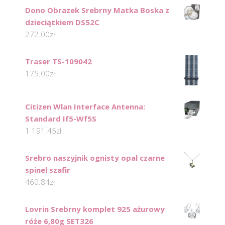
Dono Obrazek Srebrny Matka Boska z
dzieciątkiem DS52C
272.00
zł
Traser TS-109042
175.00
zł
Citizen Wlan Interface Antenna:
Standard If5-Wf5S
1 191.45
zł
Srebro naszyjnik ognisty opal czarne
spinel szafir
460.84
zł
Lovrin Srebrny komplet 925 ażurowy
róże 6,80g SET326