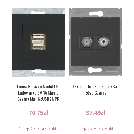
Timex Gniazdo Moduł Usb
Lexman Gniazdo Komp/Sat
Ładowarka 5V 1A Magic
Edge Czarny
Czarny Mat GŁUSB2MPR
70.75
zł
37.49
zł
Przejdź do produktu
Przejdź do produktu