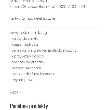
MINIOsprzet/Gniazda i
łączniki/Gniazda/Głośnikowe5903672035224
Karlik / Gniazda elektryczne
nowy testament księgi
, kartka do chrztu
, księga mądrości
, pamiątka bierzmowania dla dziewczyny
, x przykazań bożych
, obrazek świateczny
, ozdoby na roczek
, prezent dla fana kosmosu
, cwynar paweł
yyyyy
Podobne produkty