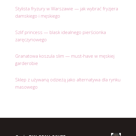
Stylista fryzury w Warszawie — jak wybrać fryzjera
damskiego i męskiego
Szlif princess — blask idealnego pierścionka
zaręczynowego
Granatowa koszula slim — must-have w męskiej
garderobie
Sklep z używaną odzieżą jako alternatywa dla rynku
masowego