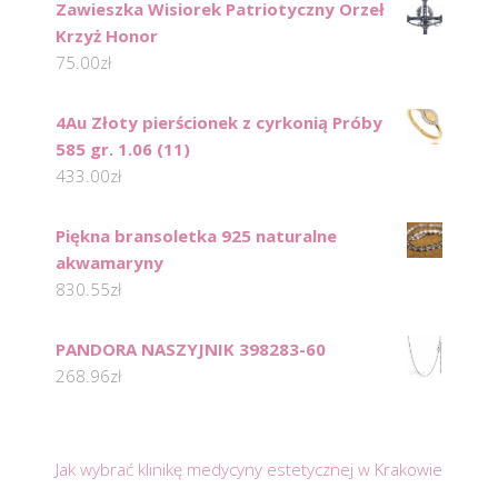
Zawieszka Wisiorek Patriotyczny Orzeł
Krzyż Honor
75.00
zł
4Au Złoty pierścionek z cyrkonią Próby
585 gr. 1.06 (11)
433.00
zł
Piękna bransoletka 925 naturalne
akwamaryny
830.55
zł
PANDORA NASZYJNIK 398283-60
268.96
zł
Jak wybrać klinikę medycyny estetycznej w Krakowie