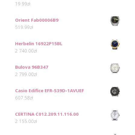
19.99
zł
Orient Fab00006B9
519.99
zł
Herbelin 16922P15BL
2 740.00
zł
Bulova 96B347
2 799.00
zł
Casio Edifice EFR-539D-1AVUEF
607.58
zł
CERTINA C012.209.11.116.00
2 155.00
zł