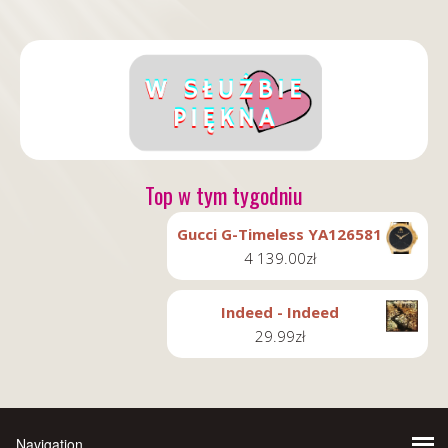
Top w tym tygodniu
Gucci G-Timeless YA126581
4 139.00
zł
Indeed - Indeed
29.99
zł