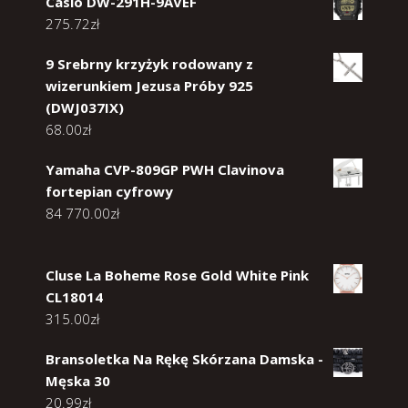
Casio DW-291H-9AVEF
275.72
zł
9 Srebrny krzyżyk rodowany z
wizerunkiem Jezusa Próby 925
(DWJ037IX)
68.00
zł
Yamaha CVP-809GP PWH Clavinova
fortepian cyfrowy
84 770.00
zł
Cluse La Boheme Rose Gold White Pink
CL18014
315.00
zł
Bransoletka Na Rękę Skórzana Damska -
Męska 30
20.99
zł