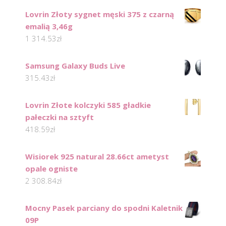
Lovrin Złoty sygnet męski 375 z czarną
emalią 3,46g
1 314.53
zł
Samsung Galaxy Buds Live
315.43
zł
Lovrin Złote kolczyki 585 gładkie
pałeczki na sztyft
418.59
zł
Wisiorek 925 natural 28.66ct ametyst
opale ogniste
2 308.84
zł
Mocny Pasek parciany do spodni Kaletnik
09P