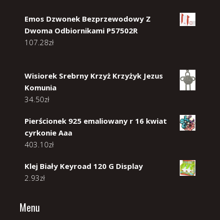
Emos Dzwonek Bezprzewodowy Z
Dwoma Odbiornikami P57502R
107.28
zł
Wisiorek Srebrny Krzyż Krzyżyk Jezus
Komunia
34.50
zł
Pierścionek 925 emaliowany r 16 kwiat
cyrkonie Aaa
403.10
zł
Klej Biały Keyroad 120 G Display
2.93
zł
Menu