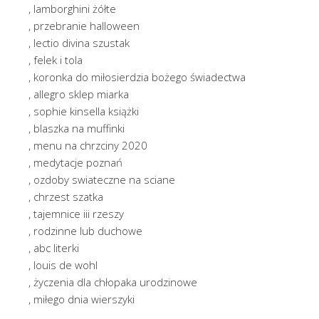
, lamborghini żółte
, przebranie halloween
, lectio divina szustak
, felek i tola
, koronka do miłosierdzia bożego świadectwa
, allegro sklep miarka
, sophie kinsella książki
, blaszka na muffinki
, menu na chrzciny 2020
, medytacje poznań
, ozdoby swiateczne na sciane
, chrzest szatka
, tajemnice iii rzeszy
, rodzinne lub duchowe
, abc literki
, louis de wohl
, życzenia dla chłopaka urodzinowe
, miłego dnia wierszyki