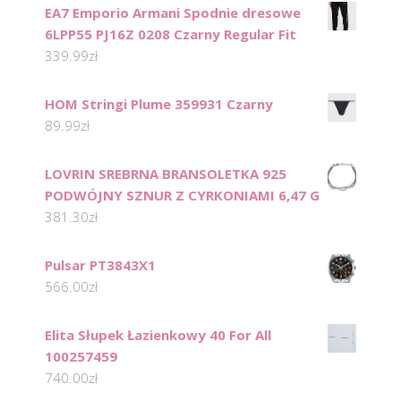
EA7 Emporio Armani Spodnie dresowe
6LPP55 PJ16Z 0208 Czarny Regular Fit
339.99
zł
HOM Stringi Plume 359931 Czarny
89.99
zł
LOVRIN SREBRNA BRANSOLETKA 925
PODWÓJNY SZNUR Z CYRKONIAMI 6,47 G
381.30
zł
Pulsar PT3843X1
566.00
zł
Elita Słupek Łazienkowy 40 For All
100257459
740.00
zł