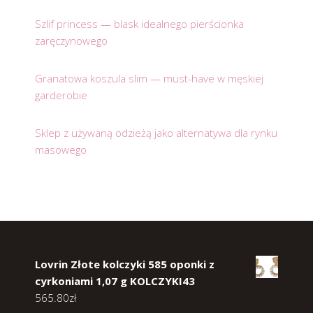
Szlif princess — blask idealnego pierścionka
zaręczynowego
Granatowa koszula slim — must-have w męskiej
garderobie
Sklep z używaną odzieżą jako alternatywa dla rynku
masowego
Lovrin Złote kolczyki 585 oponki z
cyrkoniami 1,07 g KOLCZYKI43
565.80
zł