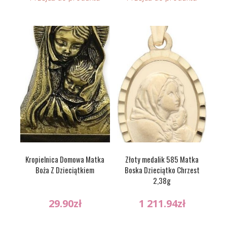
Kropielnica Domowa Matka
Złoty medalik 585 Matka
Boża Z Dzieciątkiem
Boska Dzieciątko Chrzest
2,38g
29.90
zł
1 211.94
zł