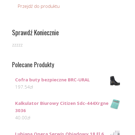
Przejdź do produktu
Sprawdź Koniecznie
zzzzz
Polecane Produkty
Cofra buty bezpieczne BRC-URAL
197.54
zł
Kalkulator Biurowy Citizen Sdc-444Xrgne
3036
40.00
zł
Lubiana Opera Serwis Obiadowy 18 El 6