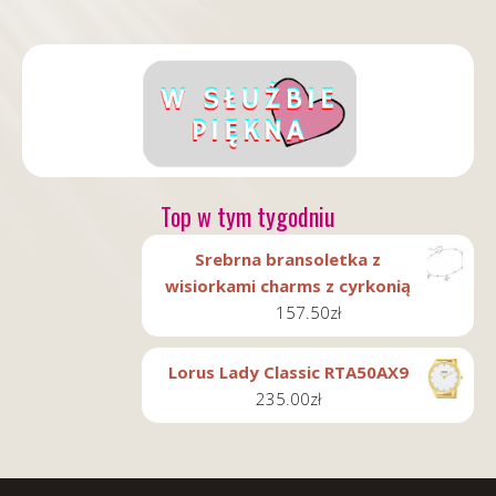
Top w tym tygodniu
Srebrna bransoletka z
wisiorkami charms z cyrkonią
157.50
zł
Lorus Lady Classic RTA50AX9
235.00
zł