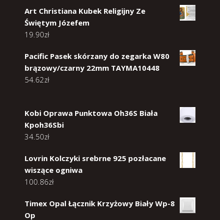
Art Christiana Kubek Religijny Ze
Świętym Józefem
19.90
zł
Pacific Pasek skórzany do zegarka W80
brązowy/czarny 22mm TAYMA10448
54.62
zł
Kobi Oprawa Punktowa Oh36S Biała
Kpoh36Sbi
34.50
zł
Lovrin Kolczyki srebrne 925 pozłacane
wiszące ogniwa
100.86
zł
Timex Opal Łącznik Krzyżowy Biały Wp-8
Op