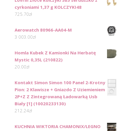
Lovrin Złote kolczyki 585 serduszko z
cyrkoniami 1,37 g KOLCZYKI48
725.70
zł
Aerowatch 80966-AA04-M
3 003.00
zł
Homla Kubek Z Kamionki Na Herbatę
Mystic 0,35L (210822)
20.00
zł
Kontakt Simon Simon 100 Panel 2-Krotny
Pion: 2 Klawisze + Gniazdo Z Uziemieniem
2P+Z Z Zintegrowaną Ładowarką Usb
Biały [1] (10020233130)
212.24
zł
KUCHNIA WIKTORIA CHAMONIX/LEGNO