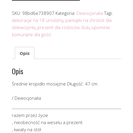
SKU:
98bd6e738907
Kategoria:
Dewocjonalia
Tagi:
dekoracje na 18 urodziny
,
pamiątki na chrzest dla
dziewczynki
,
prezent dla rodziców ślub
,
upominki
komunijne dla gości
Opis
Opis
Średnie kropidło mosiężne.Długość: 47 cm.
/ Dewocjonalia
razem przez życie
, nieobecność na weselu a prezent
, kwiaty na stół