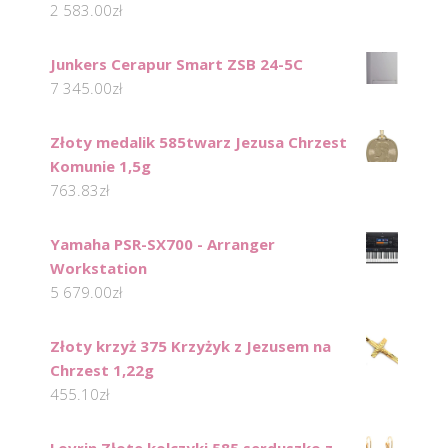
2 583.00
zł
Junkers Cerapur Smart ZSB 24-5C
7 345.00
zł
Złoty medalik 585twarz Jezusa Chrzest
Komunie 1,5g
763.83
zł
Yamaha PSR-SX700 - Arranger
Workstation
5 679.00
zł
Złoty krzyż 375 Krzyżyk z Jezusem na
Chrzest 1,22g
455.10
zł