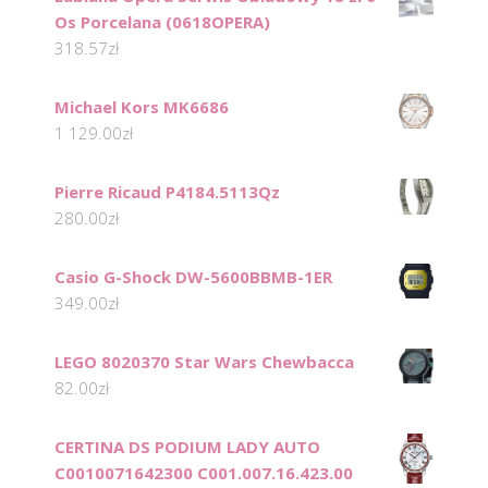
Os Porcelana (0618OPERA)
318.57
zł
Michael Kors MK6686
1 129.00
zł
Pierre Ricaud P4184.5113Qz
280.00
zł
Casio G-Shock DW-5600BBMB-1ER
349.00
zł
LEGO 8020370 Star Wars Chewbacca
82.00
zł
CERTINA DS PODIUM LADY AUTO
C0010071642300 C001.007.16.423.00