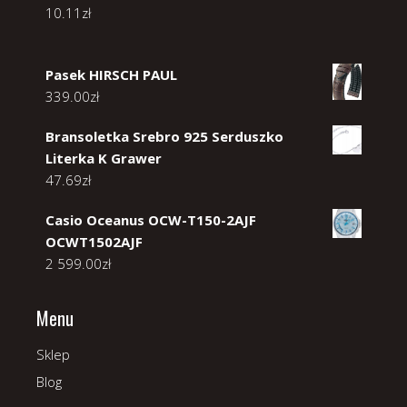
10.11
zł
Pasek HIRSCH PAUL
339.00
zł
Bransoletka Srebro 925 Serduszko
Literka K Grawer
47.69
zł
Casio Oceanus OCW-T150-2AJF
OCWT1502AJF
2 599.00
zł
Menu
Sklep
Blog