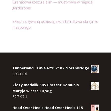
Granatowa koszula slim — must-have w męskiej
garderobie
Sklep z używaną odzieżą jako alternatywa dla rynku
masowego
Timberland TDWGA2152102 Northbridge
599.00
zł
Złoty medalik 585 Chrzest Komunia
Maryja w sercu 0,98g
527.97
zł
Head Over Heels Head Over Heels 115