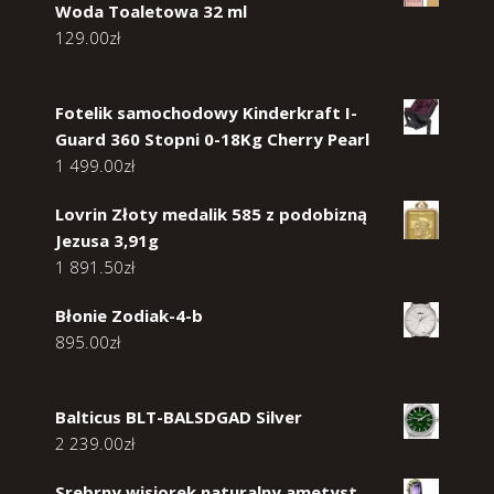
Woda Toaletowa 32 ml
129.00
zł
Fotelik samochodowy Kinderkraft I-
Guard 360 Stopni 0-18Kg Cherry Pearl
1 499.00
zł
Lovrin Złoty medalik 585 z podobizną
Jezusa 3,91g
1 891.50
zł
Błonie Zodiak-4-b
895.00
zł
Balticus BLT-BALSDGAD Silver
2 239.00
zł
Srebrny wisiorek naturalny ametyst