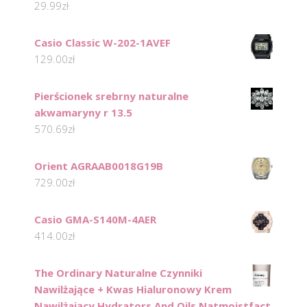
29.99
zł
Casio Classic W-202-1AVEF
129.00
zł
Pierścionek srebrny naturalne
akwamaryny r 13.5
570.69
zł
Orient AGRAAB0018G19B
729.00
zł
Casio GMA-S140M-4AER
414.00
zł
The Ordinary Naturalne Czynniki
Nawilżające + Kwas Hialuronowy Krem
Nawilżający Hydrators And Oils Natmoistfact