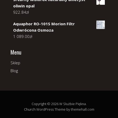
oliwin opal
922.84
zł
Aquaphor RO-101S Morion Filtr
Odwrócona Osmoza
1 089.00
zł
Menu
Sklep
Blog
Copyright © 2026 W Służbie Piękna.
Church
WordPress Theme by themehall.com