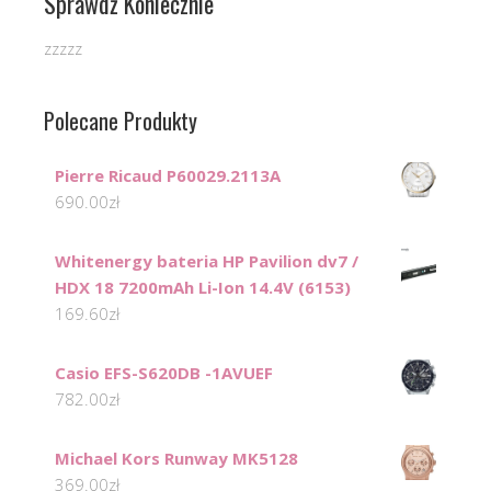
Sprawdź Koniecznie
zzzzz
Polecane Produkty
Pierre Ricaud P60029.2113A
690.00
zł
Whitenergy bateria HP Pavilion dv7 /
HDX 18 7200mAh Li-Ion 14.4V (6153)
169.60
zł
Casio EFS-S620DB -1AVUEF
782.00
zł
Michael Kors Runway MK5128
369.00
zł