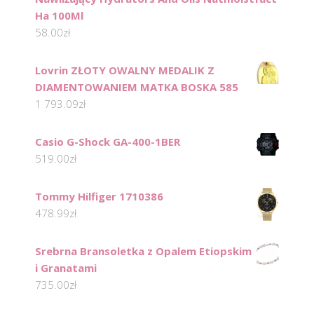
Ha 100Ml
58.00
zł
Lovrin ZŁOTY OWALNY MEDALIK Z
DIAMENTOWANIEM MATKA BOSKA 585
1 793.09
zł
Casio G-Shock GA-400-1BER
519.00
zł
Tommy Hilfiger 1710386
478.99
zł
Srebrna Bransoletka z Opalem Etiopskim
i Granatami
735.00
zł