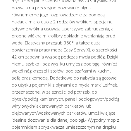
mycia.Specjalnie skonstruowana dysza spryskiwacza
pozwala na precyzyjne dozowanie płynu i
równomierne jego rozprowadzenie za pomocą
nakładki micro duo z 2 rodzajów włókien: specjalne,
sztywne włókna usuwają uporczywe zabrudzenia, a
drobne włókna mikrofibry dokładnie wchłaniają brud i
wodę. Elastyczny przegub 360°, a także duża
powierzchnia pracy mopa Easy Spray XL o szerokości
42 cm zapewnia wygodę podczas mycia podłóg. Dzięki
niemu szybko i bez wysiłku umyjesz podłogę, również
wokół nóg krzeseł i stołów, pod szafkami w kuchni,
sofą oraz komodą. Dodatkowo do nabycia są gotowe
do użytku pojemniki z płynami do mycia marki Leifheit,
przeznaczone, w zależności od potrzeb, do
płytek/podłóg kamiennych, paneli podłogowych/podłóg
winylowych/lakierowanych parkietów lub
olejowanych/woskowanych parkietów, umożliwiające
idealne dozowanie dla danej podłogi.- Wygodny mop z
pojemnikiem spryskiwacza umieszczonym na drążku