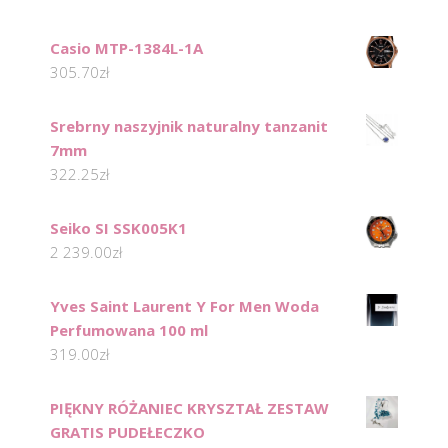
Casio MTP-1384L-1A
305.70
zł
Srebrny naszyjnik naturalny tanzanit
7mm
322.25
zł
Seiko SI SSK005K1
2 239.00
zł
Yves Saint Laurent Y For Men Woda
Perfumowana 100 ml
319.00
zł
PIĘKNY RÓŻANIEC KRYSZTAŁ ZESTAW
GRATIS PUDEŁECZKO