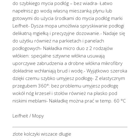
do szybkiego mycia podłóg – bez wiadra- Łatwo
napełnisz go wodą własną mieszanką płynu lub
gotowymi do użycia środkami do mycia podłóg marki
Leifheit- Dysza mopa umożliwia spryskiwanie podłogi
delikatną mgiełką i precyzyjne dozowanie.- Nadaje się
do użytku również na parkietach i panelach
podłogowych- Nakładka micro duo z 2 rodzajów
włókien: specjalne sztywne włókna usuwają
uporczywe zabrudzenia a drobne włókna mikrofibry
dokładnie wchłaniają brud i wodę.- Wyjątkowo szeroka
dzięki czemu szybko umyjesz podłogę- Z elastycznym
przegubem 360°: bez problemu umyjesz podłogę
wokół nóg krzeseł i stołów również na płasko pod
niskimi meblami- Nakładkę można prać w temp. 60 °C
Leifheit / Mopy
zlote kolczyki wiszace dlugie