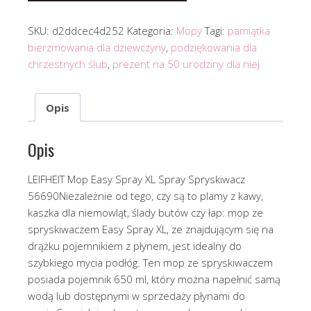
SKU:
d2ddcec4d252
Kategoria:
Mopy
Tagi:
pamiątka
bierzmowania dla dziewczyny
,
podziękowania dla
chrzestnych ślub
,
prezent na 50 urodziny dla niej
Opis
Opis
LEIFHEIT Mop Easy Spray XL Spray Spryskiwacz
56690Niezależnie od tego, czy są to plamy z kawy,
kaszka dla niemowląt, ślady butów czy łap: mop ze
spryskiwaczem Easy Spray XL, ze znajdującym się na
drążku pojemnikiem z płynem, jest idealny do
szybkiego mycia podłóg. Ten mop ze spryskiwaczem
posiada pojemnik 650 ml, który można napełnić samą
wodą lub dostępnymi w sprzedaży płynami do