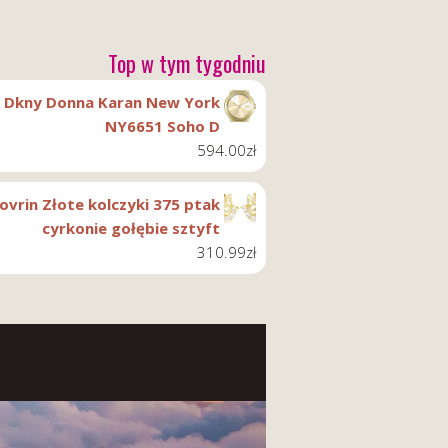
Top w tym tygodniu
Dkny Donna Karan New York
NY6651 Soho D
594.00
zł
ovrin Złote kolczyki 375 ptak
cyrkonie gołębie sztyft
310.99
zł