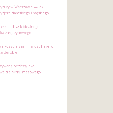
 fryzury w Warszawie — jak
ryzjera damskiego i męskiego
incess — blask idealnego
nka zaręczynowego
a koszula slim — must-have w
garderobie
używaną odzieżą jako
ywa dla rynku masowego