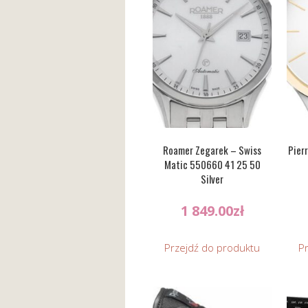
Roamer Zegarek – Swiss
Pier
Matic 550660 41 25 50
Silver
1 849.00
zł
Przejdź do produktu
P