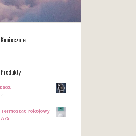
Koniecznie
 Produkty
X0602
0
zł
c Termostat Pokojowy
k A75