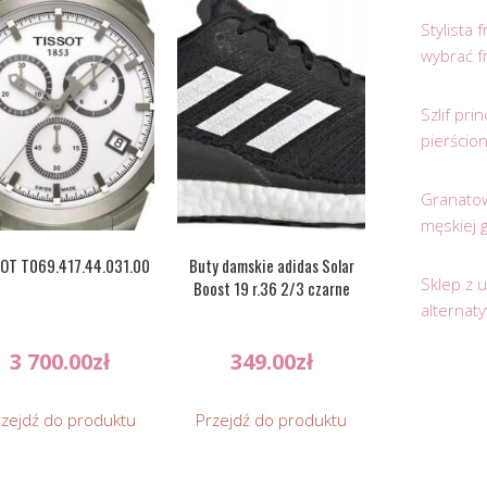
Stylista
wybrać f
Szlif pr
pierścio
Granatow
męskiej 
OT T069.417.44.031.00
Buty damskie adidas Solar
Sklep z 
Boost 19 r.36 2/3 czarne
alternat
3 700.00
zł
349.00
zł
rzejdź do produktu
Przejdź do produktu