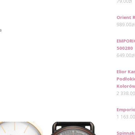
79.00
zł
Orient
989.00
zł
a
EMPORI
500280
649.00
zł
Elior K
Podłoki
Kolorów
2 338.0
Emporio
1 163.0
Spinnak