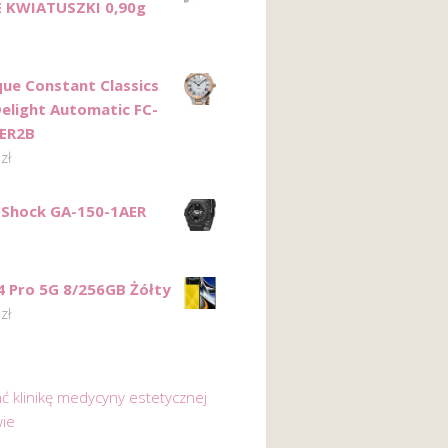
 KWIATUSZKI 0,90g
que Constant Classics
Delight Automatic FC-
ER2B
0
zł
-Shock GA-150-1AER
 Pro 5G 8/256GB Żółty
0
zł
ać klinikę medycyny estetycznej
ie