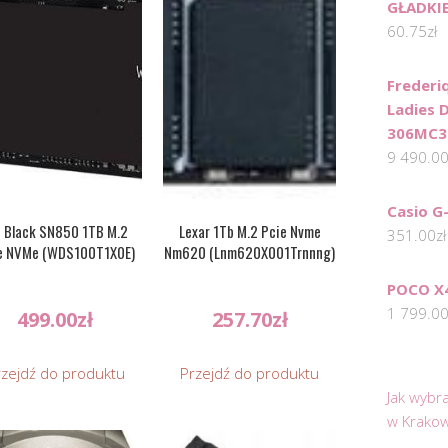
GŁADKIE
60.75
zł
Frederi
Ladies 
306MC3
9 490.0
Casio G
 Black SN850 1TB M.2
Lexar 1Tb M.2 Pcie Nvme
351.00
zł
e NVMe (WDS100T1X0E)
Nm620 (Lnm620X001Trnnng)
POCO X4
1 799.0
499.00
zł
257.70
zł
rzejdź do produktu
Przejdź do produktu
Jak wybr
w Krakow