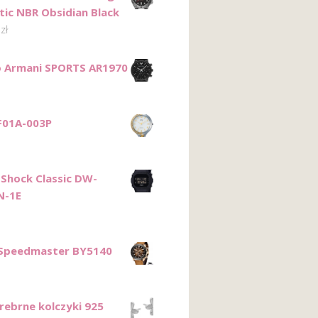
ic NBR Obsidian Black
0
zł
 Armani SPORTS AR1970
F01A-003P
-Shock Classic DW-
N-1E
 Speedmaster BY5140
Srebrne kolczyki 925