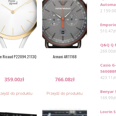
Automat
2 159.0
Emporio
510.47
zł
Q&Q Q 
269.00
zł
re Ricaud P22094.2113Q
Armani AR11168
Casio G
5600BB
423.11
zł
359.00
zł
766.08
zł
Benyar
rzejdź do produktu
Przejdź do produktu
169.99
zł
Lovrin 