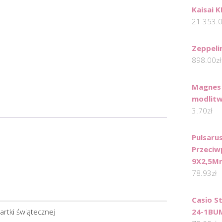
Kaisai 
21 353.
Zeppeli
898.00
zł
Magnes 
modlit
3.70
zł
Pulsaru
Przeciw
9X2,5M
78.93
zł
Casio S
rtki świątecznej
24-1BU