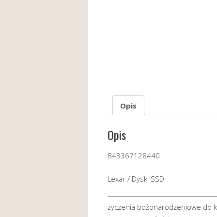
Opis
Opis
843367128440
Lexar / Dyski SSD
życzenia bożonarodzeniowe do ka