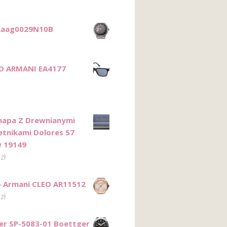
 Raag0029N10B
O ARMANI EA4177
anapa Z Drewnianymi
etnikami Dolores 57
 19149
0
zł
 Armani CLEO AR11512
0
zł
er SP-5083-01 Boettger