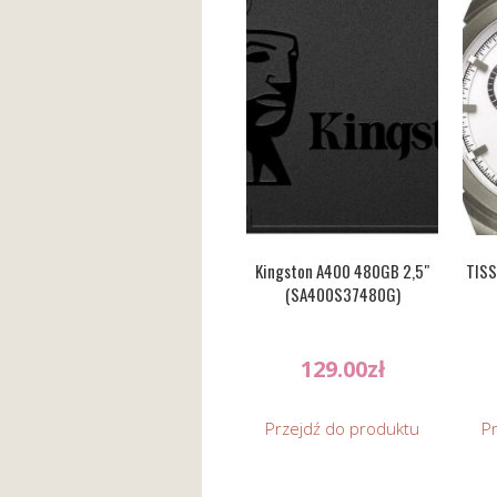
Kingston A400 480GB 2,5″
TISS
(SA400S37480G)
129.00
zł
Przejdź do produktu
P