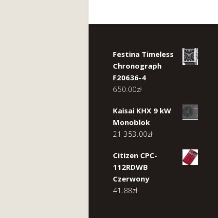
Festina Timeless
Chronograph
F20636-4
650.00
zł
Kaisai KHX 9 kW
Monoblok
21 353.00
zł
Citizen CPC-
112RDWB
Czerwony
41.88
zł