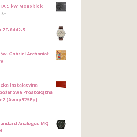
KHX 9 kW Monoblok
00
zł
n ZE-8442-5
św. Gabriel Archanioł
wa
szka Instalacyjna
pożarowa Prostokątna
m2 (Awop925Pp)
tandard Analogue MQ-
M