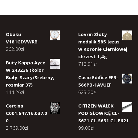
Obaku
Lovrin Złoty
V181GDVWRB
medalik 585 Jezus
262.00
zł
w Koronie Cierniowej
chrzest 1,4g
Buty Kappa Ayce
712.91
zł
W 243236 (kolor
Biały. Szary/Srebrny,
Casio Edifice EFR-
rozmiar 37)
566PB-1AVUEF
144.26
zł
623.20
zł
Certina
CITIZEN WAŁEK
C001.647.16.037.0
POD GŁOWICĘ CL-
0
S621 CL-S631 CL-P621
2 769.00
zł
99.00
zł