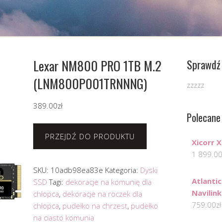
Lexar NM800 PRO 1TB M.2
Sprawdź 
(LNM800P001TRNNNG)
zzzzz
389.00
zł
Polecane
PRZEJDŹ DO PRODUKTU
Xicorr 
1 899.0
SKU:
10adb98ea83e
Kategoria:
Dyski
Atlanti
SSD
Tagi:
dekoracje na komunię dla
Navilin
chłopca
,
dekoracje na roczek dla
759.00
zł
chłopca
,
pudełko na chrzest
,
pudełko
na ciasto komunia