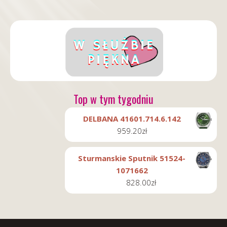
Top w tym tygodniu
DELBANA 41601.714.6.142
959.20
zł
Sturmanskie Sputnik 51524-
1071662
828.00
zł