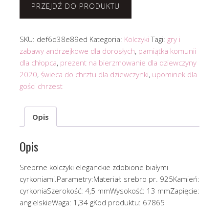
PRZEJDŹ DO PRODUKTU
SKU:
def6d38e89ed
Kategoria:
Kolczyki
Tagi:
gry i
zabawy andrzejkowe dla dorosłych
,
pamiątka komunii
dla chłopca
,
prezent na bierzmowanie dla dziewczyny
2020
,
świeca do chrztu dla dziewczynki
,
upominek dla
gości chrzest
Opis
Opis
Srebrne kolczyki eleganckie zdobione białymi
cyrkoniami.Parametry:Materiał: srebro pr. 925Kamień:
cyrkoniaSzerokość: 4,5 mmWysokość: 13 mmZapięcie:
angielskieWaga: 1,34 gKod produktu: 67865