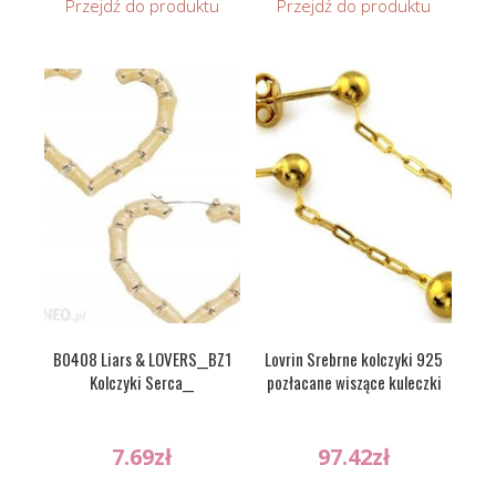
Przejdź do produktu
Przejdź do produktu
B0408 Liars & LOVERS__BZ1
Lovrin Srebrne kolczyki 925
Kolczyki Serca__
pozłacane wiszące kuleczki
7.69
zł
97.42
zł