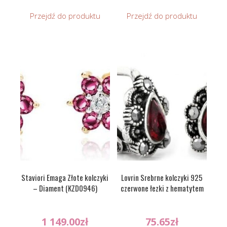
Przejdź do produktu
Przejdź do produktu
Staviori Emaga Złote kolczyki
Lovrin Srebrne kolczyki 925
– Diament (KZD0946)
czerwone łezki z hematytem
1 149.00
zł
75.65
zł