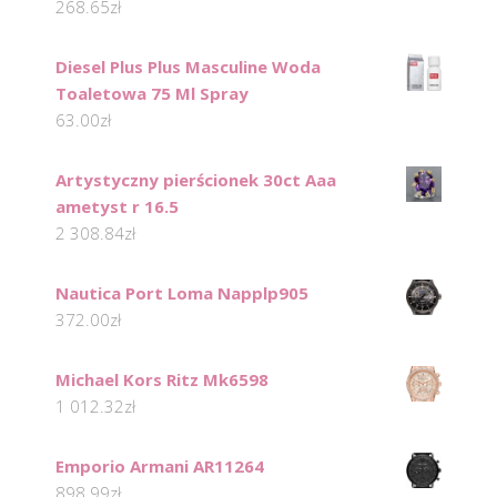
268.65
zł
Diesel Plus Plus Masculine Woda
Toaletowa 75 Ml Spray
63.00
zł
Artystyczny pierścionek 30ct Aaa
ametyst r 16.5
2 308.84
zł
Nautica Port Loma Napplp905
372.00
zł
Michael Kors Ritz Mk6598
1 012.32
zł
Emporio Armani AR11264
898.99
zł