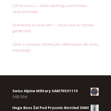
Szlif princess — blask idealnego pierścionka
zaręczynowego
Granatowa koszula slim — must-have w męskiej
garderobie
Sklep z używaną odzieżą jako alternatywa dla rynku
masowego
Swiss Alpine Military SAM70531115
548.99
zł
Hugo Boss Żel Pod Prysznic Bottled 50Ml