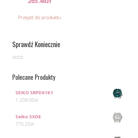
265.46
zł
Przejdź do produktu
Sprawdź Koniecznie
zzzzz
Polecane Produkty
SEIKO SRPD61K1
1 209.00
zł
Seiko SXDE
775.20
zł