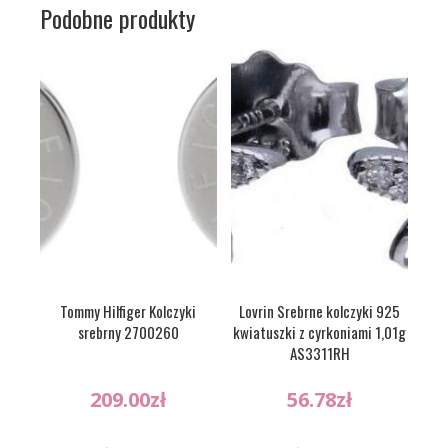
Podobne produkty
Tommy Hilfiger Kolczyki
Lovrin Srebrne kolczyki 925
srebrny 2700260
kwiatuszki z cyrkoniami 1,01g
AS3311RH
209.00
zł
56.78
zł