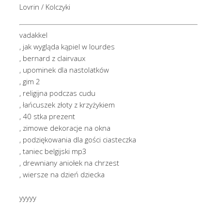
Lovrin / Kolczyki
vadakkel
, jak wygląda kąpiel w lourdes
, bernard z clairvaux
, upominek dla nastolatków
, gim 2
, religijna podczas cudu
, łańcuszek złoty z krzyżykiem
, 40 stka prezent
, zimowe dekoracje na okna
, podziękowania dla gości ciasteczka
, taniec belgijski mp3
, drewniany aniołek na chrzest
, wiersze na dzień dziecka
yyyyy