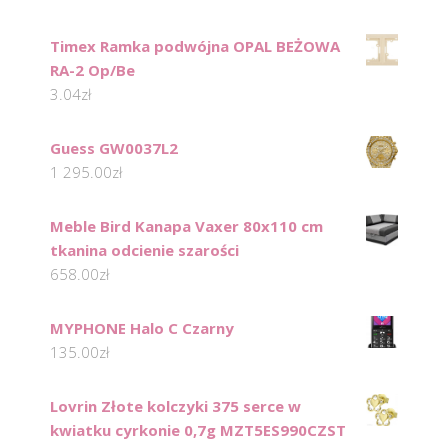
Timex Ramka podwójna OPAL BEŻOWA
RA-2 Op/Be
3.04
zł
Guess GW0037L2
1 295.00
zł
Meble Bird Kanapa Vaxer 80x110 cm
tkanina odcienie szarości
658.00
zł
MYPHONE Halo C Czarny
135.00
zł
Lovrin Złote kolczyki 375 serce w
kwiatku cyrkonie 0,7g MZT5ES990CZST