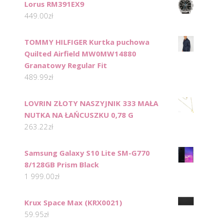
Lorus RM391EX9
449.00
zł
TOMMY HILFIGER Kurtka puchowa
Quilted Airfield MW0MW14880
Granatowy Regular Fit
489.99
zł
LOVRIN ZŁOTY NASZYJNIK 333 MAŁA
NUTKA NA ŁAŃCUSZKU 0,78 G
263.22
zł
Samsung Galaxy S10 Lite SM-G770
8/128GB Prism Black
1 999.00
zł
Krux Space Max (KRX0021)
59.95
zł