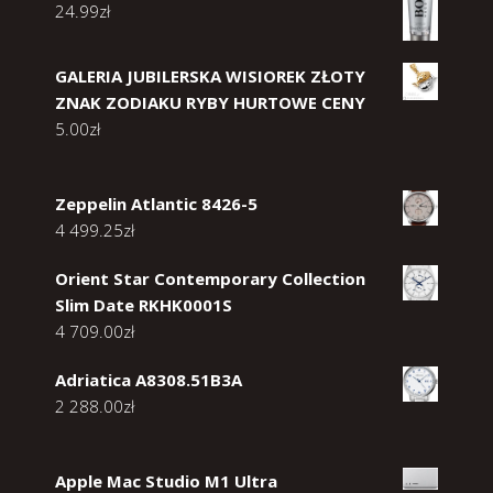
24.99
zł
GALERIA JUBILERSKA WISIOREK ZŁOTY
ZNAK ZODIAKU RYBY HURTOWE CENY
5.00
zł
Zeppelin Atlantic 8426-5
4 499.25
zł
Orient Star Contemporary Collection
Slim Date RKHK0001S
4 709.00
zł
Adriatica A8308.51B3A
2 288.00
zł
Apple Mac Studio M1 Ultra