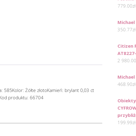
779.00
zł
Michael
350.77
zł
Citizen
AT8227
2 980.0
Michael
468.90
zł
a: 585Kolor: Żółte złotoKamień: brylant 0,03 ct
Kod produktu: 66704
Obiekt
CYFROWY
przybli
199.99
zł