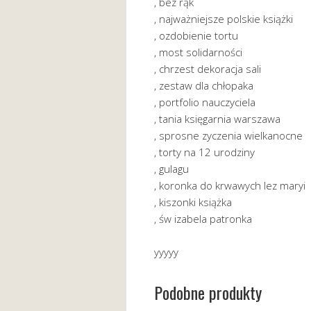
, bez rąk
, najważniejsze polskie książki
, ozdobienie tortu
, most solidarności
, chrzest dekoracja sali
, zestaw dla chłopaka
, portfolio nauczyciela
, tania księgarnia warszawa
, sprosne zyczenia wielkanocne
, torty na 12 urodziny
, gulagu
, koronka do krwawych lez maryi
, kiszonki książka
, św izabela patronka
yyyyy
Podobne produkty