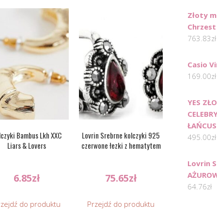
Złoty m
Chrzest
763.83
zł
Casio V
169.00
zł
YES ZŁ
CELEBR
ŁAŃCUSZ
lczyki Bambus Lkh XXC
Lovrin Srebrne kolczyki 925
495.00
zł
Liars & Lovers
czerwone łezki z hematytem
Lovrin 
AŻUROW
6.85
zł
75.65
zł
64.76
zł
rzejdź do produktu
Przejdź do produktu