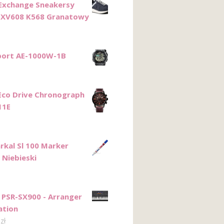
Exchange Sneakersy
 XV608 K568 Granatowy
port AE-1000W-1B
 Eco Drive Chronograph
11E
rkal Sl 100 Marker
 Niebieski
PSR-SX900 - Arranger
ation
0
zł