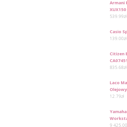
Armani 
XUX150
539.99
zł
Casio S
139.00
zł
Citizen
CA0745
835.68
zł
Laco Ma
Olejowy
12.79
zł
Yamaha 
Workst
9 425.0