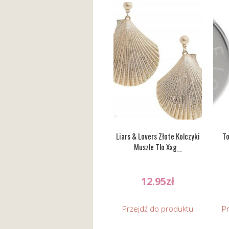
Liars & Lovers Złote Kolczyki
To
Muszle Tlo Xxg__
12.95
zł
Przejdź do produktu
P