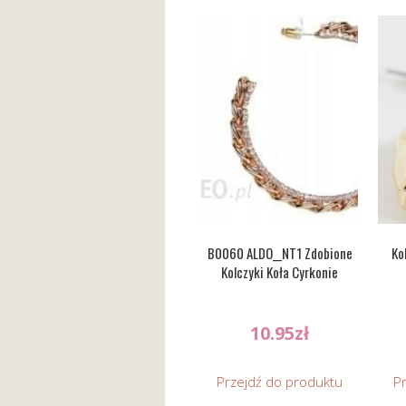
B0060 ALDO__NT1 Zdobione
Ko
Kolczyki Koła Cyrkonie
10.95
zł
Przejdź do produktu
P