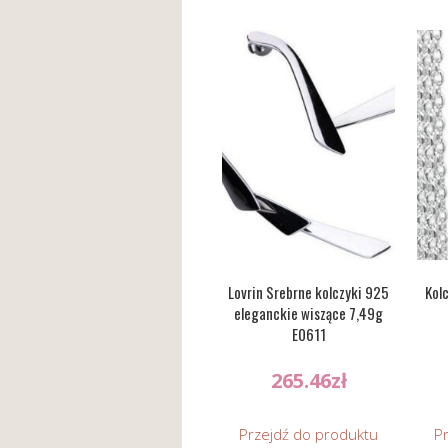
Lovrin Srebrne kolczyki 925
Kol
eleganckie wiszące 7,49g
E0611
265.46
zł
Przejdź do produktu
P