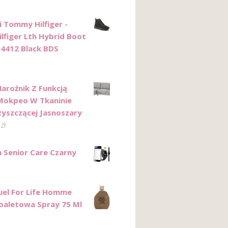
i Tommy Hilfiger -
lfiger Lth Hybrid Boot
4412 Black BDS
Narożnik Z Funkcją
Mokpeo W Tkaninie
yszczącej Jasnoszary
0
zł
 Senior Care Czarny
Fuel For Life Homme
aletowa Spray 75 Ml