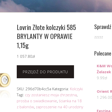
Lovrin Złote kolczyki 585
Sprawdź 
BRYLANTY W OPRAWIE
zzzzz
1,15g
Polecane
1 057.80
zł
K&M Wo
PRZEJDŹ DO PRODUKTU
Żelazek
9.99
zł
SKU:
296d70b4cc5a
Kategoria:
Kolczyki
Orient 
Tagi:
czy zostaniesz moja chrzestna
,
1 296.0
prosba o swiadkowanie
,
ścianka na 18
z balonów
,
zaproszenie na 40 urodziny
Festina