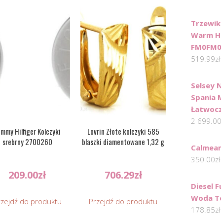
Trzewik
Warm Hi
FM0FM0
519.99
zł
Selsey 
Spania 
Łatwocz
2 699.0
mmy Hilfiger Kolczyki
Lovrin Złote kolczyki 585
srebrny 2700260
blaszki diamentowane 1,32 g
Calmean
350.00
zł
209.00
zł
706.29
zł
Diesel 
Woda To
rzejdź do produktu
Przejdź do produktu
178.85
zł