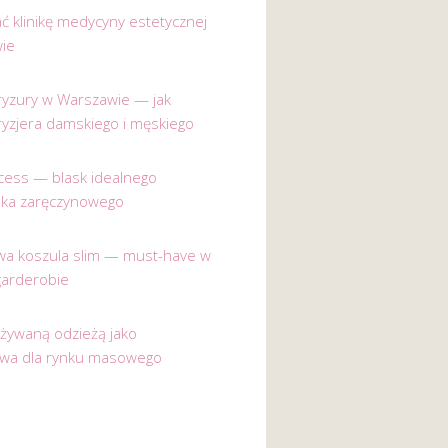
ać klinikę medycyny estetycznej
ie
 fryzury w Warszawie — jak
ryzjera damskiego i męskiego
incess — blask idealnego
nka zaręczynowego
a koszula slim — must-have w
garderobie
używaną odzieżą jako
ywa dla rynku masowego