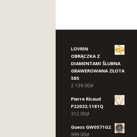
LOVRIN
OBRĄCZKA Z
DIAMENTAMI ŚLUBNA
GRAWEROWANA ZŁOTA
585
2 139.00
zł
Pierre Ricaud
P22032.1181Q
312.00
zł
Guess GW0571G2
999.00
zł