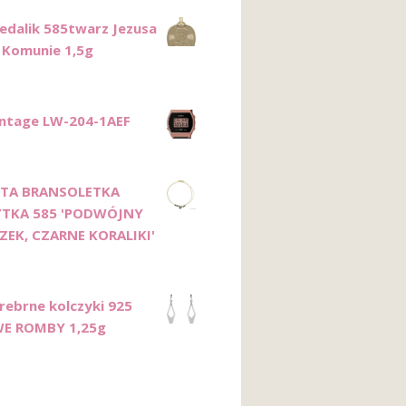
edalik 585twarz Jezusa
 Komunie 1,5g
intage LW-204-1AEF
OTA BRANSOLETKA
YTKA 585 'PODWÓJNY
EK, CZARNE KORALIKI'
Srebrne kolczyki 925
E ROMBY 1,25g