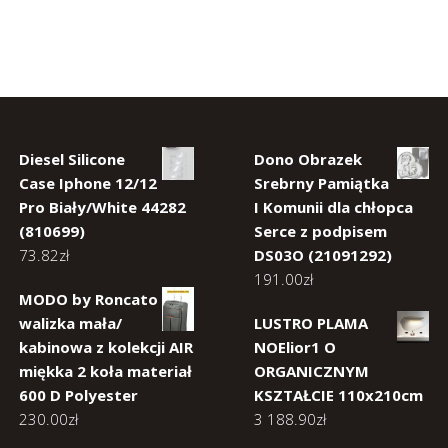
Diesel Silicone
Dono Obrazek
Case Iphone 12/12
Srebrny Pamiątka
Pro Biały/White 44282
I Komunii dla chłopca
(810699)
Serce z podpisem
73.82
zł
DS03O (21091292)
191.00
zł
MODO by Roncato
walizka mała/
LUSTRO PLAMA
kabinowa z kolekcji AIR
NOElior1 O
miękka 2 koła materiał
ORGANICZNYM
600 D Polyester
KSZTAŁCIE 110x210cm
230.00
zł
3 188.90
zł