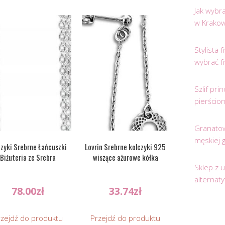
Jak wybr
w Krakow
Stylista
wybrać f
Szlif pr
pierścio
Granatow
męskiej 
czyki Srebrne Łańcuszki
Lovrin Srebrne kolczyki 925
Biżuteria ze Srebra
wiszące ażurowe kółka
Sklep z 
alternat
78.00
zł
33.74
zł
rzejdź do produktu
Przejdź do produktu