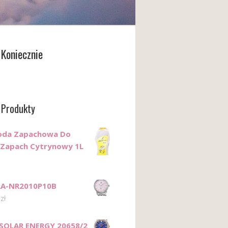
Koniecznie
 Produkty
da Zapachowa Do
 Zapach Cytrynowy 1L
RA-NR2010P10B
0
zł
 SOLAR ENERGY 20658/2