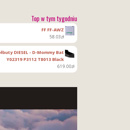
Top w tym tygodniu
FF FF-AWZ
58.03
zł
ółbuty DIESEL - D-Mommy Bat
Y02319 P3112 T8013 Black
619.00
zł