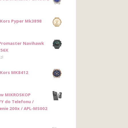
 Kors Pyper Mk3898
 Promaster Navihawk
-56X
0
zł
 Kors MK8412
yw MIKROSKOP
 do Telefonu /
żenie 200x / APL-MS002