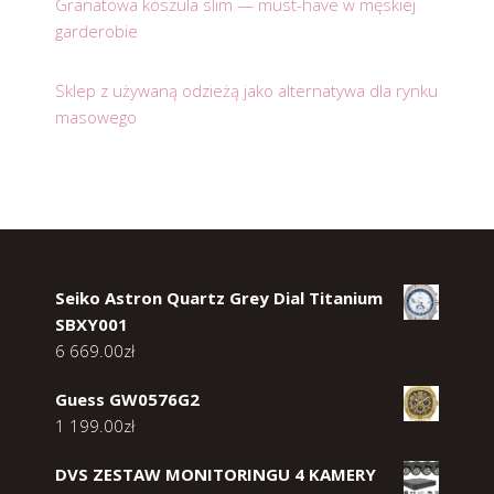
Granatowa koszula slim — must-have w męskiej
garderobie
Sklep z używaną odzieżą jako alternatywa dla rynku
masowego
Seiko Astron Quartz Grey Dial Titanium
SBXY001
6 669.00
zł
Guess GW0576G2
1 199.00
zł
DVS ZESTAW MONITORINGU 4 KAMERY