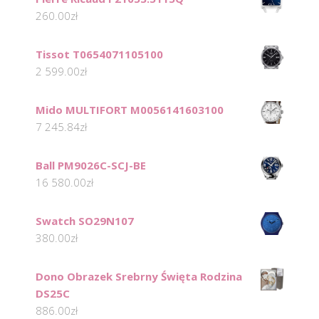
260.00
zł
Tissot T0654071105100
2 599.00
zł
Mido MULTIFORT M0056141603100
7 245.84
zł
Ball PM9026C-SCJ-BE
16 580.00
zł
Swatch SO29N107
380.00
zł
Dono Obrazek Srebrny Święta Rodzina
DS25C
886.00
zł