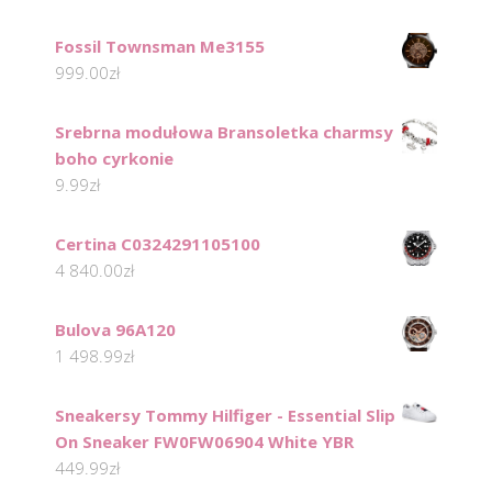
Fossil Townsman Me3155
999.00
zł
Srebrna modułowa Bransoletka charmsy
boho cyrkonie
9.99
zł
Certina C0324291105100
4 840.00
zł
Bulova 96A120
1 498.99
zł
Sneakersy Tommy Hilfiger - Essential Slip
On Sneaker FW0FW06904 White YBR
449.99
zł