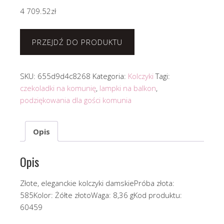
4 709.52
zł
PRZEJDŹ DO PRODUKTU
SKU:
655d9d4c8268
Kategoria:
Kolczyki
Tagi:
czekoladki na komunię
,
lampki na balkon
,
podziękowania dla gości komunia
Opis
Opis
Złote, eleganckie kolczyki damskiePróba złota:
585Kolor: Żółte złotoWaga: 8,36 gKod produktu:
60459