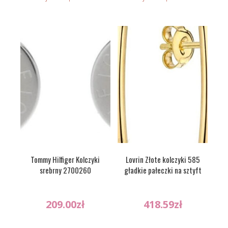
Tommy Hilfiger Kolczyki
Lovrin Złote kolczyki 585
srebrny 2700260
gładkie pałeczki na sztyft
209.00
zł
418.59
zł