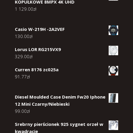
KOPUŁKOWE 8MPX 4K UHD
1 129.00
zł
Casio W-219H -2A2VEF
130.00
zł
Lorus LOR RG215VX9
329.00
zł
Curren 8176 zc025a
91.77
zł
Diesel Moulded Case Denim Fw20 Iphone
12 Mini Czarny/Niebieski
99.00
zł
Srebrny pierścionek 925 sygnet orzeł w
kwadracie