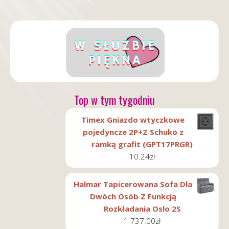
Top w tym tygodniu
Timex Gniazdo wtyczkowe
pojedyncze 2P+Z Schuko z
ramką grafit (GPT17PRGR)
10.24
zł
Halmar Tapicerowana Sofa Dla
Dwóch Osób Z Funkcją
Rozkładania Oslo 2S
1 737.00
zł