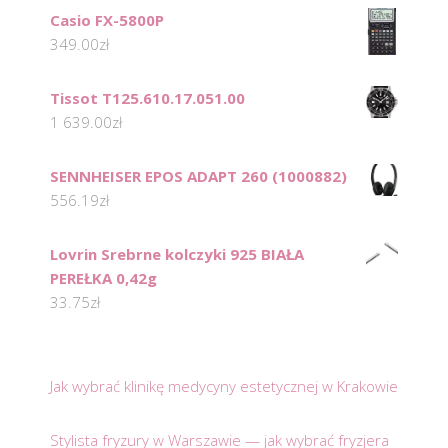
Casio FX-5800P
349.00
zł
Tissot T125.610.17.051.00
1 639.00
zł
SENNHEISER EPOS ADAPT 260 (1000882)
556.19
zł
Lovrin Srebrne kolczyki 925 BIAŁA
PEREŁKA 0,42g
33.75
zł
Jak wybrać klinikę medycyny estetycznej w Krakowie
Stylista fryzury w Warszawie — jak wybrać fryzjera