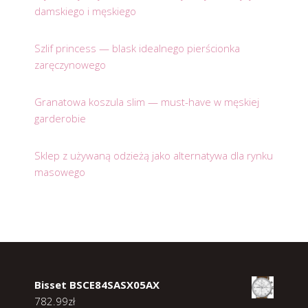
damskiego i męskiego
Szlif princess — blask idealnego pierścionka
zaręczynowego
Granatowa koszula slim — must-have w męskiej
garderobie
Sklep z używaną odzieżą jako alternatywa dla rynku
masowego
Bisset BSCE84SASX05AX
782.99
zł