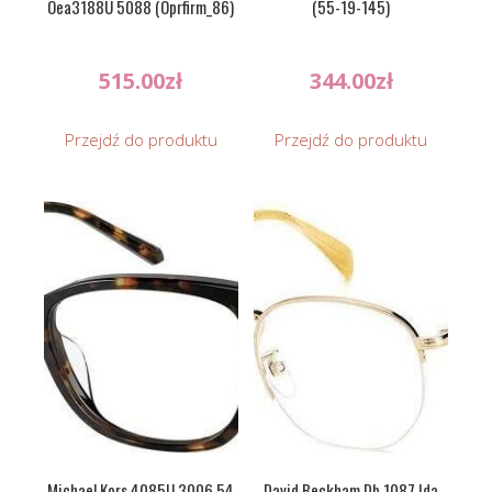
Oea3188U 5088 (Oprfirm_86)
(55-19-145)
515.00
zł
344.00
zł
Przejdź do produktu
Przejdź do produktu
Michael Kors 4085U 3006 54
David Beckham Db 1087 Ida