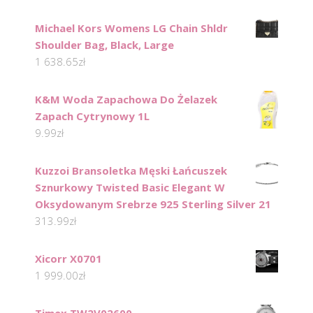
Michael Kors Womens LG Chain Shldr
Shoulder Bag, Black, Large
1 638.65
zł
K&M Woda Zapachowa Do Żelazek
Zapach Cytrynowy 1L
9.99
zł
Kuzzoi Bransoletka Męski Łańcuszek
Sznurkowy Twisted Basic Elegant W
Oksydowanym Srebrze 925 Sterling Silver 21
313.99
zł
Xicorr X0701
1 999.00
zł