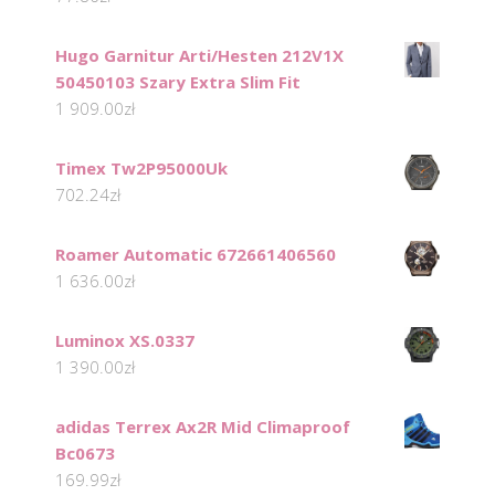
Hugo Garnitur Arti/Hesten 212V1X
50450103 Szary Extra Slim Fit
1 909.00
zł
Timex Tw2P95000Uk
702.24
zł
Roamer Automatic 672661406560
1 636.00
zł
Luminox XS.0337
1 390.00
zł
adidas Terrex Ax2R Mid Climaproof
Bc0673
169.99
zł