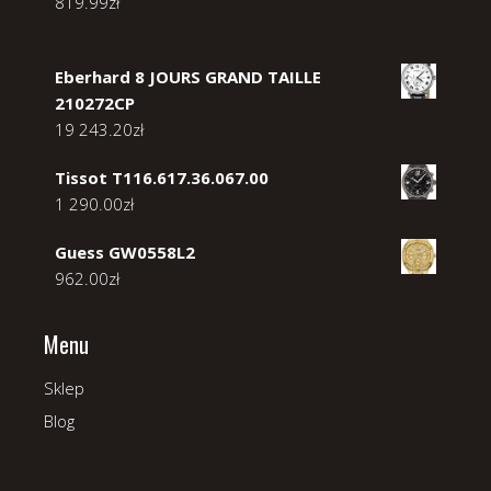
819.99
zł
Eberhard 8 JOURS GRAND TAILLE
210272CP
19 243.20
zł
Tissot T116.617.36.067.00
1 290.00
zł
Guess GW0558L2
962.00
zł
Menu
Sklep
Blog