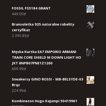
FOSSIL FS5184 GRANT
449.00
zł
Bransoletka 925 naturalne rubelity
certyfikat
2 390.85
zł
Męska Kurtka EA7 EMPORIO ARMANI
TRAIN CORE SHIELD M DOWN LIGHT HO
JKT 8NPB07PNE1Z1200
609.99
zł
Sneakersy GINO ROSSI - MB-BELSYDE-03
Brąz
224.99
zł
Kombinezon Hugo Kajumpi 50419961