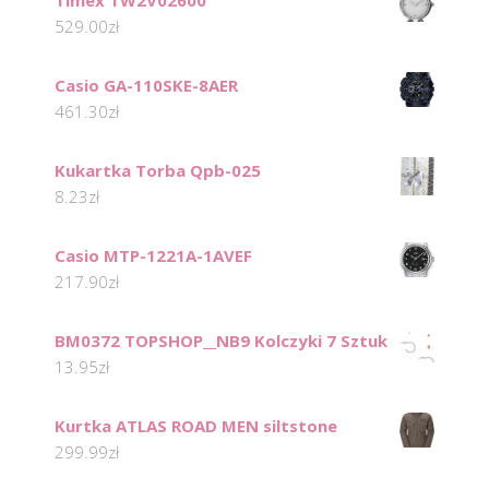
Timex TW2V02600
529.00
zł
Casio GA-110SKE-8AER
461.30
zł
Kukartka Torba Qpb-025
8.23
zł
Casio MTP-1221A-1AVEF
217.90
zł
BM0372 TOPSHOP__NB9 Kolczyki 7 Sztuk
13.95
zł
Kurtka ATLAS ROAD MEN siltstone
299.99
zł