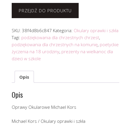
PRZEJDŹ DO PRODUKTU
SKU:
38f4d8b6c847
Kategoria:
Okulary oprawki i szkła
Tagi:
podziękowania dla chrzestnych chrzest
,
podziękowania dla chrzestnych na komunię
,
poetyckie
życzenia na 18 urodziny
,
prezenty na wielkanoc dla
dzieci w szkole
Opis
Opis
Oprawy Okularowe Michael Kors
Michael Kors / Okulary oprawki i szkła