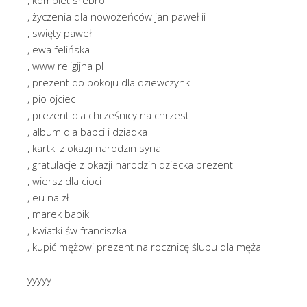
, życzenia dla nowożeńców jan paweł ii
, swięty paweł
, ewa felińska
, www religijna pl
, prezent do pokoju dla dziewczynki
, pio ojciec
, prezent dla chrześnicy na chrzest
, album dla babci i dziadka
, kartki z okazji narodzin syna
, gratulacje z okazji narodzin dziecka prezent
, wiersz dla cioci
, eu na zł
, marek babik
, kwiatki św franciszka
, kupić mężowi prezent na rocznicę ślubu dla męża
yyyyy