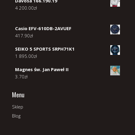
Davosa 166.190.19
4 200.00
zł
Casio EFV-610DB-2AVUEF
417.90
zł
SEIKO 5 SPORTS SRPH71K1
1 895.00
zł
Magnes św. Jan Paweł II
3.70
zł
Menu
Sklep
Blog