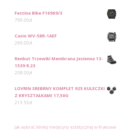
Festina Bike F16969/3
799.00
zł
Casio WV-58R-1AEF
269.00
zł
Renbut Trzewiki Membrana Jesienna 13-
1539 R.23
208.00
zł
LOVRIN SREBRNY KOMPLET 925 KULECZKI
Z KRYSZTAŁKAMI 17,50G
213.53
zł
Jak wybrać klinikę medycyny estetycznej w Krakowie