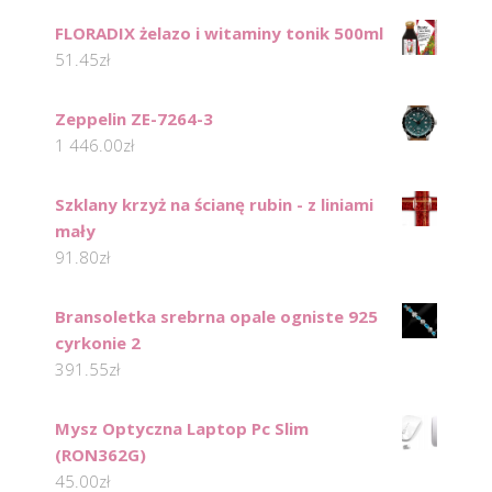
FLORADIX żelazo i witaminy tonik 500ml
51.45
zł
Zeppelin ZE-7264-3
1 446.00
zł
Szklany krzyż na ścianę rubin - z liniami
mały
91.80
zł
Bransoletka srebrna opale ogniste 925
cyrkonie 2
391.55
zł
Mysz Optyczna Laptop Pc Slim
(RON362G)
45.00
zł