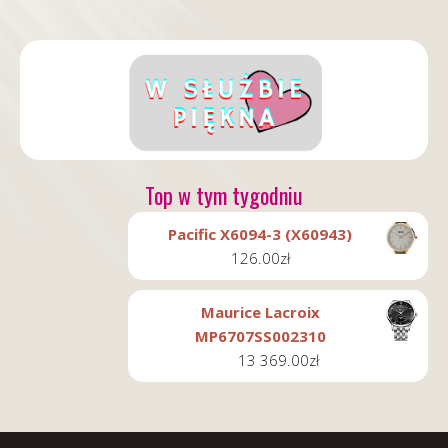
Top w tym tygodniu
Pacific X6094-3 (X60943)
126.00
zł
Maurice Lacroix
MP6707SS002310
13 369.00
zł