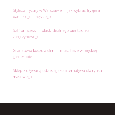
Stylista fryzury w Warszawie — jak wybrać fryzjera
damskiego i męskiego
Szlif princess — blask idealnego pierścionka
zaręczynowego
Granatowa koszula slim — must-have w męskiej
garderobie
Sklep z używaną odzieżą jako alternatywa dla rynku
masowego