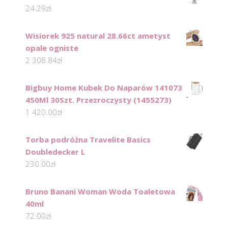
24.29
zł
Wisiorek 925 natural 28.66ct ametyst
opale ogniste
2 308.84
zł
Bigbuy Home Kubek Do Naparów 141073
450Ml 30Szt. Przezroczysty (1455273)
1 420.00
zł
Torba podróżna Travelite Basics
Doubledecker L
230.00
zł
Bruno Banani Woman Woda Toaletowa
40ml
72.00
zł