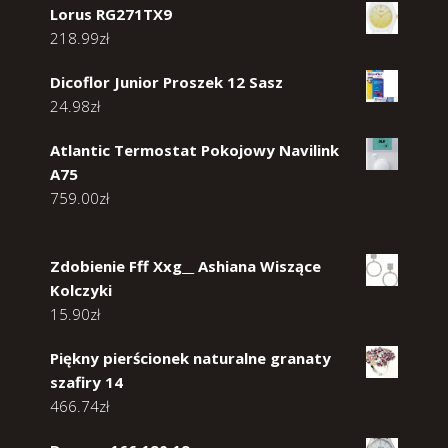
Lorus RG271TX9
218.99
zł
Dicoflor Junior Proszek 12 Sasz
24.98
zł
Atlantic Termostat Pokojowy Navilink
A75
759.00
zł
Zdobienie Fff Xxg__ Ashiana Wiszące
Kolczyki
15.90
zł
Piękny pierścionek naturalne granaty
szafiry 14
466.74
zł