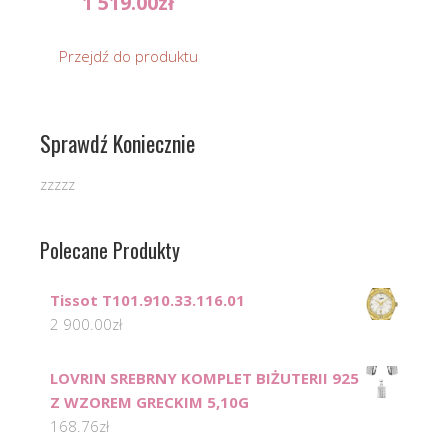
1 519.00
zł
Przejdź do produktu
Sprawdź Koniecznie
zzzzz
Polecane Produkty
Tissot T101.910.33.116.01
2 900.00
zł
LOVRIN SREBRNY KOMPLET BIŻUTERII 925
Z WZOREM GRECKIM 5,10G
168.76
zł