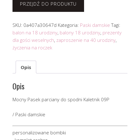
PRZEJDŹ DO PRODUKTU
SKU:
0a407a30647d
Kategoria:
Paski damskie
Tagi:
balon na 18 urodziny
,
balony 18 urodziny
,
prezenty
dla gości weselnych
,
zaproszenie na 40 urodziny
,
życzenia na roczek
Opis
Opis
Mocny Pasek parciany do spodni Kaletnik 09P
/ Paski damskie
personalizowane bombki
, komplet srebro