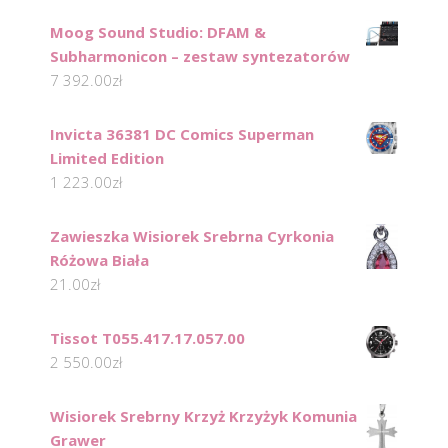
Moog Sound Studio: DFAM &
Subharmonicon – zestaw syntezatorów
7 392.00
zł
Invicta 36381 DC Comics Superman
Limited Edition
1 223.00
zł
Zawieszka Wisiorek Srebrna Cyrkonia
Różowa Biała
21.00
zł
Tissot T055.417.17.057.00
2 550.00
zł
Wisiorek Srebrny Krzyż Krzyżyk Komunia
Grawer