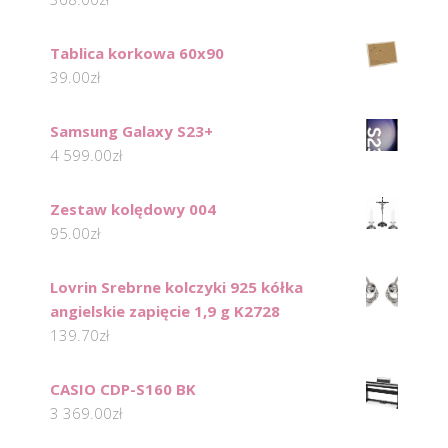
Tablica korkowa 60x90
39.00
zł
Samsung Galaxy S23+
4 599.00
zł
Zestaw kolędowy 004
95.00
zł
Lovrin Srebrne kolczyki 925 kółka
angielskie zapięcie 1,9 g K2728
139.70
zł
CASIO CDP-S160 BK
3 369.00
zł