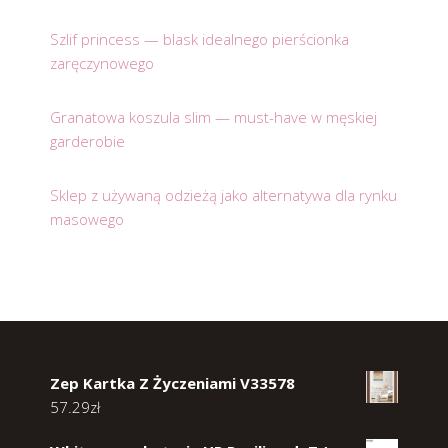
Szlif princess — blask idealnego pierścionka
zaręczynowego
Granatowa koszula slim — must-have w męskiej
garderobie
Sklep z używaną odzieżą jako alternatywa dla rynku
masowego
Zep Kartka Z Życzeniami V33578
57.29
zł