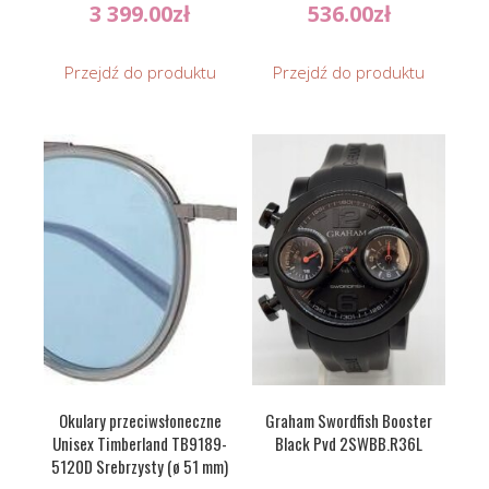
OJ9001-15
3 399.00
zł
536.00
zł
Przejdź do produktu
Przejdź do produktu
Okulary przeciwsłoneczne
Graham Swordfish Booster
Unisex Timberland TB9189-
Black Pvd 2SWBB.R36L
5120D Srebrzysty (ø 51 mm)