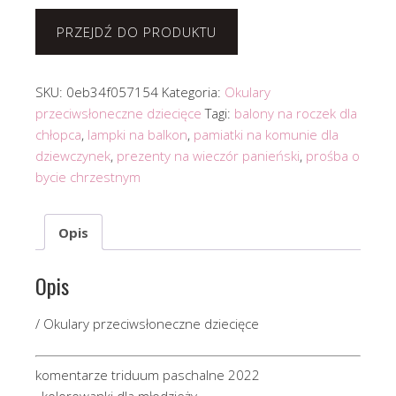
PRZEJDŹ DO PRODUKTU
SKU:
0eb34f057154
Kategoria:
Okulary
przeciwsłoneczne dziecięce
Tagi:
balony na roczek dla
chłopca
,
lampki na balkon
,
pamiatki na komunie dla
dziewczynek
,
prezenty na wieczór panieński
,
prośba o
bycie chrzestnym
Opis
Opis
/ Okulary przeciwsłoneczne dziecięce
komentarze triduum paschalne 2022
, kolorowanki dla młodzieży