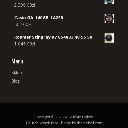
2 339.00
zł
Casio GA-140GB-1A2ER
504.00
zł
Roamer Stingray R7 854833 48 55 50
1 045.00
zł
Menu
Sklep
Blog
Copyright © 2026 W Służbie Piękna.
Church
WordPress Theme by themehall.com