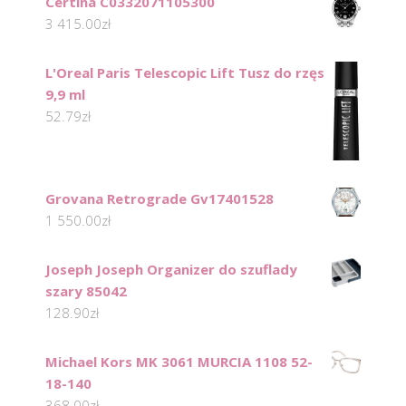
Certina C0332071105300
3 415.00
zł
L'Oreal Paris Telescopic Lift Tusz do rzęs
9,9 ml
52.79
zł
Grovana Retrograde Gv17401528
1 550.00
zł
Joseph Joseph Organizer do szuflady
szary 85042
128.90
zł
Michael Kors MK 3061 MURCIA 1108 52-
18-140
368.00
zł