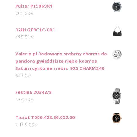
Pulsar Pz5069X1
701.00
zł
32H1GT9C1C-001
495.51
zł
Valerio.pl Rodowany srebrny charms do
pandora gwieździste niebo kosmos
Saturn cyrkonie srebro 925 CHARM249
64.90
zł
Festina 20343/8
434.70
zł
Tissot T006.428.36.052.00
2 199.00
zł