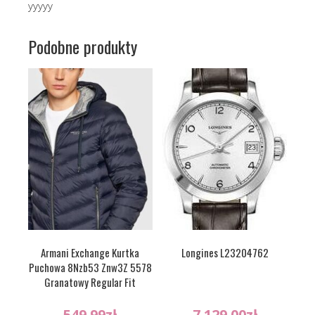
yyyyy
Podobne produkty
Armani Exchange Kurtka
Longines L23204762
Puchowa 8Nzb53 Znw3Z 5578
Granatowy Regular Fit
549.99
zł
7 129.00
zł