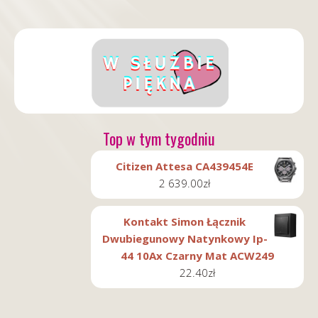
Top w tym tygodniu
Citizen Attesa CA439454E
2 639.00
zł
Kontakt Simon Łącznik
Dwubiegunowy Natynkowy Ip-
44 10Ax Czarny Mat ACW249
22.40
zł