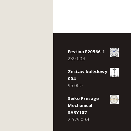
Festina F20566-1
239.00
zł
Zestaw kolędowy
004
95.00
zł
Seiko Presage
Mechanical
SARY107
2 579.00
zł