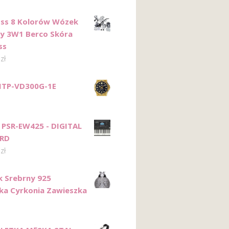
ss 8 Kolorów Wózek
cy 3W1 Berco Skóra
ss
0
zł
MTP-VD300G-1E
 PSR-EW425 - DIGITAL
RD
0
zł
k Srebrny 925
ka Cyrkonia Zawieszka