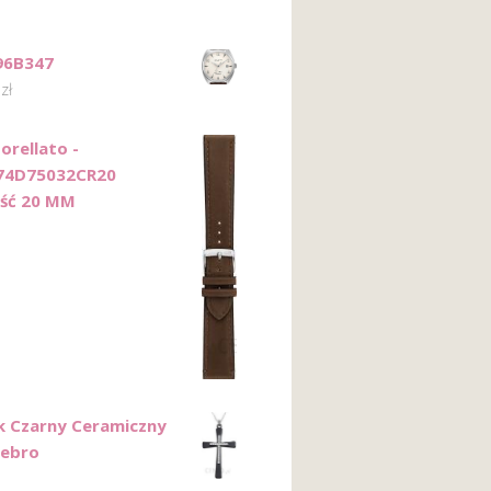
96B347
0
zł
orellato -
74D75032CR20
ść 20 MM
k Czarny Ceramiczny
rebro