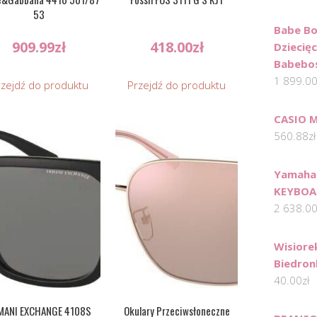
53
Babe Bo
909.99
zł
418.00
zł
Dziecię
Babebo
1 899.0
rzejdź do produktu
Przejdź do produktu
CASIO 
560.88
zł
‌Yamaha
KEYBOA
2 638.0
Wisiore
Biedron
40.00
zł
MANI EXCHANGE 4108S
Okulary Przeciwsłoneczne