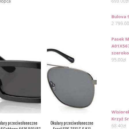
hłopca
693.00
zł
Bulova 
2 799.0
Pasek M
A01X56
szeroko
95.00
zł
Wisiore
Krzyż S
lary przeciwsłoneczne
Okulary przeciwsłoneczne
68.40
zł
e&Gabbana 4416 501/87
Fossil FOS 3111 G S KJ1