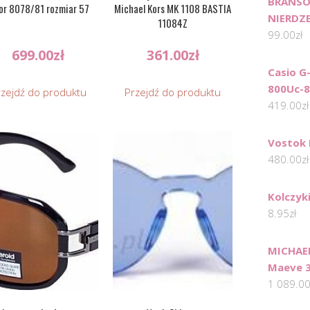
BRANSO
or 8078/81 rozmiar 57
Michael Kors MK 1108 BASTIA
NIERDZ
11084Z
99.00
zł
699.00
zł
361.00
zł
Casio G
800Uc-8
rzejdź do produktu
Przejdź do produktu
419.00
zł
Vostok 
480.00
zł
Kolczyki
8.95
zł
MICHAEL
Maeve 
1 089.0