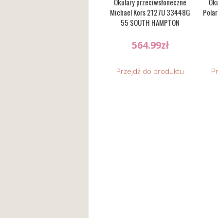
Okulary przeciwsłoneczne
Oku
Michael Kors 2127U 33448G
Polar
55 SOUTH HAMPTON
564.99
zł
Przejdź do produktu
P