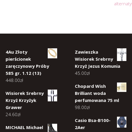
alternat
4Au Złoty
Zawieszka
pierścionek
Wisiorek Srebrny
zaręczynowy Próby
Krzyż Jezus Komunia
585 gr. 1.12 (13)
45.00
zł
448.00
zł
Chopard Wish
Wisiorek Srebrny
Brilliant woda
Krzyż Krzyżyk
perfumowana 75 ml
Grawer
98.00
zł
24.60
zł
Casio Bsa-B100-
MICHAEL Michael
2Aer