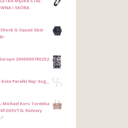
LETKA MĘSKA STAL
EWNA I SKÓRA
-Shock G-Squad Gbd-
Er
Europe 2000000780252
 Koła Perełki Nqr Xxg__
 Michael Kors Torebka
30F2G5VT3L Różowy
0
zł