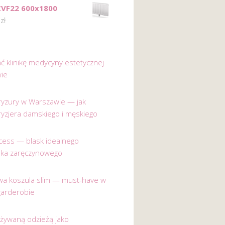
CVF22 600x1800
2
zł
ać klinikę medycyny estetycznej
ie
 fryzury w Warszawie — jak
ryzjera damskiego i męskiego
incess — blask idealnego
nka zaręczynowego
a koszula slim — must-have w
garderobie
używaną odzieżą jako