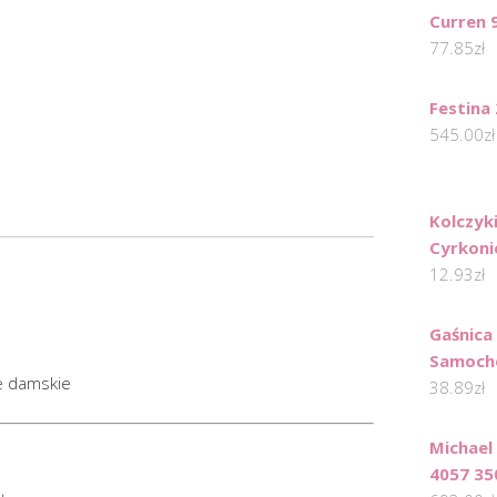
Curren 
77.85
zł
Festina
545.00
zł
Kolczyk
Cyrkoni
12.93
zł
Gaśnica
Samoch
ne damskie
38.89
zł
Michael
4057 35