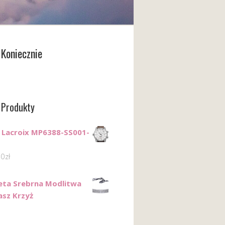
Koniecznie
 Produkty
 Lacroix MP6388-SS001-
00
zł
eta Srebrna Modlitwa
asz Krzyż