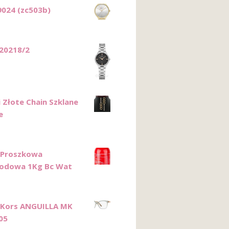
9024 (zc503b)
 20218/2
i Złote Chain Szklane
e
 Proszkowa
odowa 1Kg Bc Wat
 Kors ANGUILLA MK
05