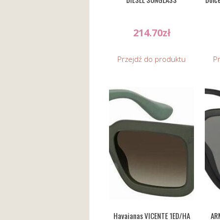
214.70
zł
Przejdź do produktu
P
Havaianas VICENTE 1ED/HA
AR