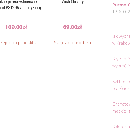
lary przeciwsłoneczne
Vuch Chicory
Purmo 
oid P8129A z polaryzacją
1 960.0
169.00
zł
69.00
zł
Jak wybr
rzejdź do produktu
Przejdź do produktu
w Krakow
Stylista
wybrać f
Szlif pr
pierścio
Granatow
męskiej 
Sklep z 