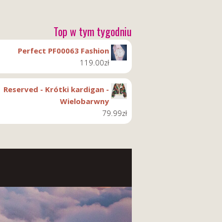
Top w tym tygodniu
Perfect PF00063 Fashion
119.00
zł
Reserved - Krótki kardigan -
Wielobarwny
79.99
zł