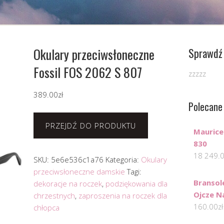
Okulary przeciwsłoneczne
Sprawdź 
Fossil FOS 2062 S 807
zzzzz
389.00
zł
Polecane
PRZEJDŹ DO PRODUKTU
Maurice
830
18 249.
SKU:
5e6e536c1a76
Kategoria:
Okulary
przeciwsłoneczne damskie
Tagi:
Bransol
dekoracje na roczek
,
podziękowania dla
Ojcze N
chrzestnych
,
zaproszenia na roczek dla
160.00
zł
chłopca