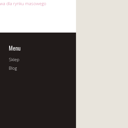
ywa dla rynku masowego
Menu
Sklep
Blog