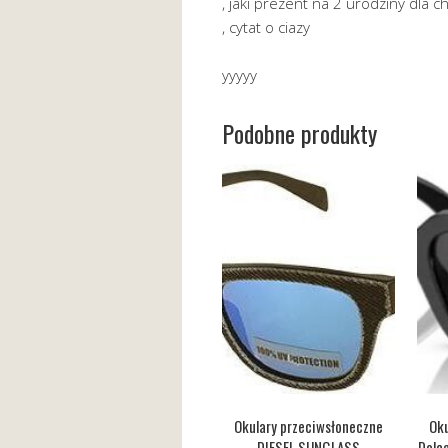
, jaki prezent na 2 urodziny dla c
, cytat o ciazy
yyyyy
Podobne produkty
Okulary przeciwsłoneczne
Oku
DIESEL SUNGLASS
Dolc