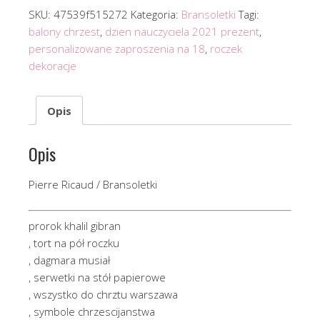
SKU:
47539f515272
Kategoria:
Bransoletki
Tagi:
balony chrzest
,
dzien nauczyciela 2021 prezent
,
personalizowane zaproszenia na 18
,
roczek
dekoracje
Opis
Opis
Pierre Ricaud / Bransoletki
prorok khalil gibran
, tort na pół roczku
, dagmara musiał
, serwetki na stół papierowe
, wszystko do chrztu warszawa
, symbole chrzescijanstwa