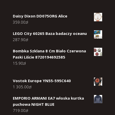
Daisy Dixon DD075ORG Alice
359.00
zł
LEGO City 60265 Baza badaczy oceanu
287.90
zł
Bombka Szklana 8 Cm Biało Czerwona
Paski Liście 8720194692585
15.90
zł
Vostok Europe YN55-595C640
1 305.00
zł
EMPORIO ARMANI EA7 włoska kurtka
puchowa NIGHT BLUE
719.00
zł