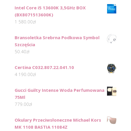
Intel Core i5 13600K 3,5GHz BOX
(BX8071513600K)
1 580.00
zł
Bransoletka Srebrna Podkowa Symbol
Szczęścia
50.40
zł
Certina C032.807.22.041.10
4 190.00
zł
Gucci Guilty Intense Woda Perfumowana
75Ml
779.00
zł
Okulary Przeciwsłoneczne Michael Kors
MK 1108 BASTIA 11084Z