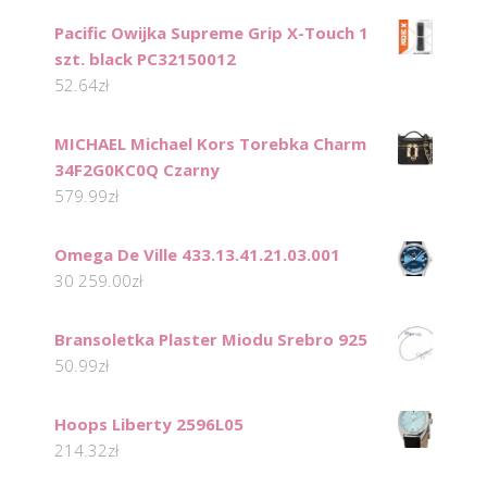
Pacific Owijka Supreme Grip X-Touch 1
szt. black PC32150012
52.64
zł
MICHAEL Michael Kors Torebka Charm
34F2G0KC0Q Czarny
579.99
zł
Omega De Ville 433.13.41.21.03.001
30 259.00
zł
Bransoletka Plaster Miodu Srebro 925
50.99
zł
Hoops Liberty 2596L05
214.32
zł