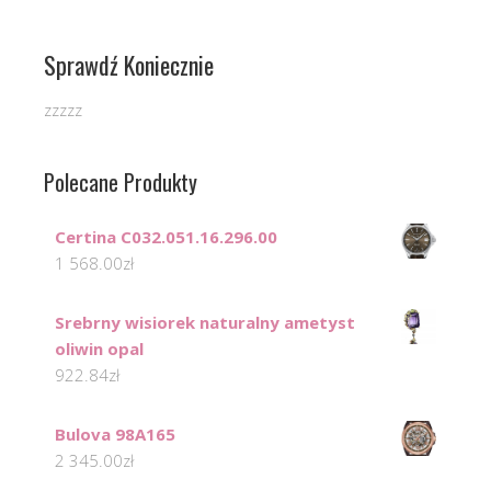
Sprawdź Koniecznie
zzzzz
Polecane Produkty
Certina C032.051.16.296.00
1 568.00
zł
Srebrny wisiorek naturalny ametyst
oliwin opal
922.84
zł
Bulova 98A165
2 345.00
zł