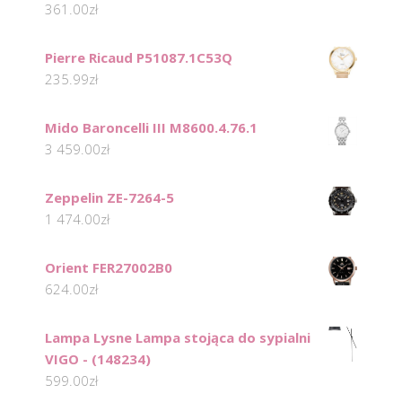
361.00
zł
Pierre Ricaud P51087.1C53Q
235.99
zł
Mido Baroncelli III M8600.4.76.1
3 459.00
zł
Zeppelin ZE-7264-5
1 474.00
zł
Orient FER27002B0
624.00
zł
Lampa Lysne Lampa stojąca do sypialni
VIGO - (148234)
599.00
zł