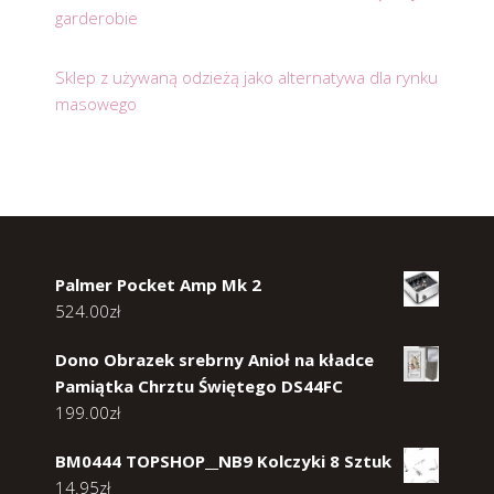
garderobie
Sklep z używaną odzieżą jako alternatywa dla rynku
masowego
Palmer Pocket Amp Mk 2
524.00
zł
Dono Obrazek srebrny Anioł na kładce
Pamiątka Chrztu Świętego DS44FC
199.00
zł
BM0444 TOPSHOP__NB9 Kolczyki 8 Sztuk
14.95
zł