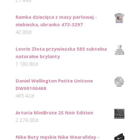
27.99
zł
Ramka dziecięca z masy perłowej -
niebieska, ubranko 473-3297
42.00
zł
Lovrin Złota przywieszka 585 subtelna
naturalne brylanty
1 180.80
zł
Daniel Wellington Petite Unitone
DW00100468
465.42
zł
Arturia MiniBrute 2S Noir Edition
2 279.00
zł
Nike Buty męskie Nike Wearallday -