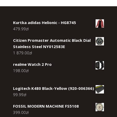
Kurtka adidas Helionic - HG8745
479.99
zł
Citizen Promaster Automatic Black Dial
Stainless Steel NY012583E
1 879.00
zł
realme Watch 2 Pro
198.00
zł
Logitech K480 Black-Yellow (920-006366)
99.99
zł
FOSSIL MODERN MACHINE FS5108
399.00
zł