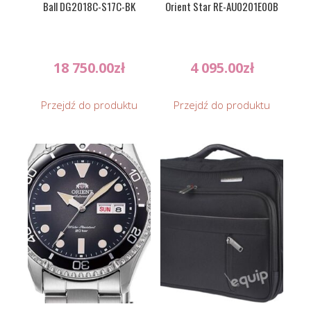
Ball DG2018C-S17C-BK
Orient Star RE-AU0201E00B
18 750.00
zł
4 095.00
zł
Przejdź do produktu
Przejdź do produktu