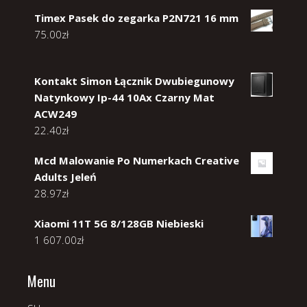
Timex Pasek do zegarka P2N721 16 mm
75.00
zł
Kontakt Simon Łącznik Dwubiegunowy
Natynkowy Ip-44 10Ax Czarny Mat
ACW249
22.40
zł
Mcd Malowanie Po Numerkach Creative
Adults Jeleń
28.97
zł
Xiaomi 11T 5G 8/128GB Niebieski
1 607.00
zł
Menu