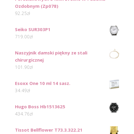
Ozdobnym (Zp078)
92.25
zł
Seiko SUR303P1
719.00
zł
Naszyjnik damski piękny ze stali
chirurgicznej
101.90
zł
Esoxx One 10 ml 14 sasz.
34.49
zł
Hugo Boss Hb1513625
434.76
zł
Tissot Bellflower T73.3.322.21