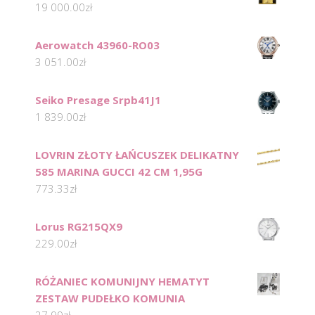
19 000.00
zł
Aerowatch 43960-RO03
3 051.00
zł
Seiko Presage Srpb41J1
1 839.00
zł
LOVRIN ZŁOTY ŁAŃCUSZEK DELIKATNY
585 MARINA GUCCI 42 CM 1,95G
773.33
zł
Lorus RG215QX9
229.00
zł
RÓŻANIEC KOMUNIJNY HEMATYT
ZESTAW PUDEŁKO KOMUNIA