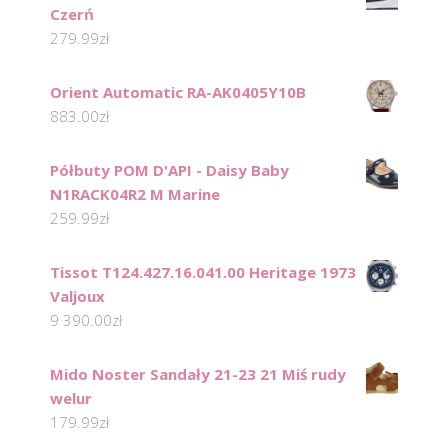
Czerń
279.99
zł
Orient Automatic RA-AK0405Y10B
883.00
zł
Półbuty POM D'API - Daisy Baby
N1RACK04R2 M Marine
259.99
zł
Tissot T124.427.16.041.00 Heritage 1973
Valjoux
9 390.00
zł
Mido Noster Sandały 21-23 21 Miś rudy
welur
179.99
zł