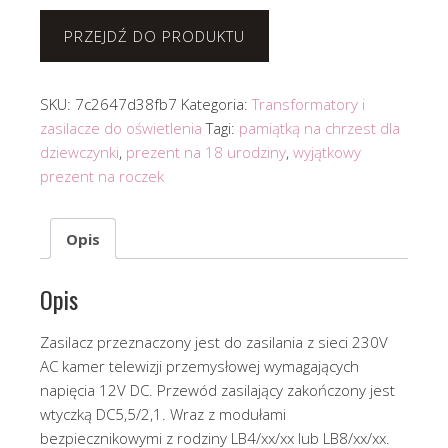
PRZEJDŹ DO PRODUKTU
SKU:
7c2647d38fb7
Kategoria:
Transformatory i
zasilacze do oświetlenia
Tagi:
pamiątką na chrzest dla
dziewczynki
,
prezent na 18 urodziny
,
wyjątkowy
prezent na roczek
Opis
Opis
Zasilacz przeznaczony jest do zasilania z sieci 230V
AC kamer telewizji przemysłowej wymagających
napięcia 12V DC. Przewód zasilający zakończony jest
wtyczką DC5,5/2,1. Wraz z modułami
bezpiecznikowymi z rodziny LB4/xx/xx lub LB8/xx/xx.