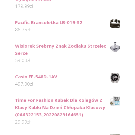
179.99
zł
Pacific Bransoletka LB-019-S2
86.75
zł
Wisiorek Srebrny Znak Zodiaku Strzelec
Serce
53.00
zł
Casio EF-548D-1AV
497.00
zł
Time For Fashion Kubek Dla Kolegów Z
Klasy Kubki Na Dzień Chłopaka Klasowy
(0A6322153_20220829164651)
29.99
zł