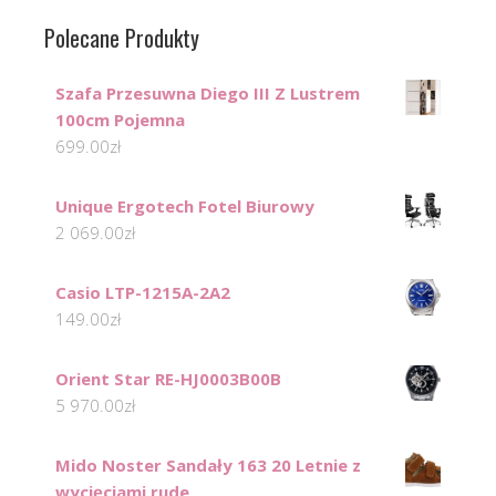
Polecane Produkty
Szafa Przesuwna Diego III Z Lustrem
100cm Pojemna
699.00
zł
Unique Ergotech Fotel Biurowy
2 069.00
zł
Casio LTP-1215A-2A2
149.00
zł
Orient Star RE-HJ0003B00B
5 970.00
zł
Mido Noster Sandały 163 20 Letnie z
wycięciami rude