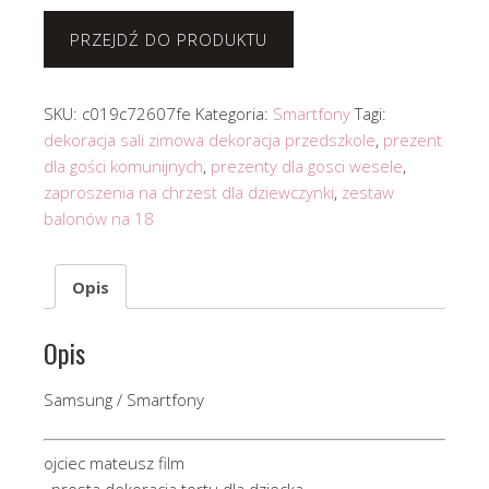
PRZEJDŹ DO PRODUKTU
SKU:
c019c72607fe
Kategoria:
Smartfony
Tagi:
dekoracja sali zimowa dekoracja przedszkole
,
prezent
dla gości komunijnych
,
prezenty dla gosci wesele
,
zaproszenia na chrzest dla dziewczynki
,
zestaw
balonów na 18
Opis
Opis
Samsung / Smartfony
ojciec mateusz film
, prosta dekoracja tortu dla dziecka