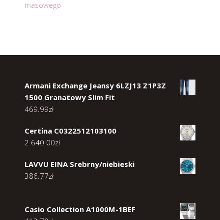
masowego
Armani Exchange Jeansy 6LZJ13 Z1P3Z
1500 Granatowy Slim Fit
469.99
zł
Certina C0322512103100
2 640.00
zł
LAVVU EINA Srebrny/niebieski
386.77
zł
Casio Collection A1000M-1BEF