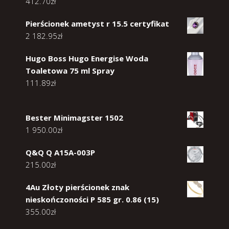
412.70
zł
Pierścionek ametyst r 15.5 certyfikat
2 182.95
zł
Hugo Boss Hugo Energise Woda
Toaletowa 75 ml Spray
111.89
zł
Bester Minimagster 1502
1 950.00
zł
Q&Q Q A15A-003P
215.00
zł
4Au Złoty pierścionek znak
nieskończoności P 585 gr. 0.86 (15)
355.00
zł