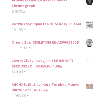
Armani Exchange AX1732 Banks
Chronograph
849.00
zł
VetPlus Synoquin Efa Duże Rasy 30 Tabl.
101.99
zł
Orient Star SKELETON RE-AZ0005S00B
11 175.00
zł
Lovrin Złoty naszyjnik 585 INFINITI
SERDUSZKO I KORALIKI 1,60g
834.43
zł
MICHAEL Michael Kors Torebka Maeve
30F2G5VT3L Różowy
1 089.00
zł