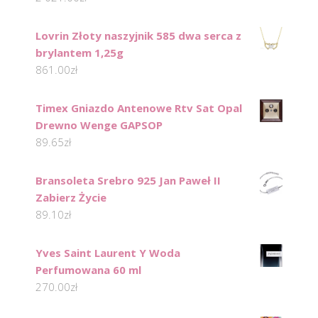
Lovrin Złoty naszyjnik 585 dwa serca z
brylantem 1,25g
861.00
zł
Timex Gniazdo Antenowe Rtv Sat Opal
Drewno Wenge GAPSOP
89.65
zł
Bransoleta Srebro 925 Jan Paweł II
Zabierz Życie
89.10
zł
Yves Saint Laurent Y Woda
Perfumowana 60 ml
270.00
zł