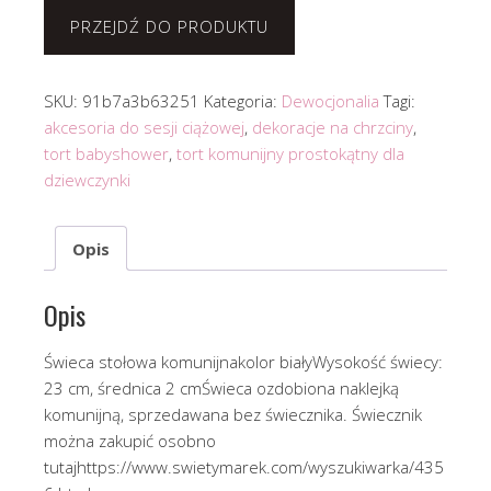
PRZEJDŹ DO PRODUKTU
SKU:
91b7a3b63251
Kategoria:
Dewocjonalia
Tagi:
akcesoria do sesji ciążowej
,
dekoracje na chrzciny
,
tort babyshower
,
tort komunijny prostokątny dla
dziewczynki
Opis
Opis
Świeca stołowa komunijnakolor białyWysokość świecy:
23 cm, średnica 2 cmŚwieca ozdobiona naklejką
komunijną, sprzedawana bez świecznika. Świecznik
można zakupić osobno
tutajhttps://www.swietymarek.com/wyszukiwarka/435