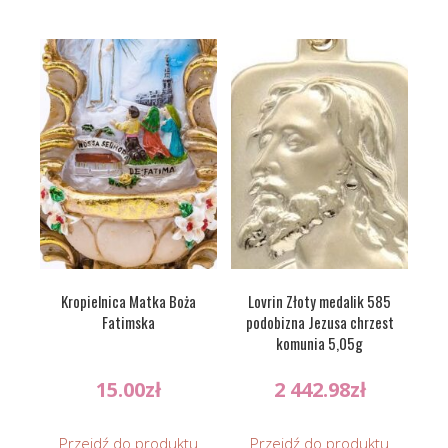
Kropielnica Matka Boża
Lovrin Złoty medalik 585
Fatimska
podobizna Jezusa chrzest
komunia 5,05g
15.00
zł
2 442.98
zł
Przejdź do produktu
Przejdź do produktu