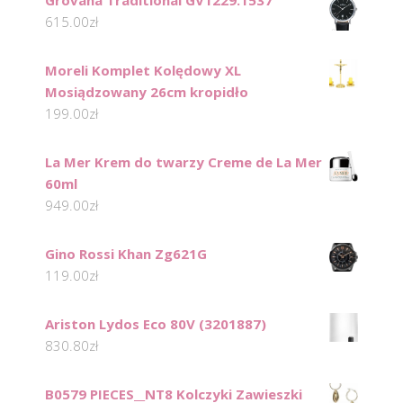
Grovana Traditional GV1229.1537
615.00
zł
Moreli Komplet Kolędowy XL
Mosiądzowany 26cm kropidło
199.00
zł
La Mer Krem do twarzy Creme de La Mer
60ml
949.00
zł
Gino Rossi Khan Zg621G
119.00
zł
Ariston Lydos Eco 80V (3201887)
830.80
zł
B0579 PIECES__NT8 Kolczyki Zawieszki