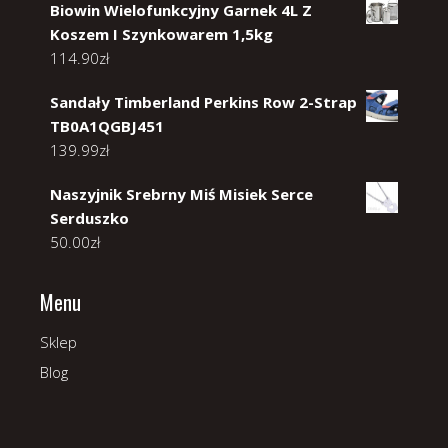
Biowin Wielofunkcyjny Garnek 4L Z
Koszem I Szynkowarem 1,5kg
114.90
zł
Sandały Timberland Perkins Row 2-Strap
TB0A1QGBJ451
139.99
zł
Naszyjnik Srebrny Miś Misiek Serce
Serduszko
50.00
zł
Menu
Sklep
Blog