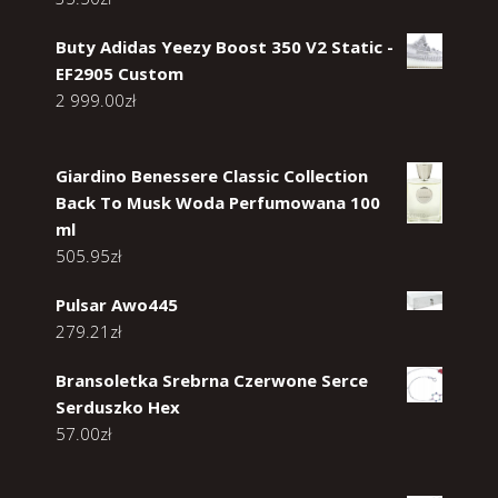
Buty Adidas Yeezy Boost 350 V2 Static -
EF2905 Custom
2 999.00
zł
Giardino Benessere Classic Collection
Back To Musk Woda Perfumowana 100
ml
505.95
zł
Pulsar Awo445
279.21
zł
Bransoletka Srebrna Czerwone Serce
Serduszko Hex
57.00
zł