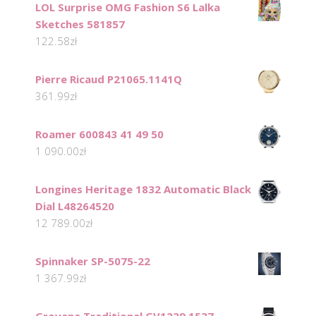
LOL Surprise OMG Fashion S6 Lalka
Sketches 581857
122.58
zł
Pierre Ricaud P21065.1141Q
361.99
zł
Roamer 600843 41 49 50
1 090.00
zł
Longines Heritage 1832 Automatic Black
Dial L48264520
12 789.00
zł
Spinnaker SP-5075-22
1 367.99
zł