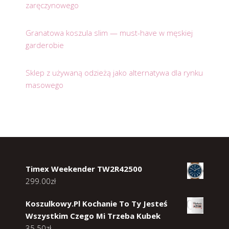
zaręczynowego
Granatowa koszula slim — must-have w męskiej
garderobie
Sklep z używaną odzieżą jako alternatywa dla rynku
masowego
Timex Weekender TW2R42500
299.00
zł
Koszulkowy.Pl Kochanie To Ty Jesteś
Wszystkim Czego Mi Trzeba Kubek
35.50
zł