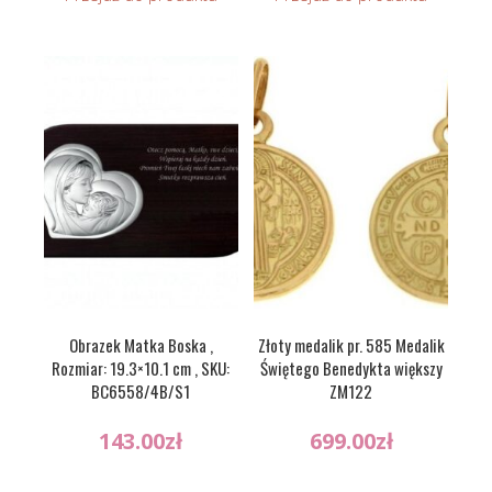
Obrazek Matka Boska ,
Złoty medalik pr. 585 Medalik
Rozmiar: 19.3×10.1 cm , SKU:
Świętego Benedykta większy
BC6558/4B/S1
ZM122
143.00
zł
699.00
zł