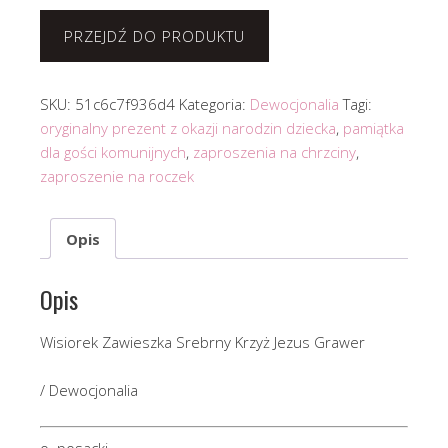
PRZEJDŹ DO PRODUKTU
SKU:
51c6c7f936d4
Kategoria:
Dewocjonalia
Tagi:
oryginalny prezent z okazji narodzin dziecka
,
pamiątka
dla gości komunijnych
,
zaproszenia na chrzciny
,
zaproszenie na roczek
Opis
Opis
Wisiorek Zawieszka Srebrny Krzyż Jezus Grawer
/ Dewocjonalia
o. posacki