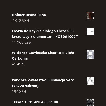
Hohner Bravo III 96
7 372.93
zł
Lovrin Kolczyki z białego złota 585
kwadraty z diamentami KO506100CT
11 960.52
zł
Wisiorek Zawieszka Literka H Biała
Cyrkonia
45.49
zł
Pandora Zawieszka Iluminacja Serc
(787247Nlcmx)
194.82
zł
Tissot T091.420.46.061.00