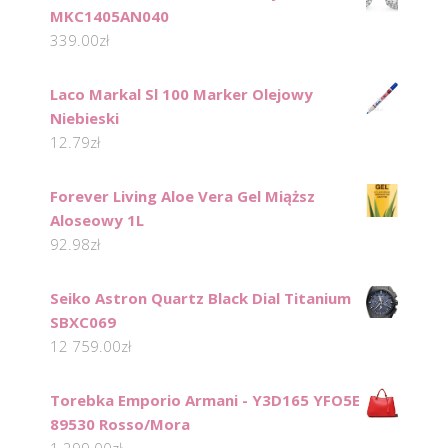
MKC1405AN040
339.00
zł
Laco Markal Sl 100 Marker Olejowy
Niebieski
12.79
zł
Forever Living Aloe Vera Gel Miąższ
Aloseowy 1L
92.98
zł
Seiko Astron Quartz Black Dial Titanium
SBXC069
12 759.00
zł
Torebka Emporio Armani - Y3D165 YFO5E
89530 Rosso/Mora