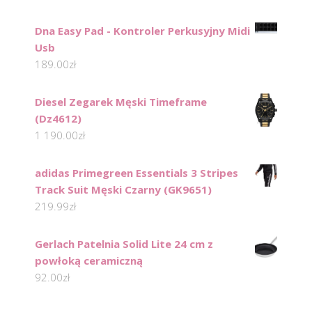
Dna Easy Pad - Kontroler Perkusyjny Midi
Usb
189.00
zł
Diesel Zegarek Męski Timeframe
(Dz4612)
1 190.00
zł
adidas Primegreen Essentials 3 Stripes
Track Suit Męski Czarny (GK9651)
219.99
zł
Gerlach Patelnia Solid Lite 24 cm z
powłoką ceramiczną
92.00
zł