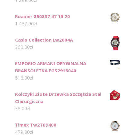
1 299.00
zł
Roamer 850837 47 15 20
1 487.00
zł
Casio Collection Lw2004A
360.00
zł
EMPORIO ARMANI ORYGINALNA
BRANSOLETKA EGS2918040
516.00
zł
Kolczyki Złote Drzewka Szczęścia Stal
Chirurgiczna
36.09
zł
Timex Tw2T89400
479.00
zł