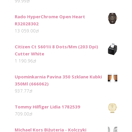
99.99
zł
Rado HyperChrome Open Heart
R32028302
13 059.00
zł
Citizen Ct S601Ii 8 Dots/Mm (203 Dpi)
Cutter White
1 190.96
zł
Upominkarnia Pavina 350 Szklane Kubki
350Ml (666062)
937.77
zł
Tommy Hilfiger Lidia 1782539
709.00
zł
Michael Kors Biżuteria - Kolczyki