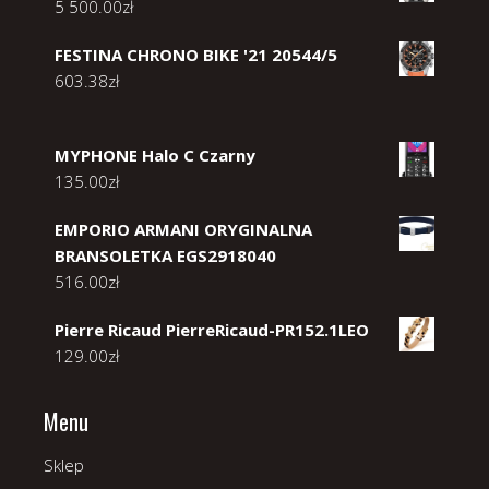
5 500.00
zł
FESTINA CHRONO BIKE '21 20544/5
603.38
zł
MYPHONE Halo C Czarny
135.00
zł
EMPORIO ARMANI ORYGINALNA
BRANSOLETKA EGS2918040
516.00
zł
Pierre Ricaud PierreRicaud-PR152.1LEO
129.00
zł
Menu
Sklep