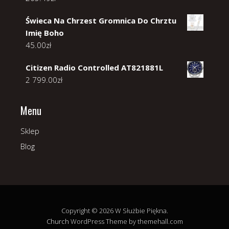
Świeca Na Chrzest Gromnica Do Chrztu
Imię Boho
45.00
zł
Citizen Radio Controlled AT821881L
2 799.00
zł
Menu
Sklep
Blog
Copyright © 2026 W Służbie Piękna.
Church
WordPress Theme by themehall.com