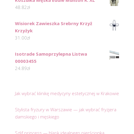
Koszulka Męska Eddie Munson R. XL
48.82
zł
Wisiorek Zawieszka Srebrny Krzyż
Krzyżyk
31.00
zł
Isotrade Samoprzylepna Listwa
00003455
24.89
zł
Jak wybrać klinikę medycyny estetycznej w Krakowie
Stylista fryzury w Warszawie — jak wybrać fryzjera
damskiego i męskiego
Szlif princess — blask idealnego pierścionka