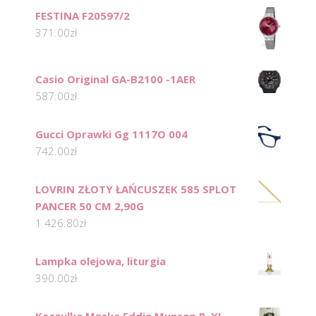
FESTINA F20597/2
371.00
zł
Casio Original GA-B2100 -1AER
587.00
zł
Gucci Oprawki Gg 1117O 004
742.00
zł
LOVRIN ZŁOTY ŁAŃCUSZEK 585 SPLOT
PANCER 50 CM 2,90G
1 426.80
zł
Lampka olejowa, liturgia
390.00
zł