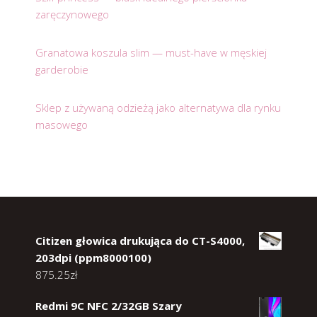
zaręczynowego
Granatowa koszula slim — must-have w męskiej
garderobie
Sklep z używaną odzieżą jako alternatywa dla rynku
masowego
Citizen głowica drukująca do CT-S4000,
203dpi (ppm8000100)
875.25
zł
Redmi 9C NFC 2/32GB Szary