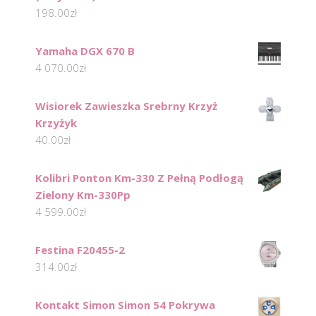
198.00
zł
Yamaha DGX 670 B
4 070.00
zł
Wisiorek Zawieszka Srebrny Krzyż
Krzyżyk
40.00
zł
Kolibri Ponton Km-330 Z Pełną Podłogą
Zielony Km-330Pp
4 599.00
zł
Festina F20455-2
314.00
zł
Kontakt Simon Simon 54 Pokrywa