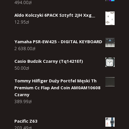
494.00
zł
Aldo Kolczyki 6PACK Sztyft 2JH Xxg__
12.95
zł
‌Yamaha PSR-EW425 - DIGITAL KEYBOARD
2 638.00
zł
Casio Budzik Czarny (Tq1421Ef)
50.00
zł
Tommy Hilfiger Duży Portfel Męski Th
Premium Cc Flap And Coin AM0AM10608
Czarny
389.99
zł
Pacific Z63
203.49
zł