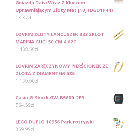
Gniazda Data Wraz Z Kluczem
Uprawniającym Złoty Mat [10] (DGD1P44)
13.87
zł
LOVRIN ZŁOTY ŁAŃCUSZEK 333 SPLOT
MARINA GUCI 50 CM 4,02G
1 408.50
zł
LOVRIN ZARĘCZYNOWY PIERŚCIONEK ZE
ZŁOTA Z DIAMENTEM 585
1 139.00
zł
Casio G-Shock GW-B5600-2ER
564.59
zł
LEGO DUPLO 10956 Park rozrywki
359.99
zł