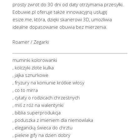
prosty zwrot do 30 dni od daty otrzymania przesyłki.
Eobuwie.pl oferuje także innowacyjną usługę
esize.me, która, dzięki skanerowi 3D, umożliwia
idealne dopasowanie obuwia bez mierzenia.
Roamer / Zegarki
muminki kolorowanki
, kolczyki zlote kulka
, jajka sznurkowe
, fryzury na komunie krótkie włosy
, co to mirra
, cytaty o rodzicach chrzestnych
, miś z róż na walentynki
, biblia superprodukcja
, poduszka z imieniem dla niemowlaka
, elegancką świeca do chrztu
, piekne gify na dzien dobry