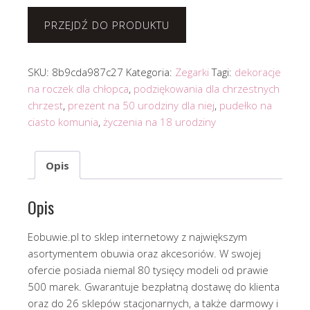
PRZEJDŹ DO PRODUKTU
SKU:
8b9cda987c27
Kategoria:
Zegarki
Tagi:
dekoracje
na roczek dla chłopca
,
podziękowania dla chrzestnych
chrzest
,
prezent na 50 urodziny dla niej
,
pudełko na
ciasto komunia
,
życzenia na 18 urodziny
Opis
Opis
Eobuwie.pl to sklep internetowy z największym
asortymentem obuwia oraz akcesoriów. W swojej
ofercie posiada niemal 80 tysięcy modeli od prawie
500 marek. Gwarantuje bezpłatną dostawę do klienta
oraz do 26 sklepów stacjonarnych, a także darmowy i