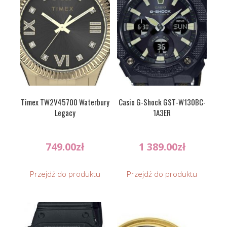
Timex TW2V45700 Waterbury
Casio G-Shock GST-W130BC-
Legacy
1A3ER
749.00
zł
1 389.00
zł
Przejdź do produktu
Przejdź do produktu