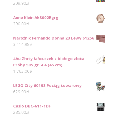
209.90
zł
Anne Klein Ak3002Rgrg
290.00
zł
Narożnik Fernando Donna 23 Lewy 61256
3 114.98
zł
4Au Złoty łańcuszek z białego złota
Próby 585 gr. 4.4 (45 cm)
1 763.00
zł
LEGO City 60198 Pociąg towarowy
629.99
zł
Casio DBC-611-1DF
285.00
zł