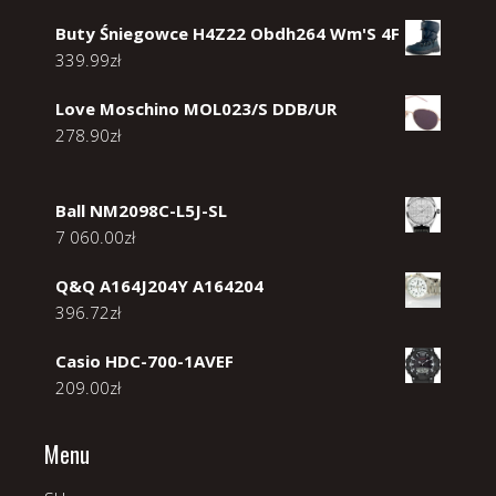
Buty Śniegowce H4Z22 Obdh264 Wm'S 4F
339.99
zł
Love Moschino MOL023/S DDB/UR
278.90
zł
Ball NM2098C-L5J-SL
7 060.00
zł
Q&Q A164J204Y A164204
396.72
zł
Casio HDC-700-1AVEF
209.00
zł
Menu