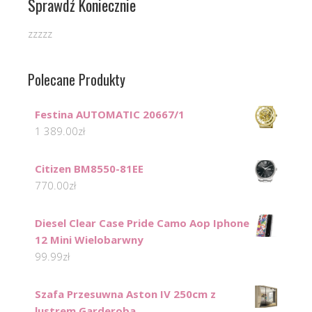
Sprawdź Koniecznie
zzzzz
Polecane Produkty
Festina AUTOMATIC 20667/1
1 389.00
zł
Citizen BM8550-81EE
770.00
zł
Diesel Clear Case Pride Camo Aop Iphone
12 Mini Wielobarwny
99.99
zł
Szafa Przesuwna Aston IV 250cm z
lustrem Garderoba