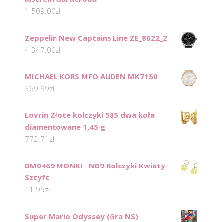
1 509.00
zł
Zeppelin New Captains Line ZE_8622_2
4 347.00
zł
MICHAEL KORS MFO AUDEN MK7150
369.99
zł
Lovrin Złote kolczyki 585 dwa koła
diamentowane 1,45 g
772.71
zł
BM0469 MONKI__NB9 Kolczyki Kwiaty
Sztyft
11.95
zł
Super Mario Odyssey (Gra NS)