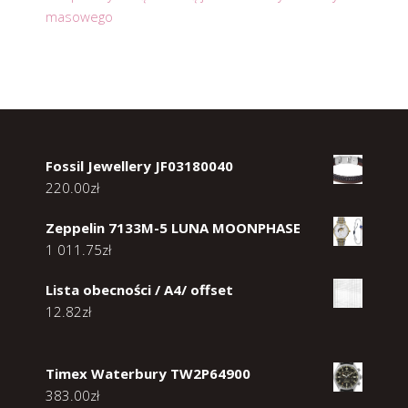
masowego
Fossil Jewellery JF03180040
220.00
zł
Zeppelin 7133M-5 LUNA MOONPHASE
1 011.75
zł
Lista obecności / A4/ offset
12.82
zł
Timex Waterbury TW2P64900
383.00
zł