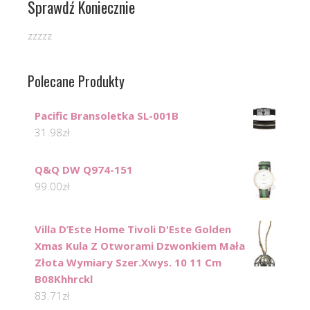
Sprawdź Koniecznie
zzzzz
Polecane Produkty
Pacific Bransoletka SL-001B
31.98
zł
Q&Q DW Q974-151
99.00
zł
Villa D’Este Home Tivoli D'Este Golden
Xmas Kula Z Otworami Dzwonkiem Mała
Złota Wymiary Szer.Xwys. 10 11 Cm
B08Khhrckl
83.71
zł