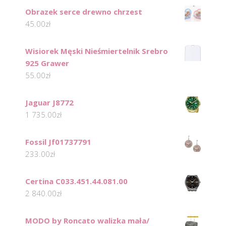
Obrazek serce drewno chrzest
45.00
zł
Wisiorek Męski Nieśmiertelnik Srebro
925 Grawer
55.00
zł
Jaguar J8772
1 735.00
zł
Fossil Jf01737791
233.00
zł
Certina C033.451.44.081.00
2 840.00
zł
MODO by Roncato walizka mała/