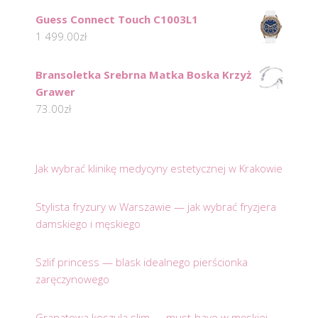
Guess Connect Touch C1003L1
1 499.00
zł
Bransoletka Srebrna Matka Boska Krzyż
Grawer
73.00
zł
Jak wybrać klinikę medycyny estetycznej w Krakowie
Stylista fryzury w Warszawie — jak wybrać fryzjera
damskiego i męskiego
Szlif princess — blask idealnego pierścionka
zaręczynowego
Granatowa koszula slim — must-have w męskiej