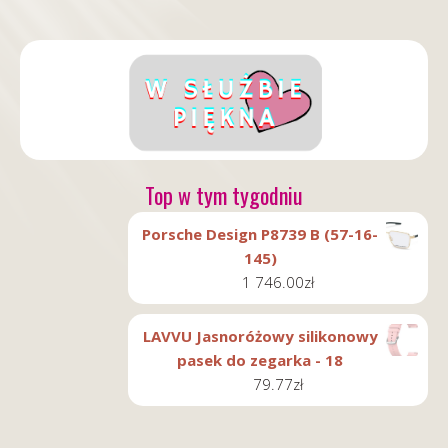
Top w tym tygodniu
Porsche Design P8739 B (57-16-
145)
1 746.00
zł
LAVVU Jasnoróżowy silikonowy
pasek do zegarka - 18
79.77
zł