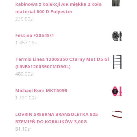
kabinowa z kolekcji AIR miękka 2 koła
materiał 600 D Polyester
230.00
zł
Festina F20545/1
1 457.16
zł
Termix Linea 1200x350 Czarny Mat D5 Gl
(LINEA1200350CMD5GL)
489.00
zł
Michael Kors MKT5099
1 331.00
zł
LOVRIN SREBRNA BRANSOLETKA 925
RZEMIEŃ DO KORALIKÓW 3,00G
81.19
zł