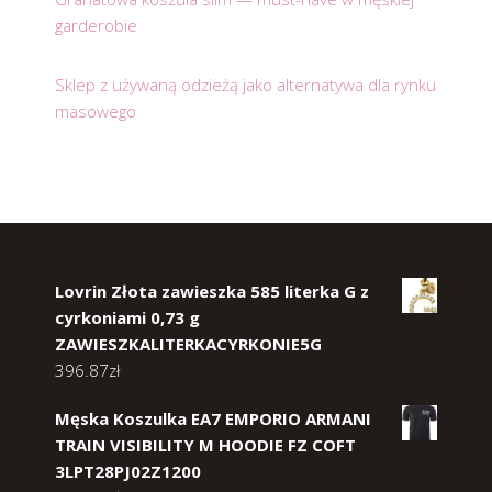
garderobie
Sklep z używaną odzieżą jako alternatywa dla rynku
masowego
Lovrin Złota zawieszka 585 literka G z
cyrkoniami 0,73 g
ZAWIESZKALITERKACYRKONIE5G
396.87
zł
Męska Koszulka EA7 EMPORIO ARMANI
TRAIN VISIBILITY M HOODIE FZ COFT
3LPT28PJ02Z1200