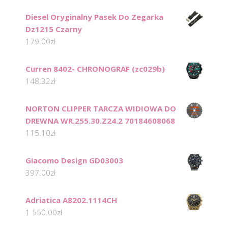
Diesel Oryginalny Pasek Do Zegarka
Dz1215 Czarny
179.00
zł
Curren 8402- CHRONOGRAF (zc029b)
148.32
zł
NORTON CLIPPER TARCZA WIDIOWA DO
DREWNA WR.255.30.Z24.2 70184608068
115.10
zł
Giacomo Design GD03003
397.00
zł
Adriatica A8202.1114CH
1 550.00
zł