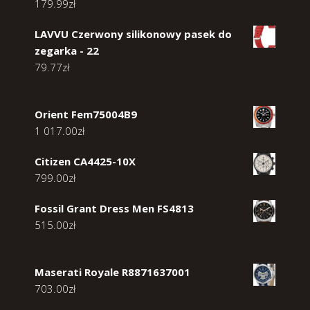
179.99
zł
LAVVU Czerwony silikonowy pasek do
zegarka - 22
79.77
zł
Orient Fem75004B9
1 017.00
zł
Citizen CA4425-10X
799.00
zł
Fossil Grant Dress Men FS4813
515.00
zł
Maserati Royale R8871637001
703.00
zł