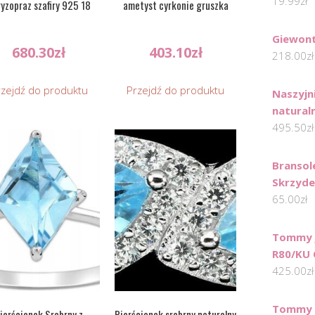
19.99
zł
yzopraz szafiry 925 18
ametyst cyrkonie gruszka
Giewont
680.30
zł
403.10
zł
218.00
zł
rzejdź do produktu
Przejdź do produktu
Naszyjn
natural
495.50
zł
Bransol
Skrzyde
65.00
zł
Tommy J
R80/KU 
425.00
zł
Tommy H
ierścionek Srebrny z
Pierścionek srebrny naturalny