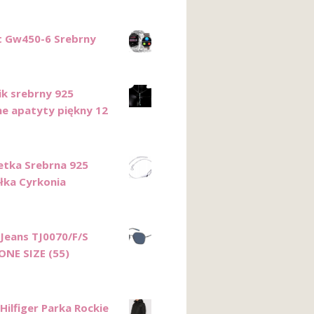
 Gw450-6 Srebrny
ik srebrny 925
ne apatyty piękny 12
etka Srebrna 925
łka Cyrkonia
eans TJ0070/F/S
ONE SIZE (55)
ilfiger Parka Rockie