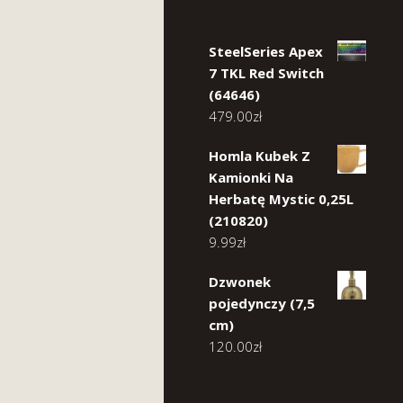
SteelSeries Apex
7 TKL Red Switch
(64646)
479.00
zł
Homla Kubek Z
Kamionki Na
Herbatę Mystic 0,25L
(210820)
9.99
zł
Dzwonek
pojedynczy (7,5
cm)
120.00
zł