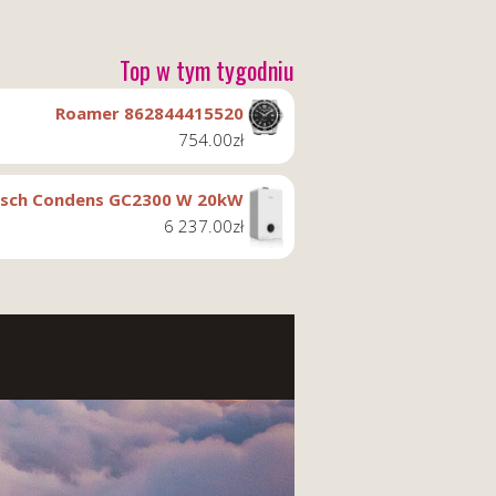
Top w tym tygodniu
Roamer 862844415520
754.00
zł
sch Condens GC2300 W 20kW
6 237.00
zł