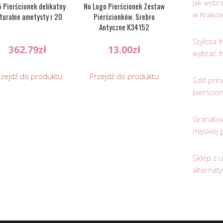
Jak wybr
 Pierścionek delikatny
No Logo Pierścionek Zestaw
w Krakow
turalne ametysty r 20
Pierścionków. Srebro
Antyczne K34152
Stylista
362.79
zł
13.00
zł
wybrać f
rzejdź do produktu
Przejdź do produktu
Szlif pr
pierścio
Granatow
męskiej 
Sklep z 
alternat