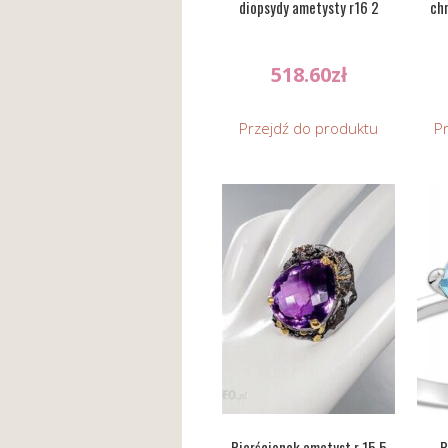
diopsydy ametysty r16 2
chr
518.60
zł
Przejdź do produktu
P
Pierścionek ametyst r 15.5
P