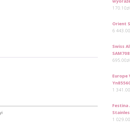
wyoraż
170.10
zł
Orient 
6 443.0
Swiss Al
SAM708
695.00
zł
Europe 
Yn8556
1 341.0
Festina 
yi
Stainle
1 029.0