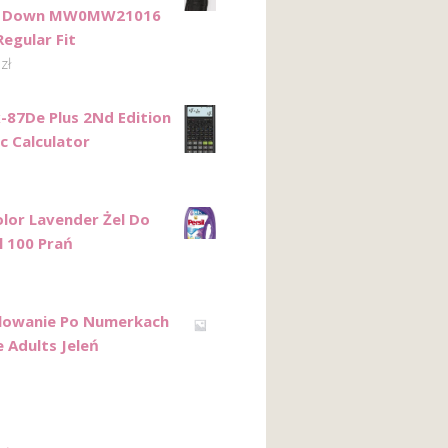
r Down MW0MW21016
egular Fit
0
zł
x-87De Plus 2Nd Edition
ic Calculator
olor Lavender Żel Do
l 100 Prań
lowanie Po Numerkach
 Adults Jeleń