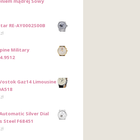
eniem mądrej Sowy
Star RE-AY0002S00B
0
zł
pine Military
4.9512
Vostok Gaz14 Limousine
0A518
0
zł
Automatic Silver Dial
ss Steel F68451
0
zł