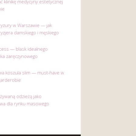
ać klinikę medycyny estetycznej
ie
 fryzury w Warszawie — jak
ryzjera damskiego i męskiego
incess — blask idealnego
nka zaręczynowego
a koszula slim — must-have w
garderobie
używaną odzieżą jako
ywa dla rynku masowego