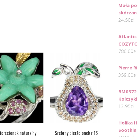
Mała p
skórzan
24.50
zł
Atlantic
COZYTO
780.00
zł
Pierre 
359.00
zł
BM0372
Kolczyki
13.95
zł
Holika 
Soothin
ierścionek naturalny
Srebrny pierścionek r 16