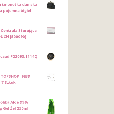
ortmonetka damska
a pojemna bigiel
 Centrala Sterująca
UCH [500090]
Ricaud P22093.1114Q
 TOPSHOP__NB9
 7 Sztuk
Holika Aloe 99%
g Gel Żel 250ml