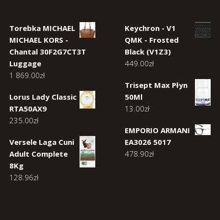
Torebka MICHAEL
Keychron - V1
MICHAEL KORS -
QMK - Frosted
Chantal 30F2G7CT3T
Black (V1Z3)
Luggage
449.00
zł
1 869.00
zł
Trisept Max Płyn
Lorus Lady Classic
50Ml
RTA50AX9
13.00
zł
235.00
zł
EMPORIO ARMANI
Versele Laga Cuni
EA3026 5017
Adult Complete
478.90
zł
8Kg
128.96
zł