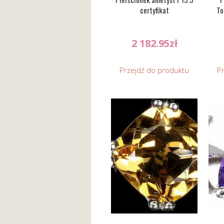
certyfikat
To
2 182.95
zł
Przejdź do produktu
P