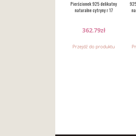
Pierścionek 925 delikatny
925
naturalne cytryny r 17
na
362.79
zł
Przejdź do produktu
P