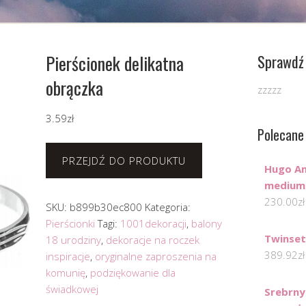
Pierścionek delikatna
Sprawdź 
obrączka
zzzzz
3.59
zł
Polecane
PRZEJDŹ DO PRODUKTU
Hugo Am
medium
230.00
zł
SKU:
b899b30ec800
Kategoria:
Pierścionki
Tagi:
1001dekoracji
,
balony
Twinset
18 urodziny
,
dekoracje na roczek
389.92
zł
inspiracje
,
oryginalne zaproszenia na
komunię
,
podziękowanie dla
świadkowej
Srebrny