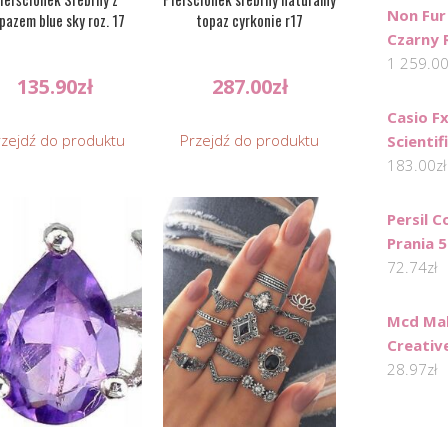
Non Fu
pazem blue sky roz. 17
topaz cyrkonie r17
Czarny R
1 259.0
135.90
zł
287.00
zł
Casio F
rzejdź do produktu
Przejdź do produktu
Scientif
183.00
zł
Persil C
Prania 5
72.74
zł
Mcd Ma
Creative
28.97
zł