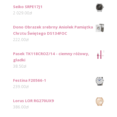
Seiko SRPE17J1
2 029.00
zł
Dono Obrazek srebrny Aniołek Pamiątka
Chrztu Świętego DS134FOC
222.00
zł
Pasek TK118CROZ/14 - ciemny różowy,
gładki
38.50
zł
Festina F20566-1
239.00
zł
Lorus LOR RG270UX9
386.00
zł