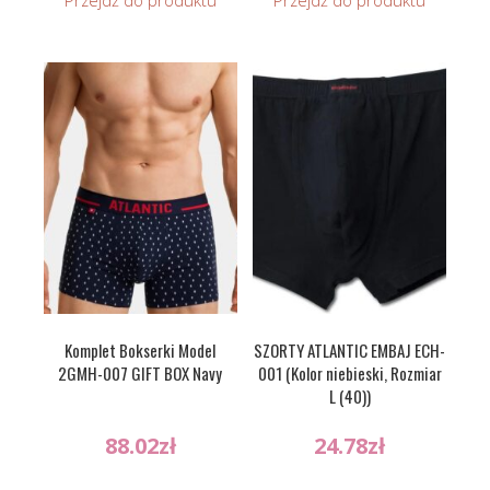
Przejdź do produktu
Przejdź do produktu
Komplet Bokserki Model
SZORTY ATLANTIC EMBAJ ECH-
2GMH-007 GIFT BOX Navy
001 (Kolor niebieski, Rozmiar
L (40))
88.02
zł
24.78
zł