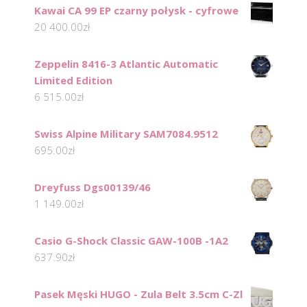
Kawai CA 99 EP czarny połysk - cyfrowe
20 400.00
zł
Zeppelin 8416-3 Atlantic Automatic
Limited Edition
6 515.00
zł
Swiss Alpine Military SAM7084.9512
695.00
zł
Dreyfuss Dgs00139/46
1 149.00
zł
Casio G-Shock Classic GAW-100B -1A2
637.90
zł
Pasek Męski HUGO - Zula Belt 3.5cm C-Zl