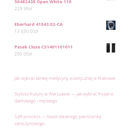
50482438 Open White 110
229.99
zł
Eberhard 41043.02-CA
13 630.00
zł
Pasek Cluse CS1401101011
200.00
zł
Jak wybrać klinikę medycyny estetycznej w Krakowie
Stylista fryzury w Warszawie — jak wybrać fryzjera
damskiego i męskiego
Szlif princess — blask idealnego pierścionka
zaręczynowego