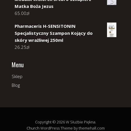
Matka Boża Jezus
65.00
zł
Pharmaceris H-SENSITONIN
Specjalistyczny Szampon Kojący do
skóry wrażliwej 250ml
26.25
zł
Menu
Sklep
Blog
Copyright © 2026 W Służbie Piękna.
Church
WordPress Theme by themehall.com