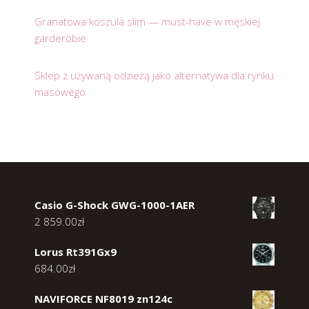
Granatowa koszula slim — must-have w męskiej
garderobie
Sklep z używaną odzieżą jako alternatywa dla rynku
masowego
Casio G-Shock GWG-1000-1AER
2 859.00
zł
Lorus Rt391Gx9
684.00
zł
NAVIFORCE NF8019 zn124c