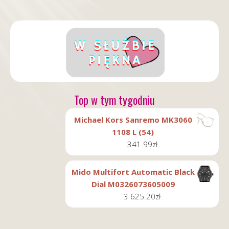
Top w tym tygodniu
Michael Kors Sanremo MK3060
1108 L (54)
341.99
zł
Mido Multifort Automatic Black
Dial M0326073605009
3 625.20
zł