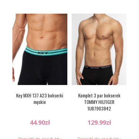
Key MXH 137 A23 bokserki
Komplet 3 par bokserek
męskie
TOMMY HILFIGER
1U87903842
44.90
zł
129.99
zł