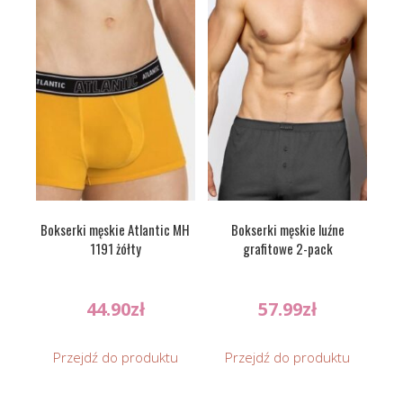
Bokserki męskie Atlantic MH
Bokserki męskie luźne
1191 żółty
grafitowe 2-pack
44.90
zł
57.99
zł
Przejdź do produktu
Przejdź do produktu