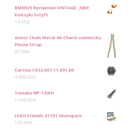
BM0825 Reclaimed VINTAGE__NB9
Kolczyki Sztyft
14.95
zł
Guess Chain Metal 4G Charm zawieszka
Phone Strap
60.09
zł
Certina C032.607.11.091.00
4 590.00
zł
Yamaha NP-12WH
1 049.00
zł
LEGO Friends 41751 Skatepark
159.99
zł