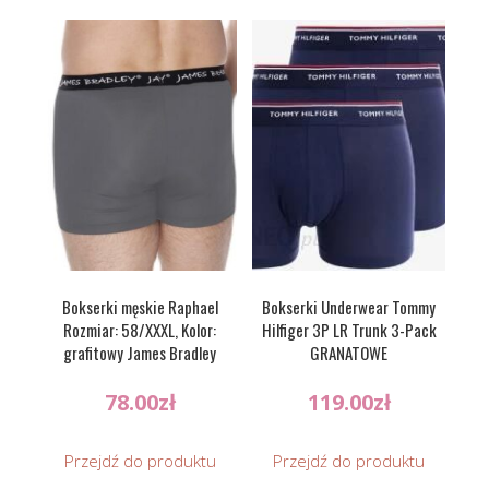
Bokserki męskie Raphael
Bokserki Underwear Tommy
Rozmiar: 58/XXXL, Kolor:
Hilfiger 3P LR Trunk 3-Pack
grafitowy James Bradley
GRANATOWE
78.00
zł
119.00
zł
Przejdź do produktu
Przejdź do produktu