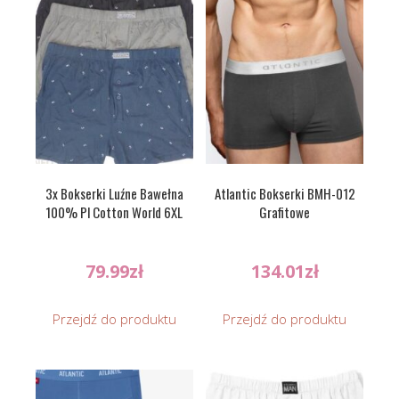
3x Bokserki Luźne Bawełna
Atlantic Bokserki BMH-012
100% Pl Cotton World 6XL
Grafitowe
79.99
zł
134.01
zł
Przejdź do produktu
Przejdź do produktu