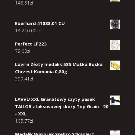
146.51
zł
Eberhard 41038.01 CU
14 210.00
zł
Perfect LP223
79.00
zł
Lovrin Złoty medalik 585 Matka Boska
Chrzest Komunia 0,80g
399.41
zł
LAVVU XXL Granatowy szyty pasek
TAILOR z luksusowej skóry Top Grain - 20
- XXL
105.77
zł
Medalik Wisiorek Srebro Szkaplerz