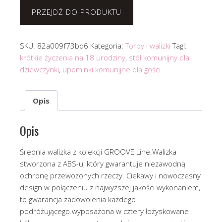
PRZEJDŹ DO PRODUKTU
SKU:
82a009f73bd6
Kategoria:
Torby i walizki
Tagi:
krótkie życzenia na 18 urodziny
,
stół komunijny dla
dziewczynki
,
upominki komunijne dla gości
Opis
Opis
Średnia walizka z kolekcji GROOVE Line.Walizka
stworzona z ABS-u, który gwarantuje niezawodną
ochronę przewożonych rzeczy. Ciekawy i nowoczesny
design w połączeniu z najwyższej jakości wykonaniem,
to gwarancja zadowolenia każdego
podróżującego.wyposażona w cztery łożyskowane