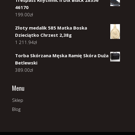
46170
199.00
zł
Złoty medalik 585 Matka Boska
Dzieciątko Chrzest 2,38g
1 211.94
zł
Torba Skórzana Męska Ramię Skóra Duża
Betlewski
389.00
zł
Menu
Sklep
Blog