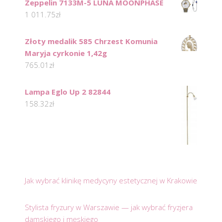
Zeppelin 7133M-5 LUNA MOONPHASE
1 011.75
zł
Złoty medalik 585 Chrzest Komunia
Maryja cyrkonie 1,42g
765.01
zł
Lampa Eglo Up 2 82844
158.32
zł
Jak wybrać klinikę medycyny estetycznej w Krakowie
Stylista fryzury w Warszawie — jak wybrać fryzjera
damskiego i męskiego