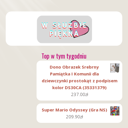
Top w tym tygodniu
Dono Obrazek Srebrny
Pamiątka I Komunii dla
dziewczynki prostokąt z podpisem
kolor DS30CA (35331379)
237.00
zł
Super Mario Odyssey (Gra NS)
209.90
zł