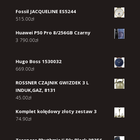
Fossil JACQUELINE ES5244
515.00
zł
Huawei P50 Pro 8/256GB Czarny
3 790.00
zł
Hugo Boss 1530032
669.00
zł
ROSSNER CZAJNIK GWIZDEK 3 L
INDUK,GAZ, 8131
45.00
zł
Komplet kolędowy złoty zestaw 3
74.90
zł
Trespass Rhythmic Ii Dlx Black 28356