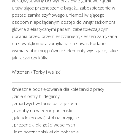
kółka;wysuwany uchwyt oraz dwie gumowe rączki
ułatwiające przenoszenie bagażu;zabezpieczenie w
postaci zamka szyfrowego uniemożliwiającego
osobom niepożądanym dostęp do wnętrza;komora
główna z elastycznymi pasami zabezpieczającymi
ubrania przed przemieszczaniem;kieszeń zamykana
na suwak;komora zamykana na suwak.Podane
wymiary obejmują również elementy wystające, takie
jak rączki czy kółka.
Wittchen / Torby i walizki
śmieszne podziękowania dla koleżanki z pracy
, zioła siostry hildegardy
, zmartwychwstanie pana jezusa
, ozdoby na wieczor panienski
, jak udekorować stół na przyjęcie
, prezenciki dla gości weselnych
, logo poczty polskiej do pobrania