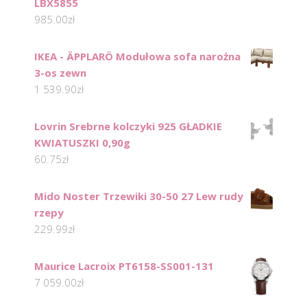
LBX5855
985.00
zł
IKEA - ÄPPLARÖ Modułowa sofa narożna
3-os zewn
1 539.90
zł
Lovrin Srebrne kolczyki 925 GŁADKIE
KWIATUSZKI 0,90g
60.75
zł
Mido Noster Trzewiki 30-50 27 Lew rudy
rzepy
229.99
zł
Maurice Lacroix PT6158-SS001-131
7 059.00
zł