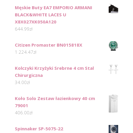
Męskie Buty EA7 EMPORIO ARMANI
BLACK&WHITE LACES U
X8X027XK050A120
644.99
zł
Citizen Promaster BN015818X
1 224.47
zł
Kolczyki Krzyżyki Srebrne 4 cm Stal
Chirurgiczna
34.00
zł
Koło Solo Zestaw łazienkowy 40 cm
79001
406.00
zł
Spinnaker SP-5075-22