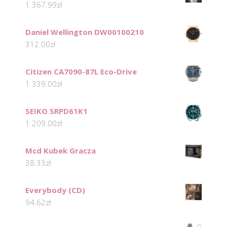
1 367.99
zł
Daniel Wellington DW00100210
312.00
zł
Citizen CA7090-87L Eco-Drive
1 339.00
zł
SEIKO SRPD61K1
1 209.00
zł
Mcd Kubek Gracza
38.33
zł
Everybody (CD)
94.62
zł