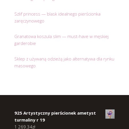
Szlif princess — blask idealnego pierścionka
zaręczynowego
Granatowa koszula slim — must-have w męskiej
garderobie
Sklep z używaną odzieżą jako alternatywa dla rynku
masowego
925 Artystyczny pierścionek ametyst
turmaliny r 19
1 269.34
zł