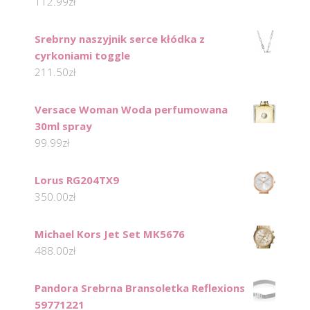
112.99
zł
Srebrny naszyjnik serce kłódka z
cyrkoniami toggle
211.50
zł
Versace Woman Woda perfumowana
30ml spray
99.99
zł
Lorus RG204TX9
350.00
zł
Michael Kors Jet Set MK5676
488.00
zł
Pandora Srebrna Bransoletka Reflexions
59771221