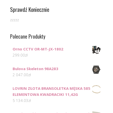
Sprawdź Koniecznie
zzzzz
Polecane Produkty
Orno CCTV OR-MT-JX-1802
299.00
zł
Bulova Skeleton 98A283
2 047.00
zł
LOVRIN ZŁOTA BRANSOLETKA MĘSKA 585
ELEMENTOWA KWADRACIKI 11,42G
5 134.03
zł