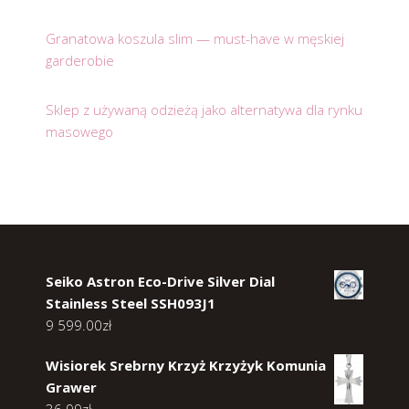
Granatowa koszula slim — must-have w męskiej
garderobie
Sklep z używaną odzieżą jako alternatywa dla rynku
masowego
Seiko Astron Eco-Drive Silver Dial
Stainless Steel SSH093J1
9 599.00
zł
Wisiorek Srebrny Krzyż Krzyżyk Komunia
Grawer