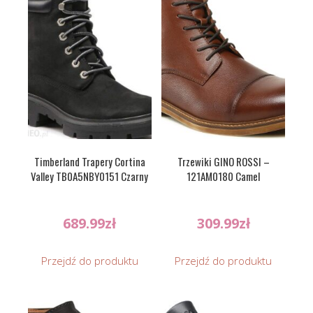
Timberland Trapery Cortina
Trzewiki GINO ROSSI –
Valley TB0A5NBY0151 Czarny
121AM0180 Camel
689.99
zł
309.99
zł
Przejdź do produktu
Przejdź do produktu