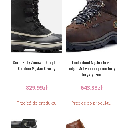
Sorel Buty Zimowe Ocieplane
Timberland Męskie białe
Caribou Męskie Czarny
Ledge Mid wodoodporne buty
turystyczne
829.99
zł
643.33
zł
Przejdź do produktu
Przejdź do produktu