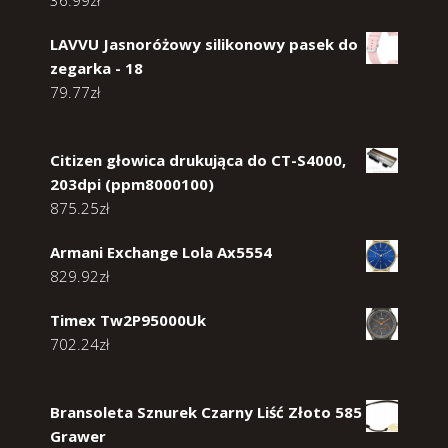
36.99
zł
LAVVU Jasnoróżowy silikonowy pasek do
zegarka - 18
79.77
zł
Citizen głowica drukująca do CT-S4000,
203dpi (ppm8000100)
875.25
zł
Armani Exchange Lola Ax5554
829.92
zł
Timex Tw2P95000Uk
702.24
zł
Bransoleta Sznurek Czarny Liść Złoto 585
Grawer