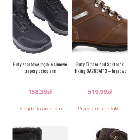
Buty sportowe męskie zimowe
Buty Timberland Splitrock
trapery ocieplane
Hiking 0A2N3AF13 – brązowe
158.39
zł
519.99
zł
Przejdź do produktu
Przejdź do produktu