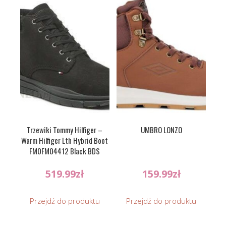
Trzewiki Tommy Hilfiger –
UMBRO LONZO
Warm Hilfiger Lth Hybrid Boot
FM0FM04412 Black BDS
519.99
zł
159.99
zł
Przejdź do produktu
Przejdź do produktu