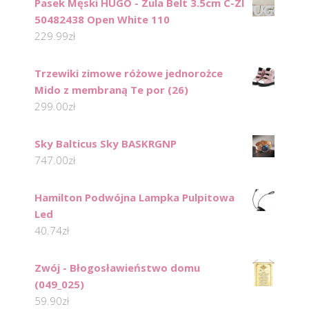
Pasek Męski HUGO - Zula Belt 3.5cm C-Zl
50482438 Open White 110
229.99
zł
Trzewiki zimowe różowe jednorożce
Mido z membraną Te por (26)
299.00
zł
Sky Balticus Sky BASKRGNP
747.00
zł
Hamilton Podwójna Lampka Pulpitowa
Led
40.74
zł
Zwój - Błogosławieństwo domu
(049_025)
59.90
zł