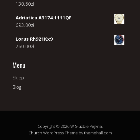
130.50
zł
Adriatica A3174.1111QF
693.00
zł
Lorus Rh921Kx9
260.00
zł
Menu
Sklep
Blog
Copyright © 2026 W Służbie Piękna.
Church
WordPress Theme by themehall.com