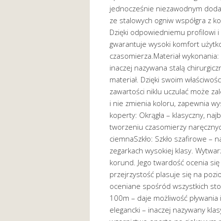
jednocześnie niezawodnym dodat
ze stalowych ogniw współgra z ko
Dzięki odpowiedniemu profilowi i
gwarantuje wysoki komfort użyt
czasomierza.Materiał wykonania: S
inaczej nazywana stalą chirurgicz
materiał. Dzięki swoim właściwo
zawartości niklu uczulać może za
i nie zmienia koloru, zapewnia wy
koperty: Okrągła – klasyczny, naj
tworzeniu czasomierzy naręcznyc
ciemnaSzkło: Szkło szafirowe – n
zegarkach wysokiej klasy. Wytwarz
korund. Jego twardość ocenia się
przejrzystość plasuje się na pozi
oceniane spośród wszystkich s
100m – daje możliwość pływania 
elegancki – inaczej nazywany kla