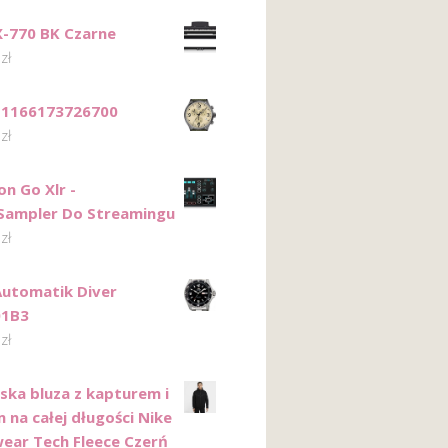
X-770 BK Czarne
0
zł
T1166173726700
0
zł
on Go Xlr -
Sampler Do Streamingu
0
zł
Automatik Diver
01B3
0
zł
ska bluza z kapturem i
 na całej długości Nike
ear Tech Fleece Czerń