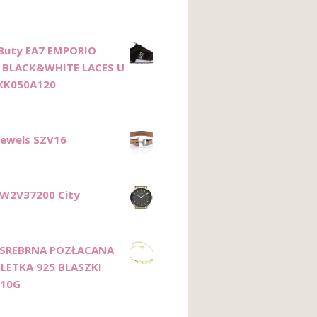
Buty EA7 EMPORIO
 BLACK&WHITE LACES U
XK050A120
Jewels SZV16
W2V37200 City
 SREBRNA POZŁACANA
LETKA 925 BLASZKI
,10G