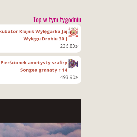
Top w tym tygodniu
kubator Klujnik Wylęgarka Jaj
Wylęgu Drobiu 30 J
236.83
zł
Pierścionek ametysty szafiry
Songea granaty r 14
493.90
zł