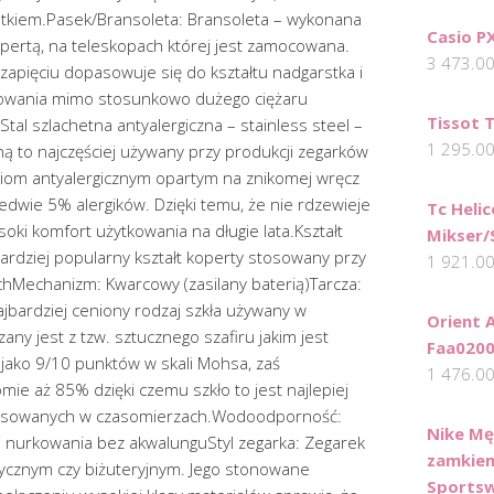
kiem.Pasek/Bransoleta: Bransoleta – wykonana
Casio P
pertą, na teleskopach której jest zamocowana.
3 473.0
 zapięciu dopasowuje się do kształtu nadgarstka i
kowania mimo stosunkowo dużego ciężaru
Tissot 
tal szlachetna antyalergiczna – stainless steel –
1 295.0
ną to najczęściej używany przy produkcji zegarków
ściom antyalergicznym opartym na znikomej wręcz
ledwie 5% alergików. Dzięki temu, że nie rdzewieje
Tc Helic
soki komfort użytkowania na długie lata.Kształt
Mikser/
bardziej popularny kształt koperty stosowany przy
1 921.0
hMechanizm: Kwarcowy (zasilany baterią)Tarcza:
ajbardziej ceniony rodzaj szkła używany w
Orient 
any jest z tzw. sztucznego szafiru jakim jest
Faa020
 jako 9/10 punktów w skali Mohsa, zaś
1 476.0
omie aż 85% dzięki czemu szkło to jest najlepiej
tosowanych w czasomierzach.Wodoodporność:
Nike Mę
i nurkowania bez akwalunguStyl zegarka: Zegarek
zamkiem
sycznym czy biżuteryjnym. Jego stonowane
Sportsw