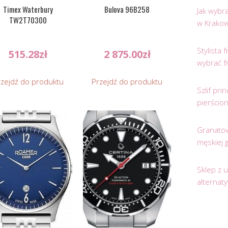
Timex Waterbury
Bulova 96B258
Jak wybr
TW2T70300
w Krakow
Stylista
515.28
zł
2 875.00
zł
wybrać f
rzejdź do produktu
Przejdź do produktu
Szlif pr
pierścio
Granatow
męskiej 
Sklep z 
alternat