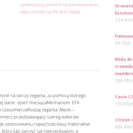
symboliczny prezent na bierzmowanie
,
Granat
zaproszenia na chrzest święty
listono
134.50
zł
Fielman
99.00
zł
Mido B
trzewik
membran
299.00
zł
zone na tarczy zegarka, za pomocą którego
Casio L
ej dacie: dzień miesiącaMechanizm: ETA
159.00
zł
a czasomierzaRodzaj zegarka: Męski –
omierz przedstawiający szereg walorów
Citizen
ięki zastosowaniu najwyższej klasy materiałów
866.49
zł
który lubi cieszyć się nietuzinkowym, a