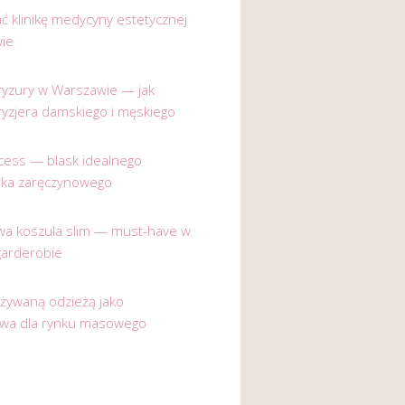
ać klinikę medycyny estetycznej
ie
 fryzury w Warszawie — jak
ryzjera damskiego i męskiego
incess — blask idealnego
nka zaręczynowego
a koszula slim — must-have w
garderobie
używaną odzieżą jako
ywa dla rynku masowego