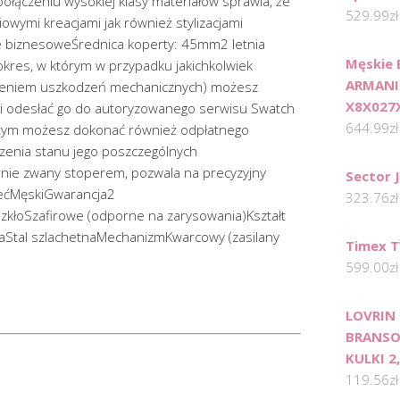
ołączeniu wysokiej klasy materiałów sprawia, że
529.99
zł
owymi kreacjami jak również stylizacjami
e biznesoweŚrednica koperty: 45mm2 letnia
Męskie 
kres, w którym w przypadku jakichkolwiek
ARMANI
czeniem uszkodzeń mechanicznych) możesz
X8X027
i i odesłać go do autoryzowanego serwisu Swatch
644.99
zł
 tym możesz dokonać również odpłatnego
zenia stanu jego poszczególnych
nie zwany stoperem, pozwala na precyzyjny
Sector 
łećMęskiGwarancja2
323.76
zł
zkłoSzafirowe (odporne na zarysowania)Kształt
aStal szlachetnaMechanizmKwarcowy (zasilany
Timex T
599.00
zł
LOVRIN
BRANSO
KULKI 2
119.56
zł