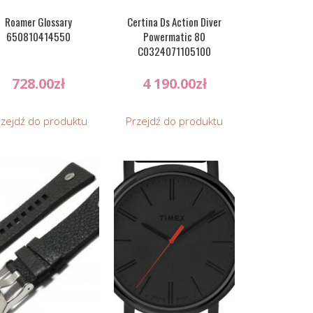
Roamer Glossary
Certina Ds Action Diver
650810414550
Powermatic 80
C0324071105100
728.00
zł
4 190.00
zł
rzejdź do produktu
Przejdź do produktu