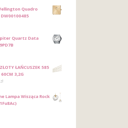
Wellington Quadro
e DW00100485
upiter Quartz Data
9PD7B
 ZŁOTY ŁAŃCUSZEK 585
 60CM 3,2G
5
zł
ne Lampa Wisząca Rock
1Fu8Ac)