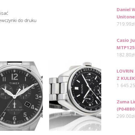
Daniel 
isać
Uniton
iewczynki do druku
719.99
zł
Casio J
MTP125
182.80
zł
LOVRIN
Z KULEK
1 645.2
Zuma Li
(P04880
299.00
zł