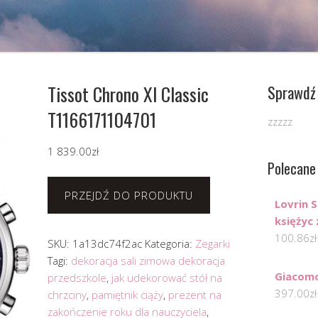
Tissot Chrono Xl Classic
Sprawdź 
T1166171104701
zzzzz
1 839.00
zł
Polecane
PRZEJDŹ DO PRODUKTU
Lovrin 
księżyc
100.86
zł
SKU:
1a13dc74f2ac
Kategoria:
Zegarki
Tagi:
dekoracja sali zimowa dekoracja
Giacom
przedszkole
,
jak udekorować stół na
397.00
zł
chrzciny
,
pamiętnik ciąży
,
prezent na
zakończenie roku dla nauczyciela
,