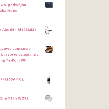
owa, podwójna
szka Nobo
n Abc 064 Bl (23863)
rązowe sportowe
i brązowe ocieplane z
ą Te-Por (30)
TP-1165A-1C2
 Cbm 910Ii Rs232