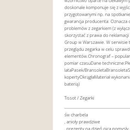
wzornictwo oparte na ciekawym p
doskonale komponuje się z wyjści
przygotowanymi np. na spotkani
gwarancja producenta: Oznacza o
problemów z zegarkiem (z wyłą
skorzystać z prawa do reklamacj
Group w Warszawie. W serwisie
przeglądu zegarka w celu sprawd
elementów.Chronograf – popular
pomiar czasuDane techniczne:P
lataPasek/BransoletaBransoletaS
kopertyOkrągłaMateriał wykonani
baterią)
Tissot / Zegarki
św charbela
, anioły prawdziwe
, prezenty na dzień ojca pomysły