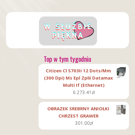
Top w tym tygodniu
Citizen Cl S703Ii 12 Dots/Mm
(300 Dpi) Ms Epl Zplii Datamax
Multi If (Ethernet)
6 273.41
zł
OBRAZEK SREBRNY ANIOŁKI
CHRZEST GRAWER
301.00
zł