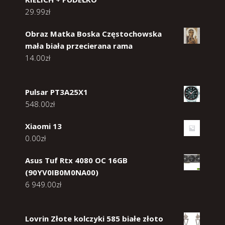
29.99
zł
Obraz Matka Boska Częstochowska
mała biała przecierana rama
14.00
zł
Pulsar PT3A25X1
548.00
zł
Xiaomi 13
0.00
zł
Asus Tuf Rtx 4080 OC 16GB
(90YV0IB0M0NA00)
6 949.00
zł
Lovrin Złote kolczyki 585 białe złoto