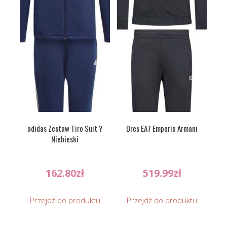
adidas Zestaw Tiro Suit Y
Dres EA7 Emporio Armani
Niebieski
162.80
zł
519.99
zł
Przejdź do produktu
Przejdź do produktu