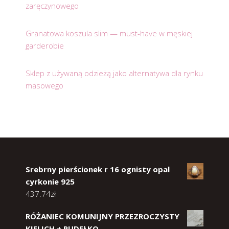
zaręczynowego
Granatowa koszula slim — must-have w męskiej
garderobie
Sklep z używaną odzieżą jako alternatywa dla rynku
masowego
Srebrny pierścionek r 16 ognisty opal
cyrkonie 925
437.74
zł
RÓŻANIEC KOMUNIJNY PRZEZROCZYSTY
KIELICH + PUDEŁKO