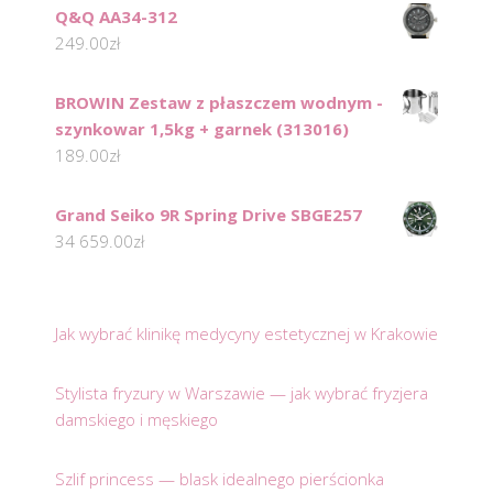
Q&Q AA34-312
249.00
zł
BROWIN Zestaw z płaszczem wodnym -
szynkowar 1,5kg + garnek (313016)
189.00
zł
Grand Seiko 9R Spring Drive SBGE257
34 659.00
zł
Jak wybrać klinikę medycyny estetycznej w Krakowie
Stylista fryzury w Warszawie — jak wybrać fryzjera
damskiego i męskiego
Szlif princess — blask idealnego pierścionka