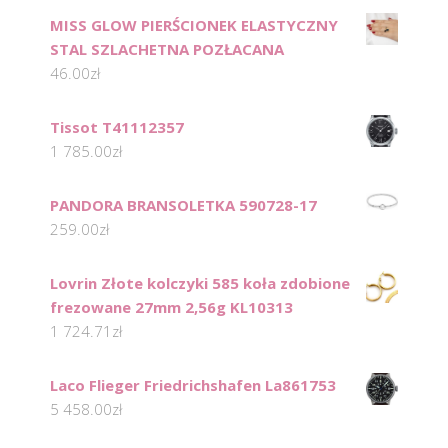
MISS GLOW PIERŚCIONEK ELASTYCZNY
STAL SZLACHETNA POZŁACANA
46.00
zł
Tissot T41112357
1 785.00
zł
PANDORA BRANSOLETKA 590728-17
259.00
zł
Lovrin Złote kolczyki 585 koła zdobione
frezowane 27mm 2,56g KL10313
1 724.71
zł
Laco Flieger Friedrichshafen La861753
5 458.00
zł