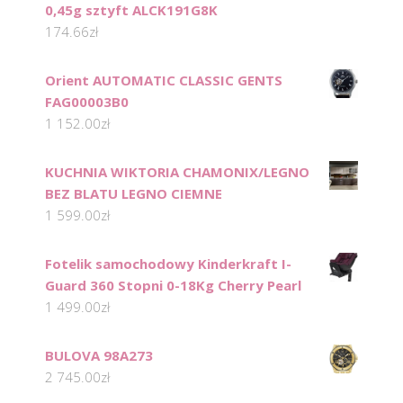
0,45g sztyft ALCK191G8K
174.66
zł
Orient AUTOMATIC CLASSIC GENTS
FAG00003B0
1 152.00
zł
KUCHNIA WIKTORIA CHAMONIX/LEGNO
BEZ BLATU LEGNO CIEMNE
1 599.00
zł
Fotelik samochodowy Kinderkraft I-
Guard 360 Stopni 0-18Kg Cherry Pearl
1 499.00
zł
BULOVA 98A273
2 745.00
zł