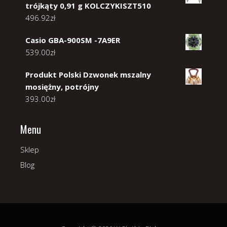
trójkąty 0,91 g KOLCZYKISZT510
496.92
zł
Casio GBA-900SM -7A9ER
539.00
zł
Produkt Polski Dzwonek mszalny
mosiężny, potrójny
393.00
zł
Menu
Sklep
Blog