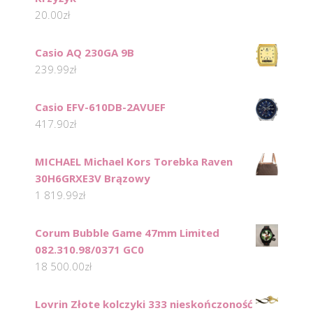
20.00
zł
Casio AQ 230GA 9B
239.99
zł
Casio EFV-610DB-2AVUEF
417.90
zł
MICHAEL Michael Kors Torebka Raven
30H6GRXE3V Brązowy
1 819.99
zł
Corum Bubble Game 47mm Limited
082.310.98/0371 GC0
18 500.00
zł
Lovrin Złote kolczyki 333 nieskończoność