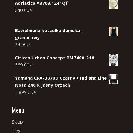
Adriatica A3703.1241Qf
640.00
zł
Bawełniana koszulka damska -
granatowy
34.99
zł
Citizen Urban Concept BM7400-21A
669.00
zł
Yamaha CRX-B370D Czarny + Indiana Line
Nota 240 X Jasny Orzech
1 899.00
zł
Menu
Sklep
Blog