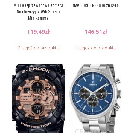
Mini Bezprzewodowa Kamera
NAVIFORCE NF8019 zn124c
Noktowizyjna Wifi Sensor
Minikamera
119.49
zł
146.51
zł
Przejdź do produktu
Przejdź do produktu