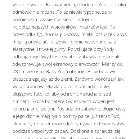
wszechświecie. Bez wątpienia, młodemu Yodzie uroku
odmówić nie można. To aż niewiarygodne, że w
późniejszym czasie stał się on jednym z
najpotężniejszych wojowników i mistrzów Jedi. Ta
przesłodka figurka ma pluszowy, miękki brzuszek, abyś
mógł ją przytulać. Jej głowa i dłonie wykonane są z
elastycznej i trwałej gumy. Połyskujące oczy Yody
odbijają migotliwy blask świateł. Zabawka doskonale
odwzorowuje swój ekranowy pierwowzór. Mierzy ok.
28 cm wzrostu. Baby Yoda ubrany jest w beżowy
płaszcz sięgający aż do ziemi. Zarówno wokół szyi, jak i
wokół krańców rękawa ubranie posiada ciepłe,
pluszowe futerko, aby ochronić malucha przed
zimnem. Skóra bohatera Gwiezdnych Wojen jest
koloru jasnej zieleni. Posiada on zabawne, długie uszy,
a jego dłonie mają tylko po trzy palce. Już teraz Twój
ukochany bohater może dotrzymywać Ci towarzystwa
podczas wspólnych zabaw. Doskonale sprawdzi się
także jako przytulanka. Wciel się w rolę opiekuna Yody