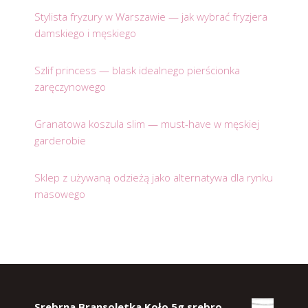
Stylista fryzury w Warszawie — jak wybrać fryzjera
damskiego i męskiego
Szlif princess — blask idealnego pierścionka
zaręczynowego
Granatowa koszula slim — must-have w męskiej
garderobie
Sklep z używaną odzieżą jako alternatywa dla rynku
masowego
Srebrna Bransoletka Koło 5g srebro