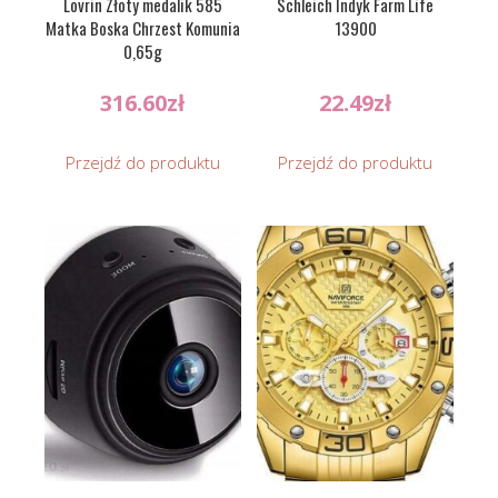
Lovrin Złoty medalik 585
Schleich Indyk Farm Life
Matka Boska Chrzest Komunia
13900
0,65g
316.60
zł
22.49
zł
Przejdź do produktu
Przejdź do produktu