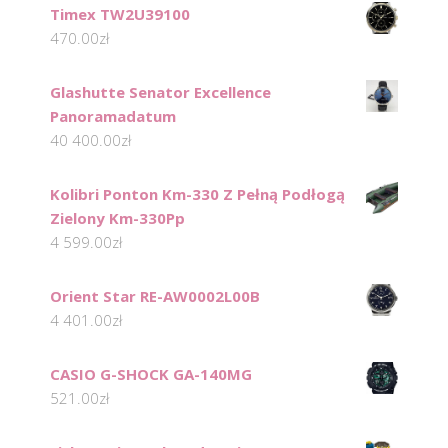
Timex TW2U39100
470.00
zł
Glashutte Senator Excellence
Panoramadatum
40 400.00
zł
Kolibri Ponton Km-330 Z Pełną Podłogą
Zielony Km-330Pp
4 599.00
zł
Orient Star RE-AW0002L00B
4 401.00
zł
CASIO G-SHOCK GA-140MG
521.00
zł