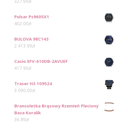
327.99
zł
Pulsar Ps9605X1
402.00
zł
BULOVA 98C143
2 413.99
zł
Casio EFV-610DB-2AVUEF
417.90
zł
Traser H3 109524
3 090.00
zł
Bransoletka Brązowy Rzemień Pleciony
Baza Koralik
36.89
zł