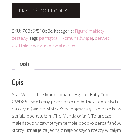
PRZEJDŹ DO PRODUKTU
SKU:
708a9f518b8e
Kategoria:
Figurki makiety i
zestawy
Tagi:
pamiątka 1 komunii świętej
,
serwetki
pod talerze
,
swiece swiateczne
Opis
Opis
Star Wars – The Mandalorian – Figurka Baby Yoda –
GWD85 Uwielbiany przez dzieci, młodzież i dorosłych
na całym świecie Mistrz Yoda pojawił się jako dziecko w
serialu pod tytułem „The Mandalorian”. To urocze
maleństwo w zawrotnym tempie podbiło serca fanów,
którzy uznali je za jedną z najsłodszych rzeczy w całym