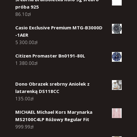
próba 925
86.10
zł
Casio Exclusive Premium MTG-B3000D
-1AER
5 300.00
zł
Citizen Promaster Bn0191-80L
1 380.00
zł
Dono Obrazek srebrny Aniołek z
latarenką DS118CC
135.00
zł
MICHAEL Michael Kors Marynarka
MS2100C4LP Różowy Regular Fit
999.99
zł