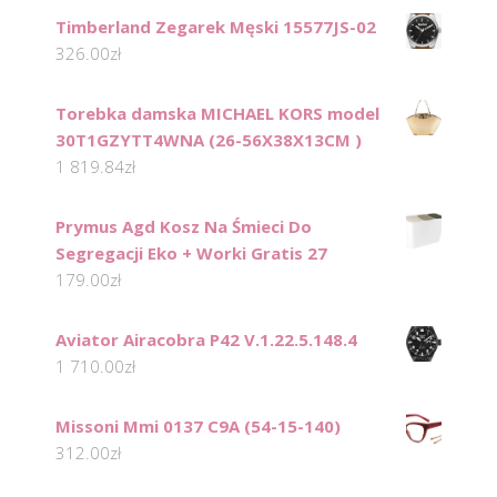
Timberland Zegarek Męski 15577JS-02
326.00
zł
Torebka damska MICHAEL KORS model
30T1GZYTT4WNA (26-56X38X13CM )
1 819.84
zł
Prymus Agd Kosz Na Śmieci Do
Segregacji Eko + Worki Gratis 27
179.00
zł
Aviator Airacobra P42 V.1.22.5.148.4
1 710.00
zł
Missoni Mmi 0137 C9A (54-15-140)
312.00
zł