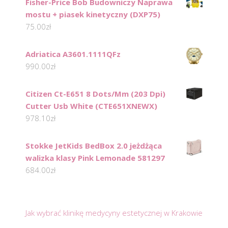
Fisher-Price Bob Budowniczy Naprawa
mostu + piasek kinetyczny (DXP75)
75.00
zł
Adriatica A3601.1111QFz
990.00
zł
Citizen Ct-E651 8 Dots/Mm (203 Dpi)
Cutter Usb White (CTE651XNEWX)
978.10
zł
Stokke JetKids BedBox 2.0 jeżdżąca
walizka klasy Pink Lemonade 581297
684.00
zł
Jak wybrać klinikę medycyny estetycznej w Krakowie