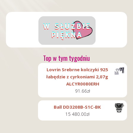
Top w tym tygodniu
Lovrin Srebrne kolczyki 925
łabędzie z cyrkoniami 2,07g
ALCYR0080ERH
91.66
zł
Ball DD3208B-S1C-BK
15 480.00
zł