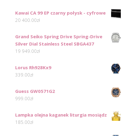
Kawai CA 99 EP czarny połysk - cyfrowe
20 400.00
zł
Grand Seiko Spring Drive Spring-Drive
Silver Dial Stainless Steel SBGA437
19 949.00
zł
Lorus Rh928Kx9
339.00
zł
Guess GW0571G2
999.00
zł
Lampka olejna kaganek liturgia mosiądz
185.00
zł