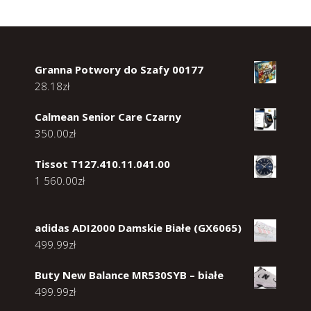
Granna Potwory do Szafy 00177
28.18
zł
Calmean Senior Care Czarny
350.00
zł
Tissot T127.410.11.041.00
1 560.00
zł
adidas ADI2000 Damskie Białe (GX6065)
499.99
zł
Buty New Balance MR530SYB – białe
499.99
zł