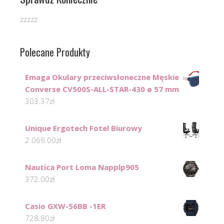
zzzzz
Polecane Produkty
Emaga Okulary przeciwsłoneczne Męskie
Converse CV500S-ALL-STAR-430 ø 57 mm
303.37
zł
Unique Ergotech Fotel Biurowy
2 069.00
zł
Nautica Port Loma Napplp905
372.00
zł
Casio GXW-56BB -1ER
728.80
zł