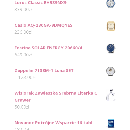
Lorus Classic RH939NX9
339.00
zł
Casio AQ-230GA-9DMQYES
236.00
zł
Festina SOLAR ENERGY 20660/4
649.00
zł
Zeppelin 7133M-1 Luna SET
1 123.00
zł
Wisiorek Zawieszka Srebrna Literka C
Grawer
50.00
zł
Novanoc Potrójne Wsparcie 16 tabl.
18.02
zł