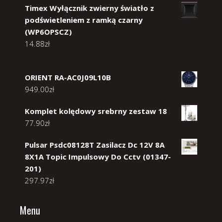
Timex Wyłącznik zwierny światło z
podświetleniem z ramką czarny
(WP6OPSCZ)
14.88
zł
ORIENT RA-AC0J09L10B
949.00
zł
Komplet kolędowy srebrny zestaw 18
77.90
zł
Pulsar Psdc08128T Zasilacz Dc 12V 8A
8X1A Topic Impulsowy Do Cctv (01347-
201)
297.97
zł
Menu