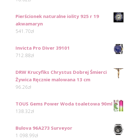
Pierścionek naturalne iolity 925 r 19
akwamaryn
541.70
zł
Invicta Pro Diver 39101
712.88
zł
DRW Krucyfiks Chrystus Dobrej Śmierci
Żywica Ręcznie malowana 13 cm
96.26
zł
TOUS Gems Power Woda toaletowa 90ml
138.32
zł
Bulova 96A273 Surveyor
1 098.99
zł