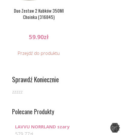
Duo Zestaw 2 Kubków 350Ml
Choinka (316845)
59.90
zł
Przejdź do produktu
Sprawdź Koniecznie
zzzzz
Polecane Produkty
LAVVU NORRLAND szary
579.77
zł