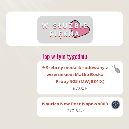
Top w tym tygodniu
9 Srebrny medalik rodowany z
wizerunkiem Matka Boska
Próby 925 (MWJ034IX)
87.00
zł
Nautica New Port Napnwp009
770.64
zł