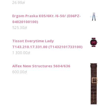
26.99
zł
Ergom Praska K05/6Kt /6-50/ (E06PZ-
04020100100)
525.30
zł
Tissot Everytime Lady
T143.210.17.331.00 (T1432101733100)
1 300.00
zł
Alfex New Structures 5604/636
600.00
zł