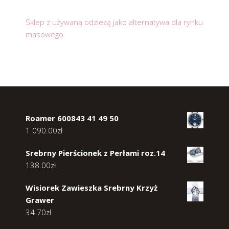
Sklep z używaną odzieżą jako alternatywa dla rynku
masowego
Roamer 600843 41 49 50
1 090.00
zł
Srebrny Pierścionek z Perłami roz.14
138.00
zł
Wisiorek Zawieszka Srebrny Krzyż
Grawer
34.70
zł