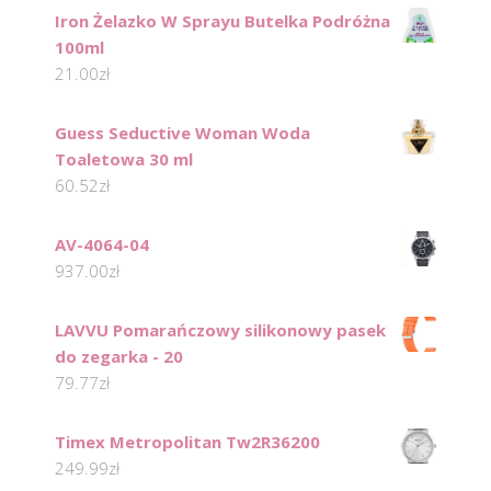
Iron Żelazko W Sprayu Butelka Podróżna
100ml
21.00
zł
Guess Seductive Woman Woda
Toaletowa 30 ml
60.52
zł
AV-4064-04
937.00
zł
LAVVU Pomarańczowy silikonowy pasek
do zegarka - 20
79.77
zł
Timex Metropolitan Tw2R36200
249.99
zł