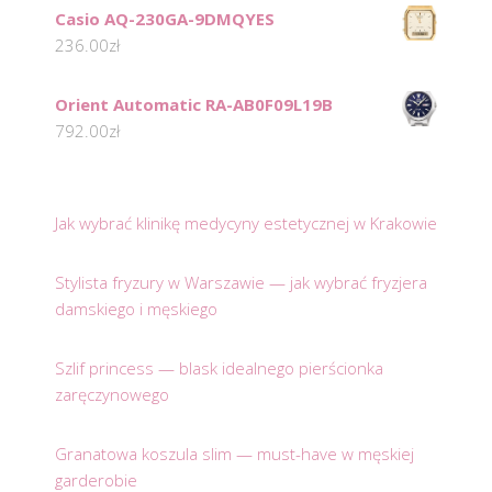
Casio AQ-230GA-9DMQYES
236.00
zł
Orient Automatic RA-AB0F09L19B
792.00
zł
Jak wybrać klinikę medycyny estetycznej w Krakowie
Stylista fryzury w Warszawie — jak wybrać fryzjera
damskiego i męskiego
Szlif princess — blask idealnego pierścionka
zaręczynowego
Granatowa koszula slim — must-have w męskiej
garderobie