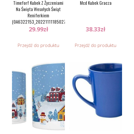
Timeforf Kubek Z Życzeniami
Mcd Kubek Gracza
Na Święta Wesołych Świąt
Reniferkiem
(0A6322153_20221111185027)
29.99
zł
38.33
zł
Przejdź do produktu
Przejdź do produktu