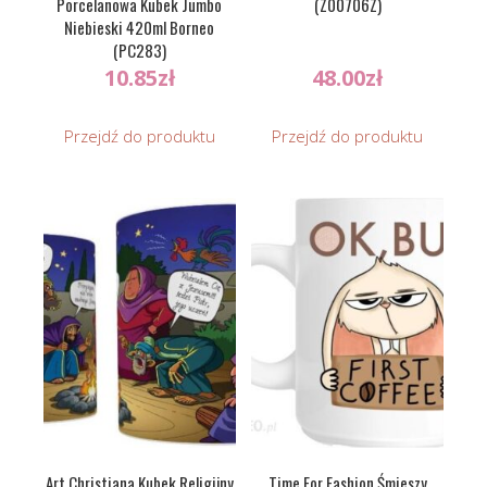
Porcelanowa Kubek Jumbo
(Z00706Z)
Niebieski 420ml Borneo
(PC283)
10.85
zł
48.00
zł
Przejdź do produktu
Przejdź do produktu
Art Christiana Kubek Religijny
Time For Fashion Śmieszy