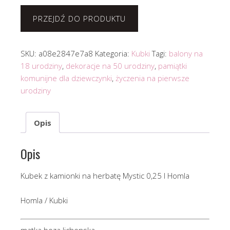
PRZEJDŹ DO PRODUKTU
SKU:
a08e2847e7a8
Kategoria:
Kubki
Tagi:
balony na
18 urodziny
,
dekoracje na 50 urodziny
,
pamiątki
komunijne dla dziewczynki
,
życzenia na pierwsze
urodziny
Opis
Opis
Kubek z kamionki na herbatę Mystic 0,25 l Homla
Homla / Kubki
matka boza lichenska