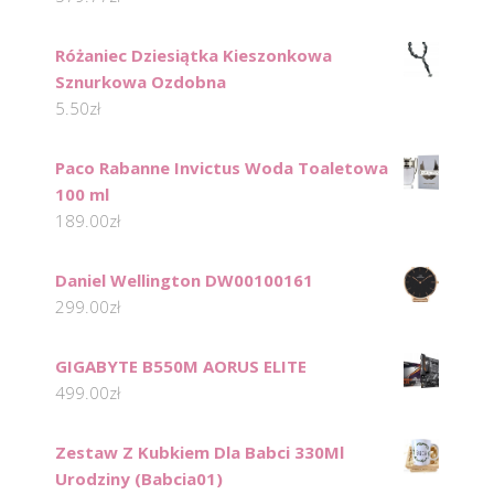
Różaniec Dziesiątka Kieszonkowa
Sznurkowa Ozdobna
5.50
zł
Paco Rabanne Invictus Woda Toaletowa
100 ml
189.00
zł
Daniel Wellington DW00100161
299.00
zł
GIGABYTE B550M AORUS ELITE
499.00
zł
Zestaw Z Kubkiem Dla Babci 330Ml
Urodziny (Babcia01)