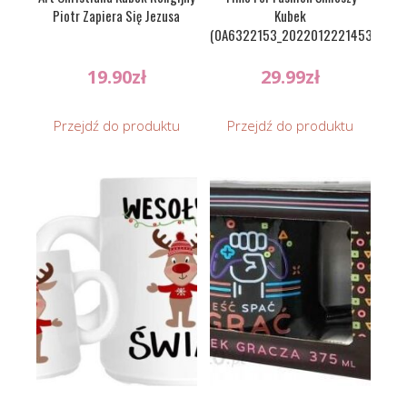
Piotr Zapiera Się Jezusa
Kubek
(0A6322153_20220122214534)
19.90
zł
29.99
zł
Przejdź do produktu
Przejdź do produktu