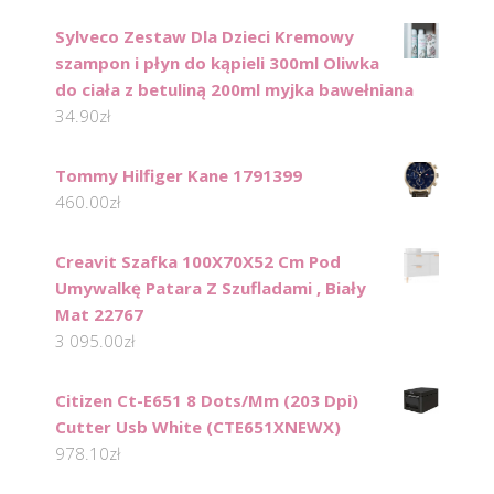
Sylveco Zestaw Dla Dzieci Kremowy
szampon i płyn do kąpieli 300ml Oliwka
do ciała z betuliną 200ml myjka bawełniana
34.90
zł
Tommy Hilfiger Kane 1791399
460.00
zł
Creavit Szafka 100X70X52 Cm Pod
Umywalkę Patara Z Szufladami , Biały
Mat 22767
3 095.00
zł
Citizen Ct-E651 8 Dots/Mm (203 Dpi)
Cutter Usb White (CTE651XNEWX)
978.10
zł