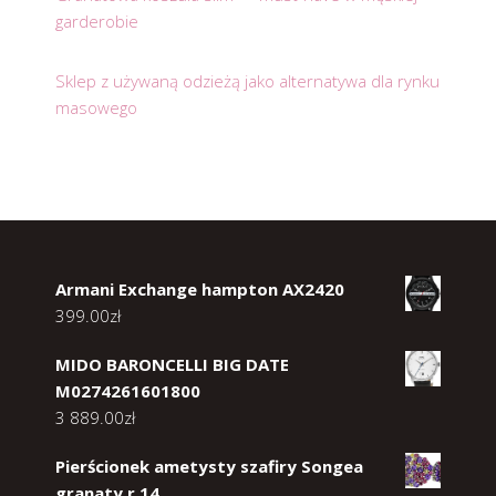
garderobie
Sklep z używaną odzieżą jako alternatywa dla rynku
masowego
Armani Exchange hampton AX2420
399.00
zł
MIDO BARONCELLI BIG DATE
M0274261601800
3 889.00
zł
Pierścionek ametysty szafiry Songea
granaty r 14