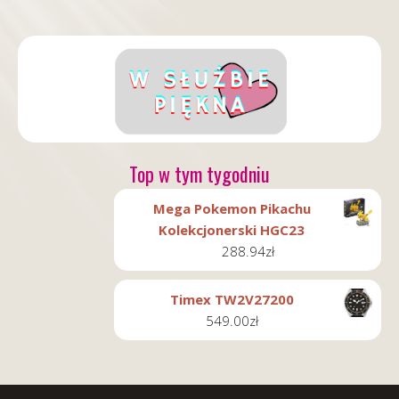
Top w tym tygodniu
Mega Pokemon Pikachu
Kolekcjonerski HGC23
288.94
zł
Timex TW2V27200
549.00
zł