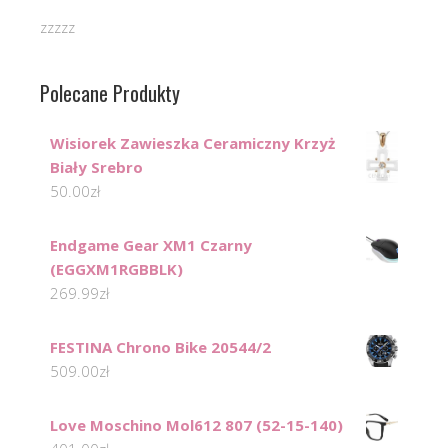
zzzzz
Polecane Produkty
Wisiorek Zawieszka Ceramiczny Krzyż
Biały Srebro
50.00
zł
Endgame Gear XM1 Czarny
(EGGXM1RGBBLK)
269.99
zł
FESTINA Chrono Bike 20544/2
509.00
zł
Love Moschino Mol612 807 (52-15-140)