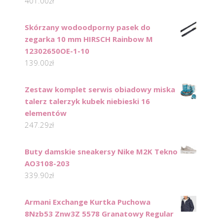
401.00
zł
Skórzany wodoodporny pasek do
zegarka 10 mm HIRSCH Rainbow M
12302650OE-1-10
139.00
zł
Zestaw komplet serwis obiadowy miska
talerz talerzyk kubek niebieski 16
elementów
247.29
zł
Buty damskie sneakersy Nike M2K Tekno
AO3108-203
339.90
zł
Armani Exchange Kurtka Puchowa
8Nzb53 Znw3Z 5578 Granatowy Regular