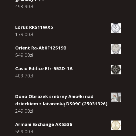
493.90
zł
Lorus RRS11WX5
179.00
zł
Orient Ra-Ab0F12S19B
549.00
zł
Casio Edifice Efr-552D-1A
403.70
zł
Dono Obrazek srebrny Aniołki nad
dzieckiem z latarenką DS09C (25031326)
249.00
zł
Armani Exchange AX5536
599.00
zł