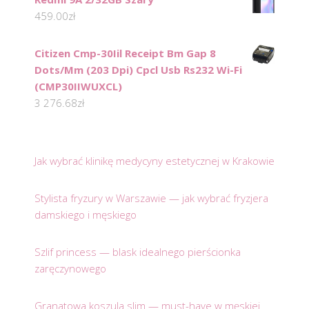
459.00
zł
Citizen Cmp-30Iil Receipt Bm Gap 8
Dots/Mm (203 Dpi) Cpcl Usb Rs232 Wi-Fi
(CMP30IIWUXCL)
3 276.68
zł
Jak wybrać klinikę medycyny estetycznej w Krakowie
Stylista fryzury w Warszawie — jak wybrać fryzjera
damskiego i męskiego
Szlif princess — blask idealnego pierścionka
zaręczynowego
Granatowa koszula slim — must-have w męskiej