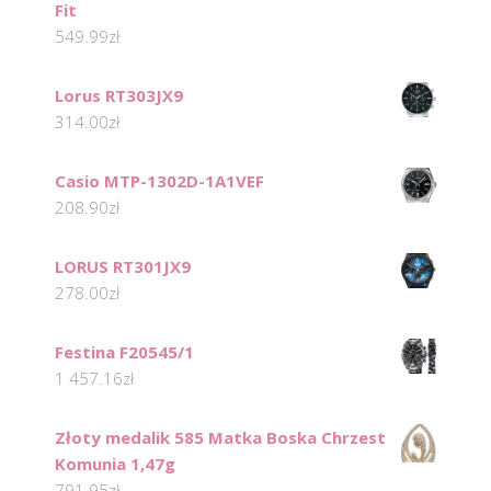
Fit
549.99
zł
Lorus RT303JX9
314.00
zł
Casio MTP-1302D-1A1VEF
208.90
zł
LORUS RT301JX9
278.00
zł
Festina F20545/1
1 457.16
zł
Złoty medalik 585 Matka Boska Chrzest
Komunia 1,47g
791.95
zł