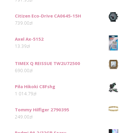
Citizen Eco-Drive CA0645-15H
739.00
zł
Axel Ax-5152
13.39
zł
TIMEX Q REISSUE TW2U72500
690.00
zł
Piła Hikoki C8Fshg
1 014.79
zł
Tommy Hilfiger 2790395
249.00
zł
Redmi 9A 2/32GB Szary